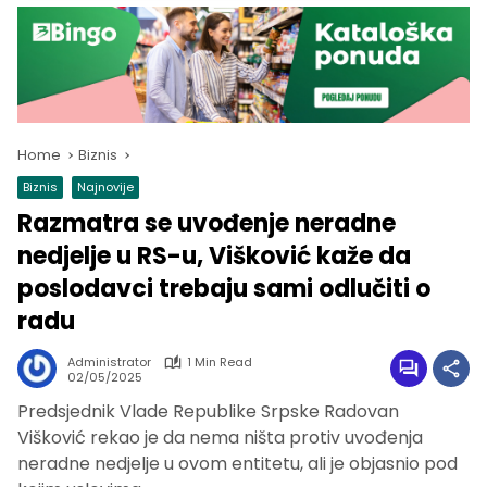
Home
Biznis
Biznis
Najnovije
Razmatra se uvođenje neradne
nedjelje u RS-u, Višković kaže da
poslodavci trebaju sami odlučiti o
radu
Administrator
1 Min Read
02/05/2025
Predsjednik Vlade Republike Srpske Radovan
Višković rekao je da nema ništa protiv uvođenja
neradne nedjelje u ovom entitetu, ali je objasnio pod