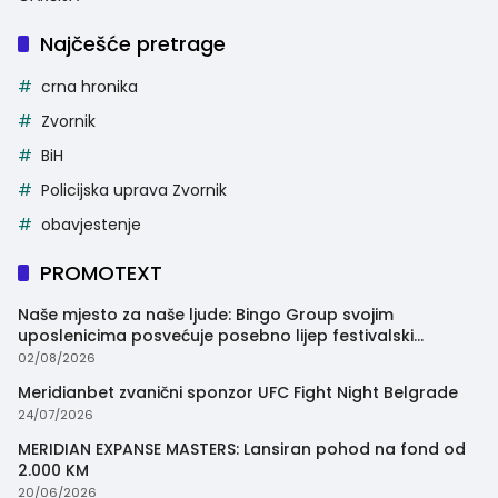
Najčešće pretrage
crna hronika
Zvornik
BiH
Policijska uprava Zvornik
obavjestenje
PROMOTEXT
Naše mjesto za naše ljude: Bingo Group svojim
uposlenicima posvećuje posebno lijep festivalski
trenutak
02/08/2026
Meridianbet zvanični sponzor UFC Fight Night Belgrade
24/07/2026
MERIDIAN EXPANSE MASTERS: Lansiran pohod na fond od
2.000 KM
20/06/2026