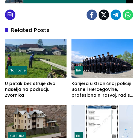
Related Posts
Najnovije
BiH
U petak bez struje dva
Karijera u Graničnoj policiji
naselja na području
Bosne i Hercegovine,
Zvornika
profesionalni razvoj, rad sa
savremenom opremom i
služba građanima
KULTURA
BiH