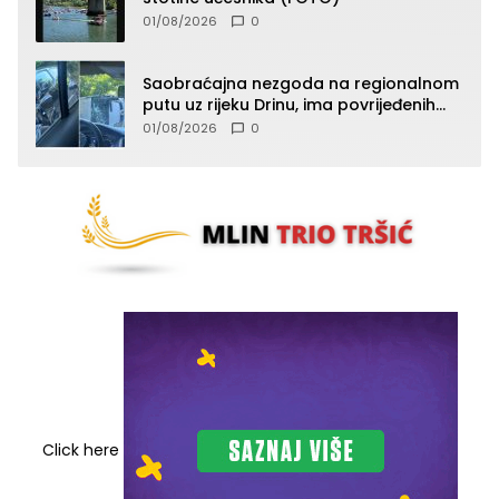
01/08/2026
0
Saobraćajna nezgoda na regionalnom
putu uz rijeku Drinu, ima povrijeđenih
lica (FOTO)
01/08/2026
0
Click here