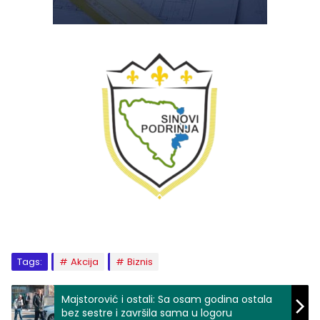
Tags:
Akcija
Biznis
Majstorović i ostali: Sa osam godina ostala
bez sestre i završila sama u logoru