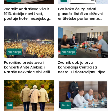
Zvornik: Andraševa vila iz
Evo kako će izgledati
1913. dobija novi život,
glasački listići za državni i
postaje hotel muzejskog
entitetske parlamente:
tipa
Najveće izmjene biće
vidljive na njima
Najnovije
Najnovije
Pozorišna predstava i
Zvornik dobija prvu
koncerti Anite Aleksić i
kancelariju Centra za
Nataše Bekvalac obilježili
nestalu i zlostavljanu djecu
četvrto veče Zvorničkog
u RS-u
ljeta (FOTO)
BiH
Biznis