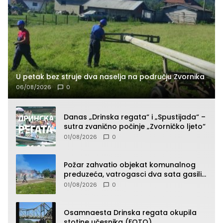
U petak bez struje dva naselja na području Zvornika
06/08/2026
0
Danas „Drinska regata“ i „Spustijada“ –
sutra zvanično počinje „Zvorničko ljeto“
01/08/2026
0
Požar zahvatio objekat komunalnog
preduzeća, vatrogasci dva sata gasili
vatru (FOTO)
01/08/2026
0
Osamnaesta Drinska regata okupila
stotine učesnika (FOTO)