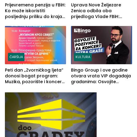
Prijevremena penzija u FBiH:
Uprava Nove Željezare
Ko može iskoristiti
Zenica odbila oba
posljednju priliku do kraja
prijedloga Vlade FBiH:
2026. godine
Ustrajni da je stečaj jedino
rješenje
ČARŠIJA
KULTURA
Peti dan „Zvorničkog ljeta“
Bingo Group i ove godine
donosi bogat program:
otvara vrata VIP događaja
Muzika, pozorište i koncert
građanima: Osvojite
Stoje
ulaznice za koncert Petra
Graše