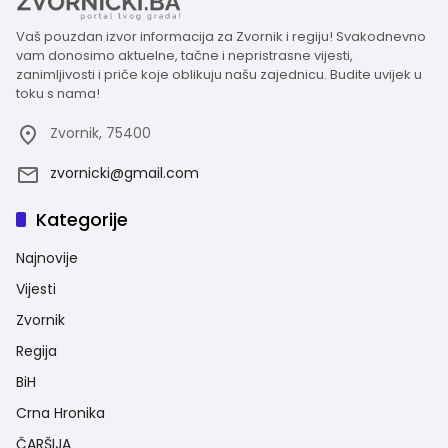
Vaš pouzdan izvor informacija za Zvornik i regiju! Svakodnevno
vam donosimo aktuelne, tačne i nepristrasne vijesti,
zanimljivosti i priče koje oblikuju našu zajednicu. Budite uvijek u
toku s nama!
Zvornik, 75400
zvornicki@gmail.com
Kategorije
Najnovije
Vijesti
Zvornik
Regija
BiH
Crna Hronika
ČARŠIJA