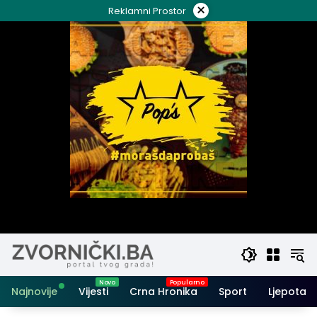
Skip
×
Reklamni Prostor
to
content
Najnovije
Vijesti
Crna Hronika
Sport
Ljepota i 