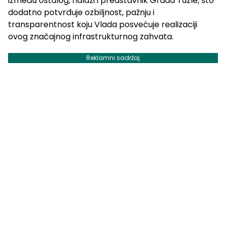
između ostalog, nalazi i predstavnik Grada Tuzle, što
dodatno potvrđuje ozbiljnost, pažnju i
transparentnost koju Vlada posvećuje realizaciji
ovog značajnog infrastrukturnog zahvata.
Reklamni sadržaj