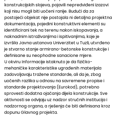
konstrukcijskih slojeva, pojavili nepredviđeni izazovi
koji nisu mogli biti uočeni ranije. Budući da za
postojeći objekat nije postojala ni detaljna projektna
dokumentacija, pojedini konstruktivni elementi su
identificirani tek na terenu nakon iskopavanja, a
naknadnim istraživanjima i ispitivanjima, koje je
izvršila Javna ustanova Univerzitet u Tuzli, utvrđeno
je stvarno stanje armirano-betonske konstrukcije i
definisane su neophodne sanacione mjere.
U okviru Informacije istaknuto je da fizičko-
mehaničke karakteristike ugrađenih materijala
zadovoljavaju tražene standarde, ali da je, zbog
uočenih razlika u odnosu na savremene propise i
standarde projektovanja (Eurokod), potrebno
sprovesti dodatna ojačanja dijela konstrukcije. Sve
aktivnosti se odvijaju uz nadzor stručnih institucija i
nadzornog organa, a rješenja će biti definisana kroz
dopunu Glavnog projekta.