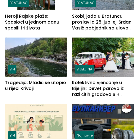
BRATUNAC
BRATUNAC
Heroji Rajske plaže:
Škobljijada u Bratuncu
Spasioci u jednom danu
proslavila 25. jubilej: Srđan
spasili tri života
Vasić pobjednik sa ulovom
od 2.040 grama (FOTO)
BiH
BIJELJINA
Tragedija: Mladić se utopio
Kolektivno vjenčanje u
u rijeci Krivaji
Bijeljini: Devet parova iz
različitih gradova BiH
izgovorilo sudbonosno da
BiH
Najnovije