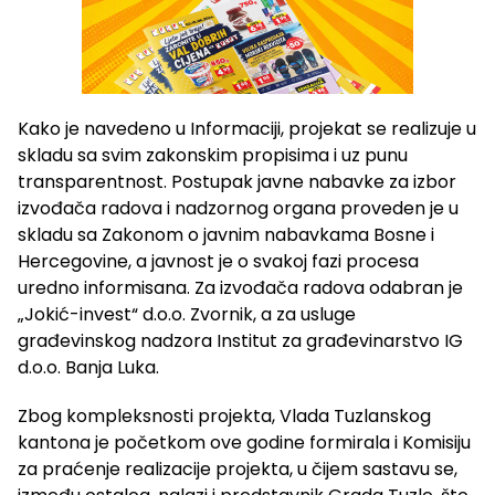
Kako je navedeno u Informaciji, projekat se realizuje u
skladu sa svim zakonskim propisima i uz punu
transparentnost. Postupak javne nabavke za izbor
izvođača radova i nadzornog organa proveden je u
skladu sa Zakonom o javnim nabavkama Bosne i
Hercegovine, a javnost je o svakoj fazi procesa
uredno informisana. Za izvođača radova odabran je
„Jokić-invest“ d.o.o. Zvornik, a za usluge
građevinskog nadzora Institut za građevinarstvo IG
d.o.o. Banja Luka.
Zbog kompleksnosti projekta, Vlada Tuzlanskog
kantona je početkom ove godine formirala i Komisiju
za praćenje realizacije projekta, u čijem sastavu se,