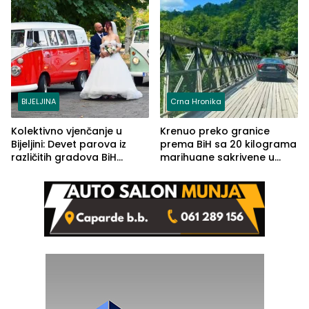
BIJELJINA
Crna Hronika
Kolektivno vjenčanje u
Krenuo preko granice
Bijeljini: Devet parova iz
prema BiH sa 20 kilograma
različitih gradova BiH
marihuane sakrivene u
izgovorilo sudbonosno da
automobilu