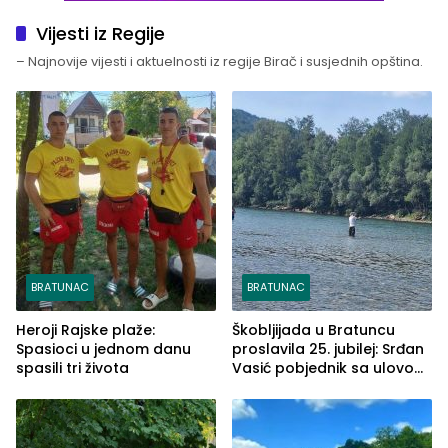
Vijesti iz Regije
– Najnovije vijesti i aktuelnosti iz regije Birač i susjednih opština.
BRATUNAC
BRATUNAC
Heroji Rajske plaže:
Škobljijada u Bratuncu
Spasioci u jednom danu
proslavila 25. jubilej: Srđan
spasili tri života
Vasić pobjednik sa ulovom
od 2.040 grama (FOTO)