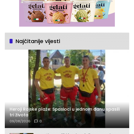
Najčitanije vijesti
Heroji Rajske plaže: Spasioci u jednom danu spasili
tri života
09/08/2026
0