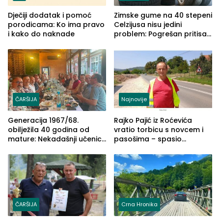
Dječiji dodatak i pomoć
Zimske gume na 40 stepeni
porodicama: Ko ima pravo
Celzijusa nisu jedini
i kako do naknade
problem: Pogrešan pritisak
može biti mnogo opasniji
ČARŠIJA
Najnovije
Generacija 1967/68.
Rajko Pajić iz Roćevića
obilježila 40 godina od
vratio torbicu s novcem i
mature: Nekadašnji učenici
pasošima – spasio
TŠC-a okupili se u Zvorniku
porodično ljetovanje u
(FOTO)
Grčkoj
ČARŠIJA
Crna Hronika