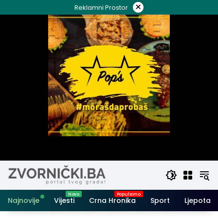
Skip
×
Reklamni Prostor
to
content
Najnovije
Vijesti
Crna Hronika
Sport
Ljepota i 