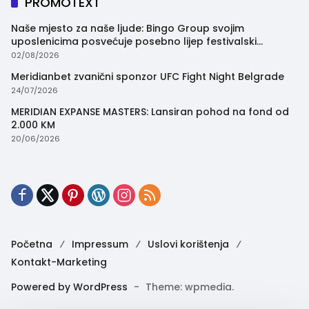
PROMOTEXT
Naše mjesto za naše ljude: Bingo Group svojim
uposlenicima posvećuje posebno lijep festivalski
trenutak
02/08/2026
Meridianbet zvanični sponzor UFC Fight Night Belgrade
24/07/2026
MERIDIAN EXPANSE MASTERS: Lansiran pohod na fond od
2.000 KM
20/06/2026
Početna
Impressum
Uslovi korištenja
Kontakt-Marketing
Powered by WordPress
-
Theme: wpmedia.