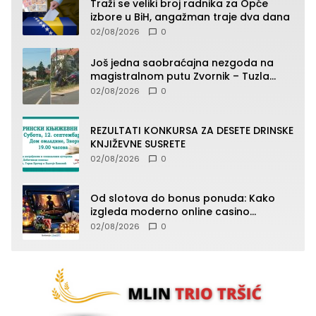
Traži se veliki broj radnika za Opće
izbore u BiH, angažman traje dva dana
02/08/2026
0
Još jedna saobraćajna nezgoda na
magistralnom putu Zvornik – Tuzla
(FOTO)
02/08/2026
0
REZULTATI KONKURSA ZA DESETE DRINSKE
KNJIŽEVNE SUSRETE
02/08/2026
0
Od slotova do bonus ponuda: Kako
izgleda moderno online casino
iskustvo
02/08/2026
0