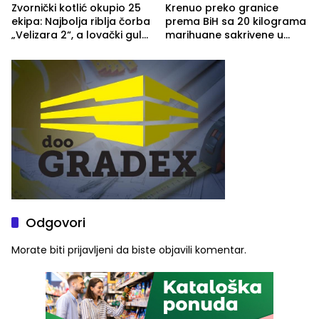
Zvornički kotlić okupio 25
Krenuo preko granice
ekipa: Najbolja riblja čorba
prema BiH sa 20 kilograma
„Velizara 2“, a lovački gulaš
marihuane sakrivene u
„Red i Zaprska“ (FOTO)
automobilu
Odgovori
Morate biti
prijavljeni
da biste objavili komentar.