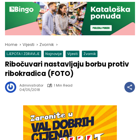
Home
Vijesti
Zvornik
LJEPOTA I ZDRAVLJE
Najnovije
Vijesti
Zvornik
Ribočuvari nastavljaju borbu protiv
ribokradica (FOTO)
Administrator
1 Min Read
04/05/2018