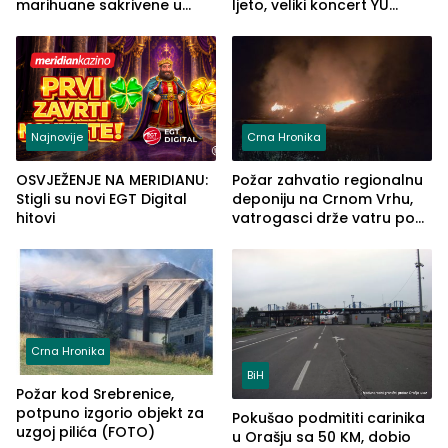
marihuane sakrivene u
ljeto, veliki koncert YU
automobilu
grupe zatvara program
ove godine
Najnovije
Crna Hronika
OSVJEŽENJE NA MERIDIANU:
Požar zahvatio regionalnu
Stigli su novi EGT Digital
deponiju na Crnom Vrhu,
hitovi
vatrogasci drže vatru pod
kontrolom (FOTO)
Crna Hronika
BiH
Požar kod Srebrenice,
potpuno izgorio objekt za
Pokušao podmititi carinika
uzgoj pilića (FOTO)
u Orašju sa 50 KM, dobio