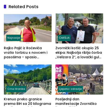
Related Posts
Najnovije
ČARŠIJA
Rajko Pajić iz Roćevića
Zvornički kotlić okupio 25
vratio torbicu s novcem i
ekipa: Najbolja riblja čorba
pasošima – spasio
„Velizara 2“, a lovački gulaš
porodično ljetovanje u
„Red i Zaprska“ (FOTO)
Grčkoj
Crna Hronika
Ljepota i zdravlje
Krenuo preko granice
Posljednji dan
prema BiH sa 20 kilograma
manifestacije Zvorničko