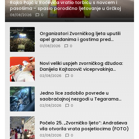
Rajko Pajić iz Roćevića vratio torbicu s novcem i
pasošima – spasio porodično ljetovanje u Grčkoj
08/08/2026
0
Organizatori Zvorničkog ljeta uputili
apel građanima i gostima pred
početak koncertnog programa
01/08/2026
0
Novi veliki uspjeh zvorničkog džudoa:
Danijela Kajtazović viceprvakinja
Balkana u seniorskoj konkurenciji
02/08/2026
0
Jedno lice zadobilo povrede u
saobraćajnoj nezgodi u Tegarama
(FOTO)
02/08/2026
0
Počelo 25. „Zvorničko ljeto“: Andraševa
vila otvorila vrata posjetiocima (FOTO)
02/08/2026
0