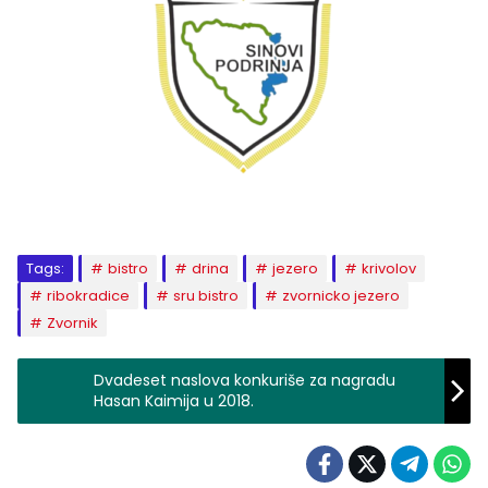
Tags:
bistro
drina
jezero
krivolov
ribokradice
sru bistro
zvornicko jezero
Zvornik
Dvadeset naslova konkuriše za nagradu
Hasan Kaimija u 2018.