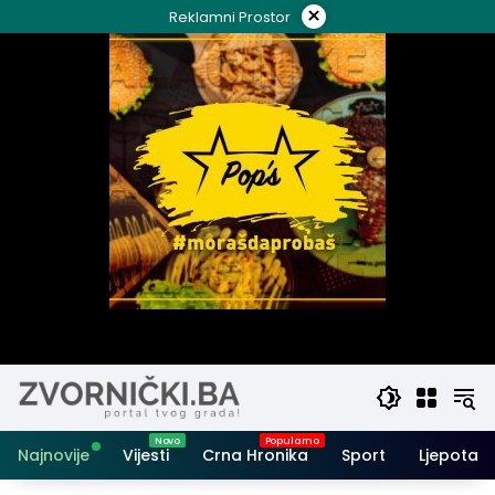
Skip
×
Reklamni Prostor
to
content
Najnovije
Vijesti
Crna Hronika
Sport
Ljepota i 