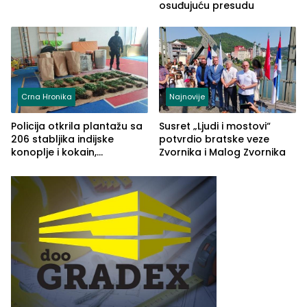
osuđujuću presudu
Crna Hronika
Najnovije
Policija otkrila plantažu sa
Susret „Ljudi i mostovi“
206 stabljika indijske
potvrdio bratske veze
konoplje i kokain,
Zvornika i Malog Zvornika
uhapšena jedna osoba
(FOTO)