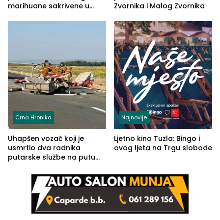
marihuane sakrivene u
Zvornika i Malog Zvornika
automobilu
Crna Hronika
Najnovije
Uhapšen vozač koji je
Ljetno kino Tuzla: Bingo i
usmrtio dva radnika
ovog ljeta na Trgu slobode
putarske službe na putu
od Loznice prema Šapcu
(FOTO)