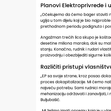
Planovi Elektroprivrede i
„Očekujemo da ćemo bager staviti na
uglja u tom dijelu koji je bio najprob
prethodnom periodu podignuto i ponovo
Angažman trećih lica skupo je koštao
desetine miliona maraka, dok su maši
stanju. Konačno, rudnik i rudari vlas
proizvodnju i obezbijediti sigurne koli
Različiti pristupi vlasniš
„EP sa svoje strane, kroz posao dokap
proces dokapitalizacije. Mi ćemo na
najveću potrebu. Sami rudnici moraju
mehanizaciju održavati i zanavljati, 
Buljubašić.
„Mi želimo imati opremu koja je u vlas