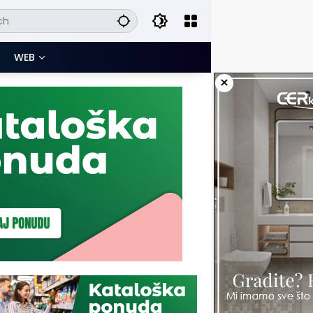
WEB
×