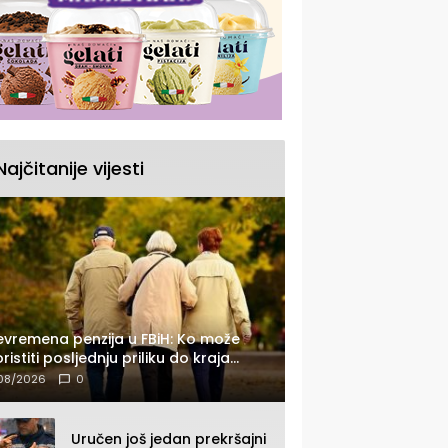
Najčitanije vijesti
jevremena penzija u FBiH: Ko može
oristiti posljednju priliku do kraja
6. godine
08/2026
0
Uručen još jedan prekršajni