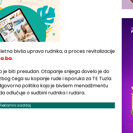
na bivša uprava rudnika, a proces revitalizacije
na.ba
.
je biti presudan. Otapanje snijega dovelo je do
zbog čega su kopanje rude i isporuka za TE Tuzla
 odgovorna politika koja je bivšem menadžmentu
da odlučuje o sudbini rudnika i rudara.
Reklamni sadržaj