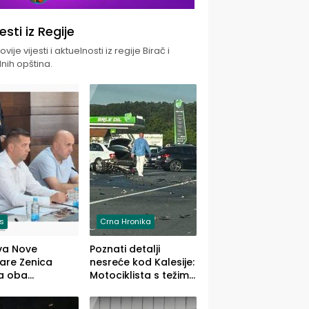
jesti iz Regije
vije vijesti i aktuelnosti iz regije Birač i
nih opština.
is
Crna Hronika
va Nove
Poznati detalji
zare Zenica
nesreće kod Kalesije:
a oba
Motociklista s težim,
dloga Vlade
dvoje vozača s
Ustrajni da je
lakšim povredama