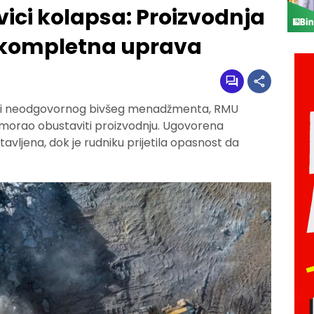
ici kolapsa: Proizvodnja
a kompletna uprava
ka i neodgovornog bivšeg menadžmenta, RMU
morao obustaviti proizvodnju. Ugovorena
stavljena, dok je rudniku prijetila opasnost da