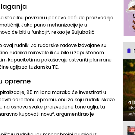
 ulaganja
 stabilnu površinu i ponovo doći do proizvodnje
lematičniji. Jako puno mehanizacije je u
 će biti u funkciji“, rekao je Buljubašić.
 ovaj rudnik. Za rudarske radove izdvajane su
ne rudnika mirovale ili su bile u zapuštenom
titim kapacitetima pokušavaju ostvariti planiranu
čine uglja za tuzlansku TE.
tvu opreme
italizacije, 85 miliona maraka će investirati u
baviti određenu opremu, onu za koju rudnik iskaže
Pri
, na osnovu svake proizvedene tone uglja, tu
isk
202
i naravno kupovati novu“, argumentirao je
06/
ništvu rudnika, jer mnogobrojni primjeri iz