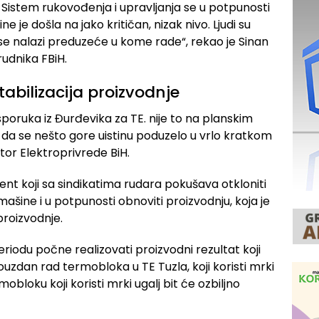
. Sistem rukovođenja i upravljanja se u potpunosti
e je došla na jako kritičan, nizak nivo. Ljudi su
se nalazi preduzeće u kome rade“, rekao je Sinan
rudnika FBiH.
abilizacija proizvodnje
isporuka iz Đurđevika za TE. nije to na planskim
a, da se nešto gore uistinu poduzelo u vrlo kratkom
ektor Elektroprivrede BiH.
nt koji sa sindikatima rudara pokušava otkloniti
mašine i u potpunosti obnoviti proizvodnju, koja je
proizvodnje.
odu počne realizovati proizvodni rezultat koji
uzdan rad termobloka u TE Tuzla, koji koristi mrki
mobloku koji koristi mrki ugalj bit će ozbiljno