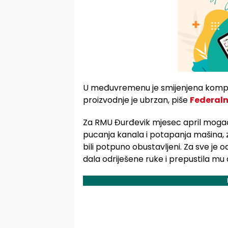
U međuvremenu je smijenjena komplet
proizvodnje je ubrzan, piše
Federal
Za RMU Đurđevik mjesec april mogao 
pucanja kanala i potapanja mašina, 
bili potpuno obustavljeni. Za sve je
dala odriješene ruke i prepustila mu 