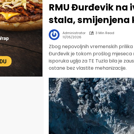
RMU Đurđevik na iv
stala, smijenjen
Administrator
3 Min Read
11/05/2026
Zbog nepovoljnih vremenskih prili
Đurđevik je tokom prošlog mjeseca 
isporuka uglja za TE Tuzla bila je zau
ostane bez vlastite mehanizacije.