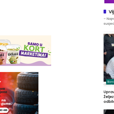
Vi
– Najno
susjed
Bizn
Upra
Želje
odbil
prije
FBiH: 