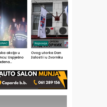
j jedino rješenje
TUNAC
Najnovije
ska akcija u
Ovog utorka Dan
ncu: Uspješno
žalosti i u Zvorniku
ađena
mdesetogodišnj
nka Lazić,
 iz Kravice.