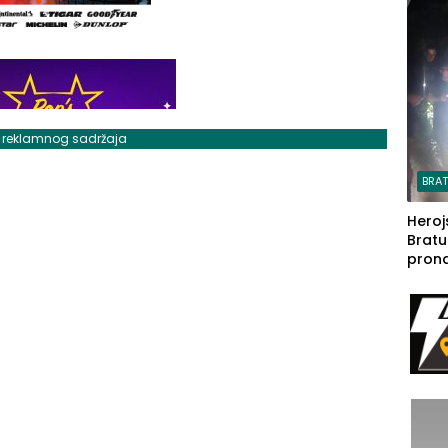
steča
j reklamnog sadržaja
BRA
Heroj
Bratu
pron
seda
a Iva
rodom