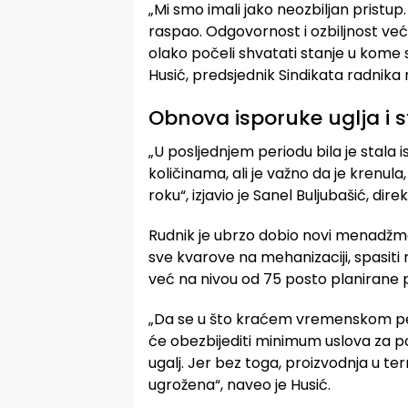
„Mi smo imali jako neozbiljan pristup
raspao. Odgovornost i ozbiljnost većin
olako počeli shvatati stanje u kome 
Husić, predsjednik Sindikata radnika 
Obnova isporuke uglja i st
„U posljednjem periodu bila je stala 
količinama, ali je važno da je krenul
roku“, izjavio je Sanel Buljubašić, dir
Rudnik je ubrzo dobio novi menadžme
sve kvarove na mehanizaciji, spasiti 
već na nivou od 75 posto planirane 
„Da se u što kraćem vremenskom peri
će obezbijediti minimum uslova za po
ugalj. Jer bez toga, proizvodnja u ter
ugrožena“, naveo je Husić.