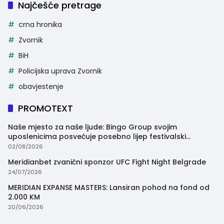
Najčešće pretrage
crna hronika
Zvornik
BiH
Policijska uprava Zvornik
obavjestenje
PROMOTEXT
Naše mjesto za naše ljude: Bingo Group svojim
uposlenicima posvećuje posebno lijep festivalski
trenutak
02/08/2026
Meridianbet zvanični sponzor UFC Fight Night Belgrade
24/07/2026
MERIDIAN EXPANSE MASTERS: Lansiran pohod na fond od
2.000 KM
20/06/2026