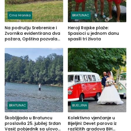
Crna Hronika
BRATUNAC
Na području Srebrenice i
Heroji Rajske plaže:
Zvornika evidentirana dva
Spasioci u jednom danu
požara, Opština pozvala
spasili tri života
na smirivanje tenzija
BRATUNAC
BIJELJINA
Škobljijada u Bratuncu
Kolektivno vjenčanje u
proslavila 25. jubilej: Srđan
Bijeljini: Devet parova iz
Vasić pobjednik sa ulovom
različitih gradova BiH