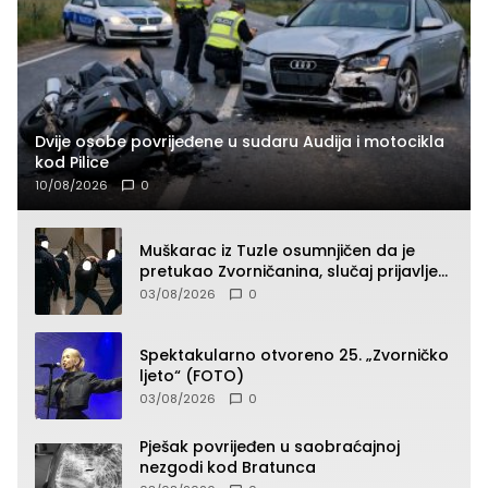
Dvije osobe povrijeđene u sudaru Audija i motocikla
kod Pilice
10/08/2026
0
Muškarac iz Tuzle osumnjičen da je
pretukao Zvorničanina, slučaj prijavljen
tužilaštvu
03/08/2026
0
Spektakularno otvoreno 25. „Zvorničko
ljeto“ (FOTO)
03/08/2026
0
Pješak povrijeđen u saobraćajnoj
nezgodi kod Bratunca