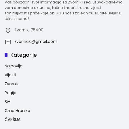
Vaš pouzdan izvor informacija za Zvornik i regiju! Svakodnevno
vam donosimo aktuelne, tačne i nepristrasne vijesti,
zanimljivosti i priče koje oblikuju našu zajednicu. Budite uvijek u
toku s nama!
Zvornik, 75400
zvornicki@gmail.com
Kategorije
Najnovije
Vijesti
Zvornik
Regija
BiH
Crna Hronika
ČARŠIJA