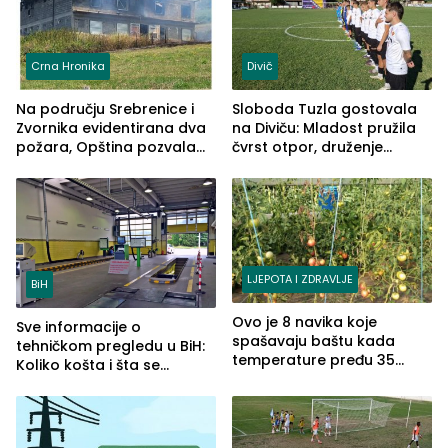
Crna Hronika
Divič
Na području Srebrenice i
Sloboda Tuzla gostovala
Zvornika evidentirana dva
na Diviču: Mladost pružila
požara, Opština pozvala
čvrst otpor, druženje
na smirivanje tenzija
nastavljeno uz obalu
jezera
LJEPOTA I ZDRAVLJE
BiH
Ovo je 8 navika koje
Sve informacije o
spašavaju baštu kada
tehničkom pregledu u BiH:
temperature pređu 35
Koliko košta i šta se
stepeni
pregleda