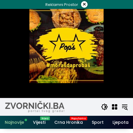
Skip
×
Reklamni Prostor
to
content
Najnovije
Vijesti
Crna Hronika
Sport
Ljepota i 