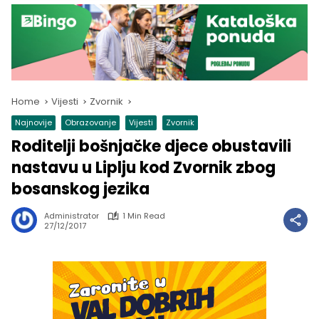
Home
Vijesti
Zvornik
Najnovije
Obrazovanje
Vijesti
Zvornik
Roditelji bošnjačke djece obustavili
nastavu u Liplju kod Zvornik zbog
bosanskog jezika
Administrator
1 Min Read
27/12/2017