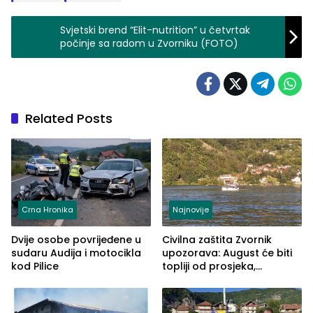
Svjetski brend “Elit-nutrition” u četvrtak
počinje sa radom u Zvorniku (FOTO)
Related Posts
Crna Hronika
Najnovije
Dvije osobe povrijeđene u
Civilna zaštita Zvornik
sudaru Audija i motocikla
upozorava: August će biti
kod Pilice
topliji od prosjeka,
povećan rizik od požara i
nestašice vode