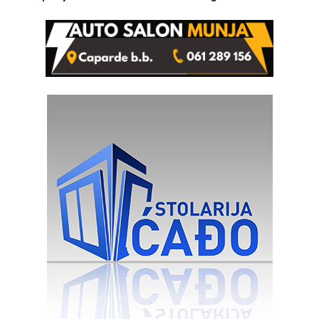
od 2.040 grama (FOTO)
izgovorilo sudbonosno da