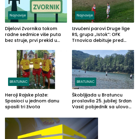
Najnovije
Najnovije
Dijelovi Zvornika tokom
Izvučeni parovi Druge lige
radne sedmice više puta
RS, grupa „Istok“: OFK
bez struje, prvi prekid u
Trnovica debituje pred
ponedjeljak
domaćim navijačima protiv
Drine HE
BRATUNAC
BRATUNAC
Heroji Rajske plaže:
Škobljijada u Bratuncu
Spasioci u jednom danu
proslavila 25. jubilej: Srđan
spasili tri života
Vasić pobjednik sa ulovom
od 2.040 grama (FOTO)