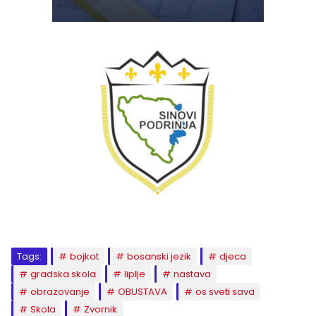
Tags:
bojkot
bosanski jezik
djeca
gradska skola
liplje
nastava
obrazovanje
OBUSTAVA
os sveti sava
Skola
Zvornik