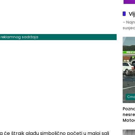
Vi
– Najno
susjed
j reklamnog sadržaja
Crna
Poznat
nesre
Motoc
dvoje
lakš
će štrajk glađu simbolično početi u maloj sali