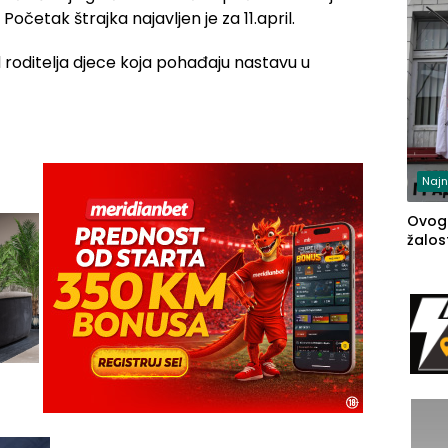
Početak štrajka najavljen je za 11.april.
 roditelja djece koja pohađaju nastavu u
Najn
Ovog
žalost