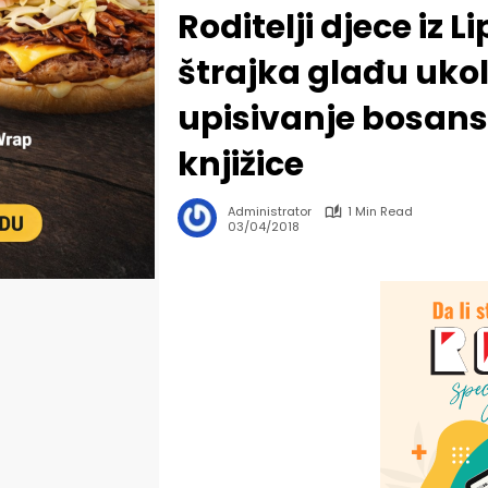
Roditelji djece iz 
štrajka glađu uko
upisivanje bosans
knjižice
Administrator
1 Min Read
03/04/2018