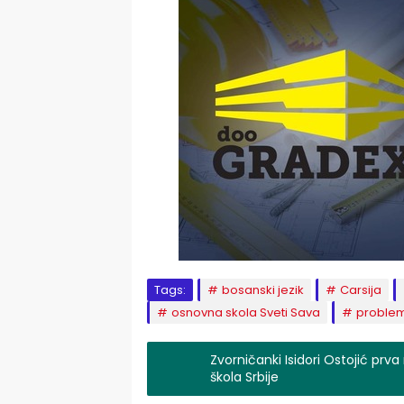
Tags:
bosanski jezik
Carsija
osnovna skola Sveti Sava
proble
Zvorničanki Isidori Ostojić p
škola Srbije