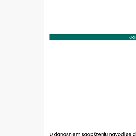
Kra
U današnjem saopštenju navodi se da 