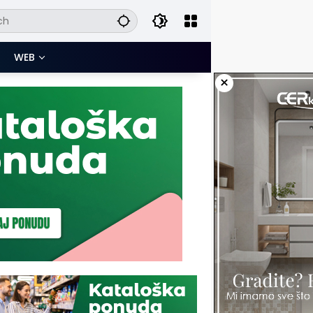
WEB
×