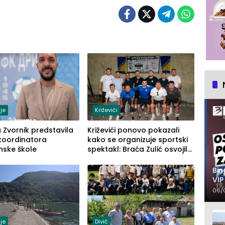
je
Križevići
a Zvornik predstavila
Križevići ponovo pokazali
koordinatora
kako se organizuje sportski
nske škole
spektakl: Braća Zulić osvojila
Križevići kup 2026
Bin
VIP
ula
06/
je
Divič