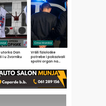
rodom iz Kravice.
ovije
Crna Hronika
 utorka Dan
Vršili fiziološke
i i u Zvorniku
potrebe i pokazivali
spolni organ na
javnom mjestu,
uslijedile kazne