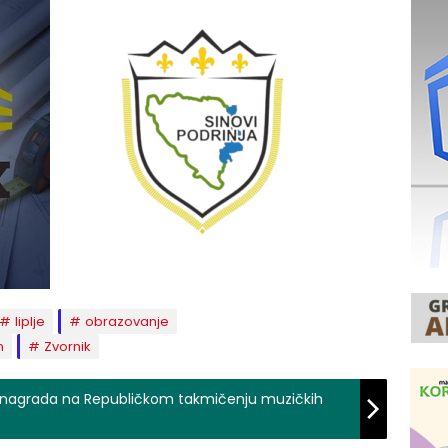
liplje
obrazovanje
m
Zvornik
rva nagrada na Republičkom takmičenju muzičkih