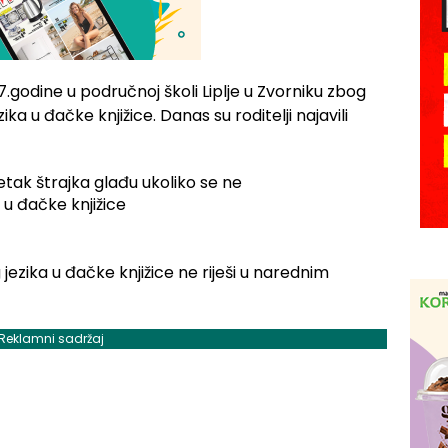
7.godine u područnoj školi Liplje u Zvorniku zbog
 u đačke knjižice. Danas su roditelji najavili
ezika u đačke knjižice ne riješi u narednim
Reklamni sadržaj