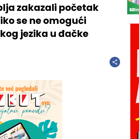
Liplja zakazali početak
liko se ne omogući
kog jezika u đačke