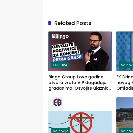
Related Posts
KULTURA
Najnovi
Bingo Group i ove godine
FK Drin
otvara vrata VIP događaja
novog 
građanima: Osvojite ulaznice
Omladi
za koncert Petra Graše
Najnovije
Najnovi