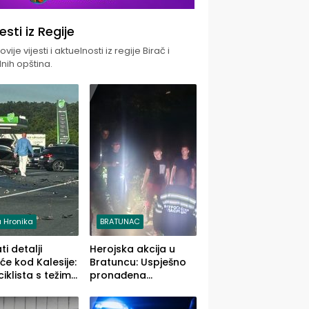
jesti iz Regije
vije vijesti i aktuelnosti iz regije Birač i
nih opština.
 Hronika
BRATUNAC
i detalji
Herojska akcija u
će kod Kalesije:
Bratuncu: Uspješno
iklista s težim,
pronađena
 vozača s
sedamdesetogodišnj
im povredama
a Ivanka Lazić,