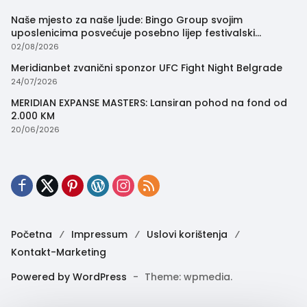
Naše mjesto za naše ljude: Bingo Group svojim
uposlenicima posvećuje posebno lijep festivalski
trenutak
02/08/2026
Meridianbet zvanični sponzor UFC Fight Night Belgrade
24/07/2026
MERIDIAN EXPANSE MASTERS: Lansiran pohod na fond od
2.000 KM
20/06/2026
Početna
Impressum
Uslovi korištenja
Kontakt-Marketing
Powered by WordPress
-
Theme: wpmedia.