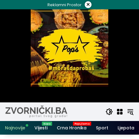
Skip
×
Reklamni Prostor
to
content
Najnovije
Vijesti
Crna Hronika
Sport
Ljepota i 