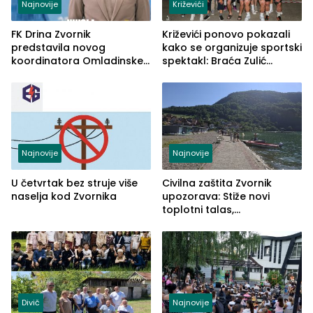
Najnovije
Križevići
FK Drina Zvornik
Križevići ponovo pokazali
predstavila novog
kako se organizuje sportski
koordinatora Omladinske
spektakl: Braća Zulić
škole
osvojila Križevići kup 2026
Najnovije
Najnovije
U četvrtak bez struje više
Civilna zaštita Zvornik
naselja kod Zvornika
upozorava: Stiže novi
toplotni talas,
temperature do 41 stepen
Divič
Najnovije