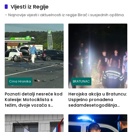
Vijesti iz Regije
– Najnovije vijesti i aktuelnosti iz regije Birač i susjednih opština.
Crna Hronika
BRATUNAC
Poznati detalji nesreće kod
Herojska akcija u Bratuncu:
Kalesije: Motociklista s
Uspješno pronađena
težim, dvoje vozača s
sedamdesetogodišnja
lakšim povredama
Ivanka Lazić, rodom iz
Kravice.