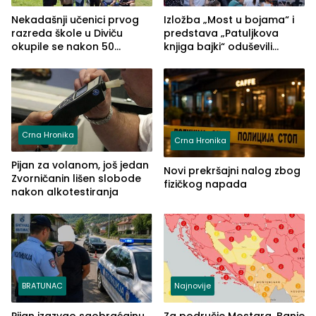
Nekadašnji učenici prvog
Izložba „Most u bojama“ i
razreda škole u Diviču
predstava „Patuljkova
okupile se nakon 50
knjiga bajki“ oduševili
godina, a učitelj Mustafa
posjetioce
Pašić im održao čas
(FOTO)
Crna Hronika
Crna Hronika
Pijan za volanom, još jedan
Novi prekršajni nalog zbog
Zvorničanin lišen slobode
fizičkog napada
nakon alkotestiranja
BRATUNAC
Najnovije
Pijan izazvao saobraćajnu
Za područje Mostara, Banje