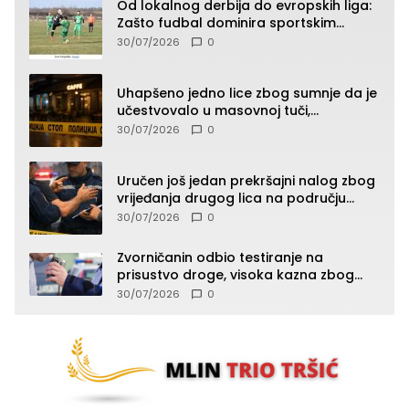
Od lokalnog derbija do evropskih liga:
Zašto fudbal dominira sportskim
klađenjem
30/07/2026
0
Uhapšeno jedno lice zbog sumnje da je
učestvovalo u masovnoj tuči,
maloljetnik zadobio povrede
30/07/2026
0
Uručen još jedan prekršajni nalog zbog
vrijeđanja drugog lica na području
Zvornika
30/07/2026
0
Zvorničanin odbio testiranje na
prisustvo droge, visoka kazna zbog
kršenja Zakona o osnovama
30/07/2026
0
bezbjednosti saobraćaja