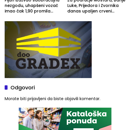
nezgodu, uhapšeni vozač
Luke, Prijedora i Zvornika
imao čak 1,90 promila
danas upaljen crveni
alkohola u krvi
meteoalarm
Odgovori
Morate biti
prijavljeni
da biste objavili komentar.