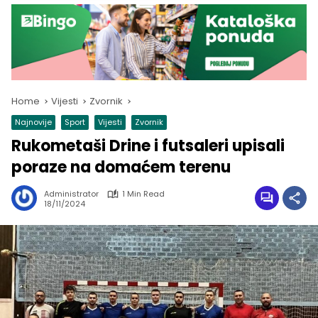
Home
Vijesti
Zvornik
Najnovije
Sport
Vijesti
Zvornik
Rukometaši Drine i futsaleri upisali
poraze na domaćem terenu
Administrator
1 Min Read
18/11/2024