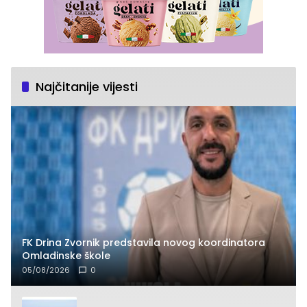
Najčitanije vijesti
FK Drina Zvornik predstavila novog koordinatora
Omladinske škole
05/08/2026
0