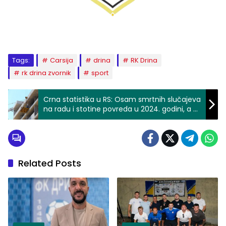
Tags:
Carsija
drina
RK Drina
rk drina zvornik
sport
Crna statistika u RS: Osam smrtnih slučajeva
na radu i stotine povreda u 2024. godini, a u
Zvorniku jedna nesreća sa tragičnim
ishodom ove godine
Related Posts