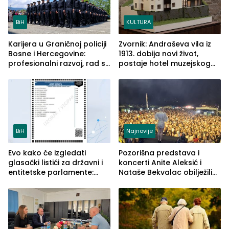
BiH
KULTURA
Karijera u Graničnoj policiji
Zvornik: Andraševa vila iz
Bosne i Hercegovine:
1913. dobija novi život,
profesionalni razvoj, rad sa
postaje hotel muzejskog
savremenom opremom i
tipa
služba građanima
BiH
Najnovije
Evo kako će izgledati
Pozorišna predstava i
glasački listići za državni i
koncerti Anite Aleksić i
entitetske parlamente:
Nataše Bekvalac obilježili
Najveće izmjene biće
četvrto veče Zvorničkog
vidljive na njima
ljeta (FOTO)