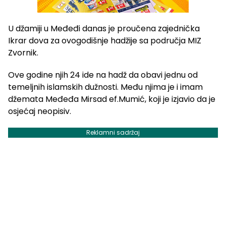
U džamiji u Međeđi danas je proučena zajednička
Ikrar dova za ovogodišnje hadžije sa područja MIZ
Zvornik.
Ove godine njih 24 ide na hadž da obavi jednu od
temeljnih islamskih dužnosti. Među njima je i imam
džemata Međeđa Mirsad ef.Mumić, koji je izjavio da je
osjećaj neopisiv.
Reklamni sadržaj