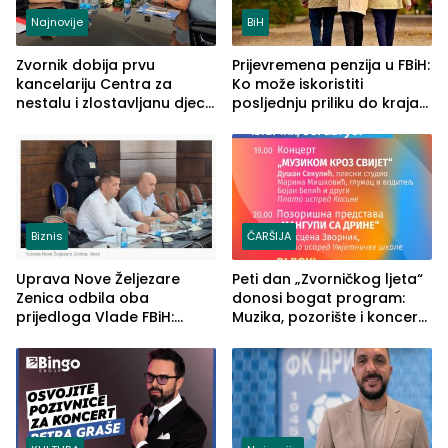
Najnovije
BiH
Zvornik dobija prvu
Prijevremena penzija u FBiH:
kancelariju Centra za
Ko može iskoristiti
nestalu i zlostavljanu djecu
posljednju priliku do kraja
u RS-u
2026. godine
Biznis
ČARŠIJA
Uprava Nove Željezare
Peti dan „Zvorničkog ljeta“
Zenica odbila oba
donosi bogat program:
prijedloga Vlade FBiH:
Muzika, pozorište i koncert
Ustrajni da je stečaj jedino
Stoje
rješenje