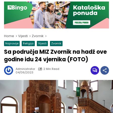
Home
Vijesti
Zvornik
Najnovije
Religija
Vijesti
Zvornik
Sa područja MIZ Zvornik na hadž ove
godine idu 24 vjernika (FOTO)
Administrator
2 Min Read
04/06/2023