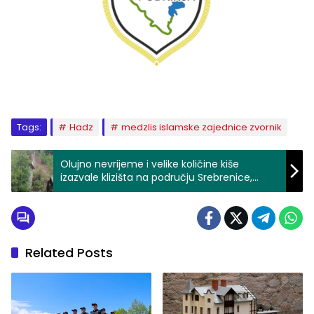
Tags:
Hadz
medzlis islamske zajednice zvornik
Olujno nevrijeme i velike količine kiše
izazvale klizišta na području Srebrenice,
ugroženo nekoliko kuća (FOTO)
Related Posts