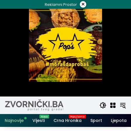
Skip
×
Reklamni Prostor
to
content
Najnovije
Vijesti
Crna Hronika
Sport
Ljepota i 