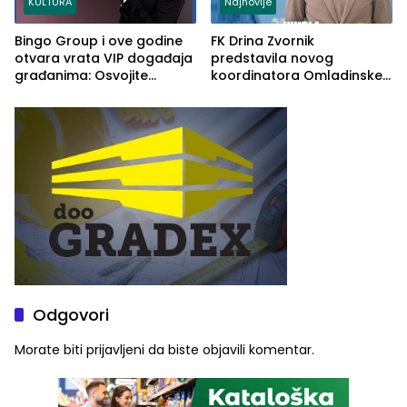
KULTURA
Najnovije
Bingo Group i ove godine
FK Drina Zvornik
otvara vrata VIP događaja
predstavila novog
građanima: Osvojite
koordinatora Omladinske
ulaznice za koncert Petra
škole
Graše
Odgovori
Morate biti
prijavljeni
da biste objavili komentar.