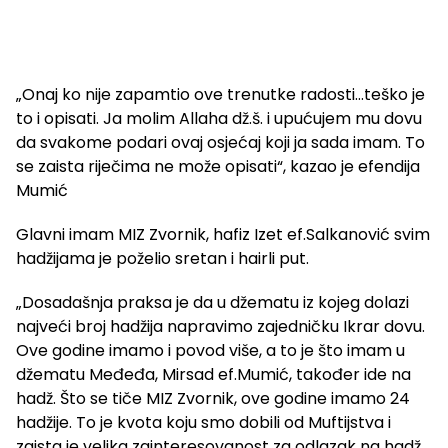
„Onaj ko nije zapamtio ove trenutke radosti…teško je
to i opisati. Ja molim Allaha dž.š. i upućujem mu dovu
da svakome podari ovaj osjećaj koji ja sada imam. To
se zaista riječima ne može opisati“, kazao je efendija
Mumić
Glavni imam MIZ Zvornik, hafiz Izet ef.Salkanović svim
hadžijama je poželio sretan i hairli put.
„Dosadašnja praksa je da u džematu iz kojeg dolazi
najveći broj hadžija napravimo zajedničku Ikrar dovu.
Ove godine imamo i povod više, a to je što imam u
džematu Međeđa, Mirsad ef.Mumić, također ide na
hadž. Što se tiče MIZ Zvornik, ove godine imamo 24
hadžije. To je kvota koju smo dobili od Muftijstva i
zaista je velika zainteresovanost za odlazak na hadž.