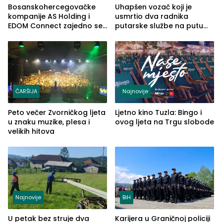
Bosanskohercegovačke
Uhapšen vozač koji je
kompanije AS Holding i
usmrtio dva radnika
EDOM Connect zajedno se
putarske službe na putu
šire na tržište Maroka
od Loznice prema Šapcu
(FOTO)
ČARŠIJA
Najnovije
Peto večer Zvorničkog ljeta
Ljetno kino Tuzla: Bingo i
u znaku muzike, plesa i
ovog ljeta na Trgu slobode
velikih hitova
Najnovije
BiH
U petak bez struje dva
Karijera u Graničnoj policiji