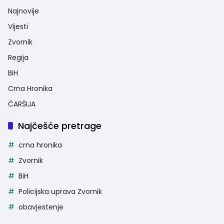
Najnovije
Vijesti
Zvornik
Regija
BiH
Crna Hronika
ČARŠIJA
Najčešće pretrage
crna hronika
Zvornik
BiH
Policijska uprava Zvornik
obavjestenje