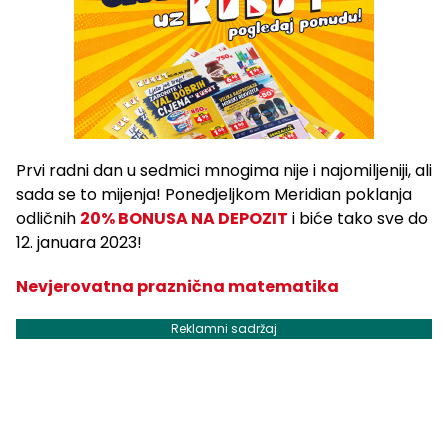
Prvi radni dan u sedmici mnogima nije i najomiljeniji, ali
sada se to mijenja! Ponedjeljkom Meridian poklanja
odličnih
20% BONUSA NA DEPOZIT
i biće tako sve do
12. januara 2023!
Nevjerovatna praznična matematika
Reklamni sadržaj