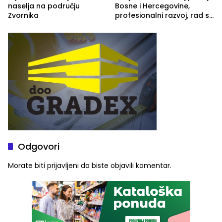
naselja na području
Bosne i Hercegovine,
Zvornika
profesionalni razvoj, rad sa
savremenom opremom i
služba građanima
Odgovori
Morate biti
prijavljeni
da biste objavili komentar.