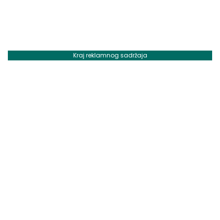
Kraj reklamnog sadržaja