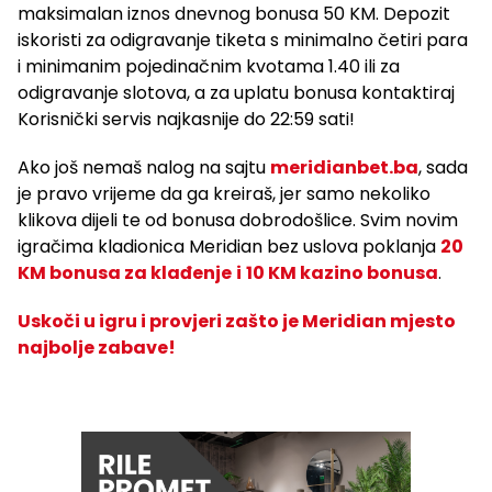
maksimalan iznos dnevnog bonusa 50 KM. Depozit
iskoristi za odigravanje tiketa s minimalno četiri para
i minimanim pojedinačnim kvotama 1.40 ili za
odigravanje slotova, a za uplatu bonusa kontaktiraj
Korisnički servis najkasnije do 22:59 sati!
Ako još nemaš nalog na sajtu
meridianbet.ba
, sada
je pravo vrijeme da ga kreiraš, jer samo nekoliko
klikova dijeli te od bonusa dobrodošlice. Svim novim
igračima kladionica Meridian bez uslova poklanja
20
KM bonusa za klađenje
i
10 KM kazino bonusa
.
Uskoči u igru i provjeri zašto je Meridian mjesto
najbolje zabave!