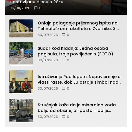
zlostavljanu djecu u RS-u
06/08/2026
0
Onlajn polaganje prijemnog ispita na
Tehnološkom fakultetu u Zvorniku, 3.
septembra u 9.00 časova
30/07/2026
0
Sudar kod Kladnja: Jedna osoba
poginula, troje povrijeđenih (FOTO)
30/07/2026
0
Istraživanje Pod lupom: Nepovjerenje u
vlasti raste, dok EU ostaje simbol nade
građana
30/07/2026
0
Stručnjak kaže da je mineralna voda
bolja od obične, ali postoji i bolje
rješenje
30/07/2026
0