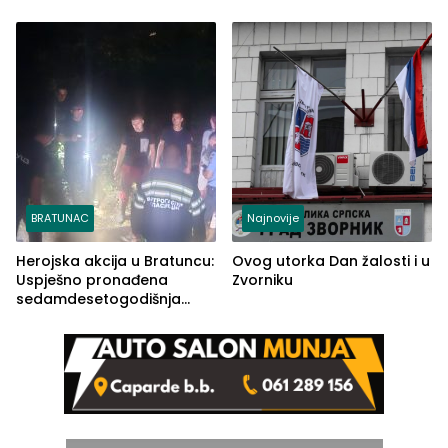
Ustrajni da je stečaj jedino
lakšim povredama
rješenje
BRATUNAC
Najnovije
Herojska akcija u Bratuncu:
Ovog utorka Dan žalosti i u
Uspješno pronađena
Zvorniku
sedamdesetogodišnja
Ivanka Lazić, rodom iz
Kravice.