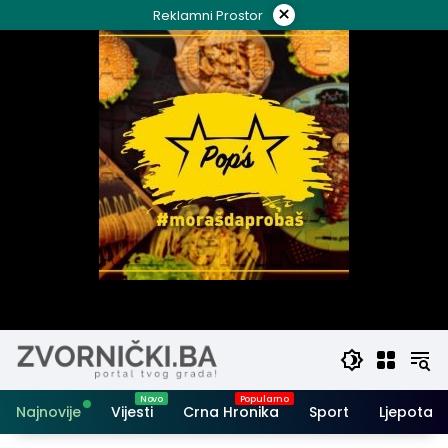
Skip
×
Reklamni Prostor
to
content
Najnovije
Vijesti
Crna Hronika
Sport
Ljepota i 