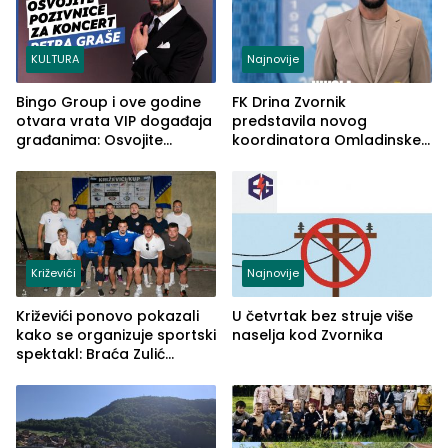
KULTURA
Najnovije
Bingo Group i ove godine
FK Drina Zvornik
otvara vrata VIP događaja
predstavila novog
građanima: Osvojite
koordinatora Omladinske
ulaznice za koncert Petra
škole
Graše
Križevići
Najnovije
Križevići ponovo pokazali
U četvrtak bez struje više
kako se organizuje sportski
naselja kod Zvornika
spektakl: Braća Zulić
osvojila Križevići kup 2026