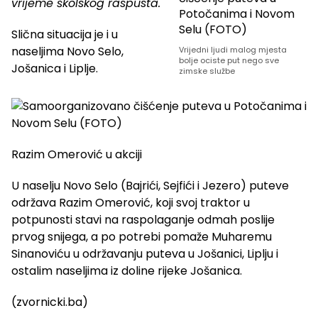
vrijeme školskog raspusta.
Slična situacija je i u
naseljima Novo Selo,
Vrijedni ljudi malog mjesta
bolje ociste put nego sve
Jošanica i Liplje.
zimske službe
Razim Omerović u akciji
U naselju Novo Selo (Bajrići, Sejfići i Jezero) puteve
održava Razim Omerović, koji svoj traktor u
potpunosti stavi na raspolaganje odmah poslije
prvog snijega, a po potrebi pomaže Muharemu
Sinanoviću u održavanju puteva u Jošanici, Liplju i
ostalim naseljima iz doline rijeke Jošanica.
(zvornicki.ba)