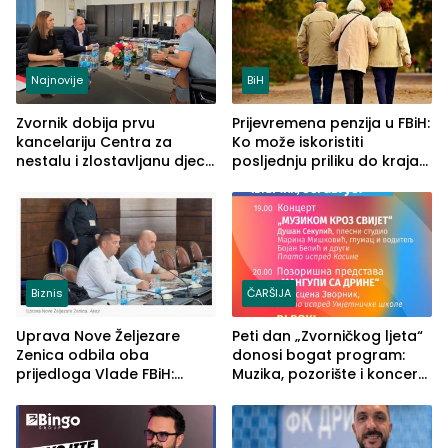
Najnovije
BiH
Zvornik dobija prvu
Prijevremena penzija u FBiH:
kancelariju Centra za
Ko može iskoristiti
nestalu i zlostavljanu djecu
posljednju priliku do kraja
u RS-u
2026. godine
Biznis
ČARŠIJA
Uprava Nove Željezare
Peti dan „Zvorničkog ljeta“
Zenica odbila oba
donosi bogat program:
prijedloga Vlade FBiH:
Muzika, pozorište i koncert
Ustrajni da je stečaj jedino
Stoje
rješenje