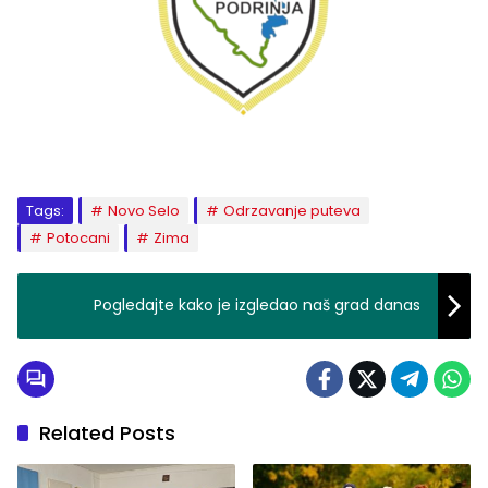
Tags:
Novo Selo
Odrzavanje puteva
Potocani
Zima
Pogledajte kako je izgledao naš grad danas
Related Posts