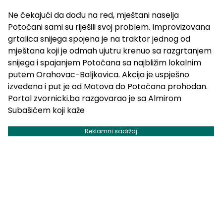
Ne čekajući da dođu na red, mještani naselja
Potočani sami su riješili svoj problem. Improvizovana
grtalica snijega spojena je na traktor jednog od
mještana koji je odmah ujutru krenuo sa razgrtanjem
snijega i spajanjem Potočana sa najbližim lokalnim
putem Orahovac-Baljkovica. Akcija je uspješno
izvedena i put je od Motova do Potočana prohodan.
Portal zvornicki.ba razgovarao je sa Almirom
Subašićem koji kaže
Reklamni sadržaj