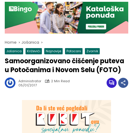
Home
Jošanica
Jošanica
Križevići
Najnovije
Potocani
Zvornik
Samoorganizovano čišćenje puteva
u Potočanima i Novom Selu (FOTO)
Administrator
2 Min Read
05/01/2017