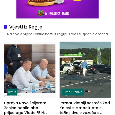
Vijesti iz Regije
– Najnovije vijesti i aktuelnosti iz regije Birač i susjednih opština.
Biznis
Crna Hronika
Uprava Nove Željezare
Poznati detalji nesreće kod
Zenica odbila oba
Kalesije: Motociklista s
prijedloga Vlade FBiH:
težim, dvoje vozača s