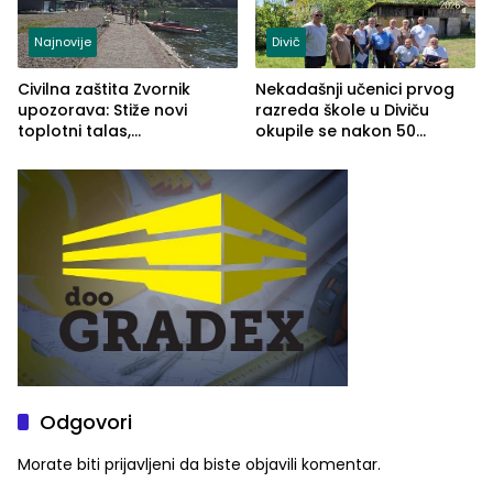
Najnovije
Divič
Civilna zaštita Zvornik
Nekadašnji učenici prvog
upozorava: Stiže novi
razreda škole u Diviču
toplotni talas,
okupile se nakon 50
temperature do 41 stepen
godina, a učitelj Mustafa
Pašić im održao čas
(FOTO)
Odgovori
Morate biti
prijavljeni
da biste objavili komentar.