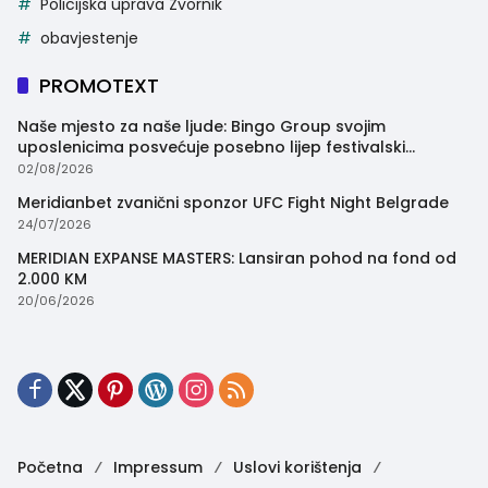
Policijska uprava Zvornik
obavjestenje
PROMOTEXT
Naše mjesto za naše ljude: Bingo Group svojim
uposlenicima posvećuje posebno lijep festivalski
trenutak
02/08/2026
Meridianbet zvanični sponzor UFC Fight Night Belgrade
24/07/2026
MERIDIAN EXPANSE MASTERS: Lansiran pohod na fond od
2.000 KM
20/06/2026
Početna
Impressum
Uslovi korištenja