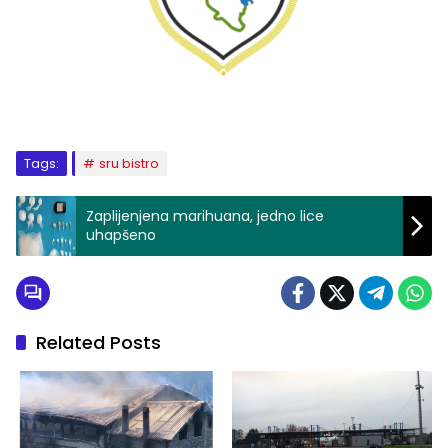
Tags:
sru bistro
Zaplijenjena marihuana, jedno lice
uhapšeno
Related Posts