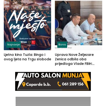
Najnovije
Biznis
Ljetno kino Tuzla: Bingo i
Uprava Nove Željezare
ovog ljeta na Trgu slobode
Zenica odbila oba
prijedloga Vlade FBiH:
Ustrajni da je stečaj jedino
rješenje