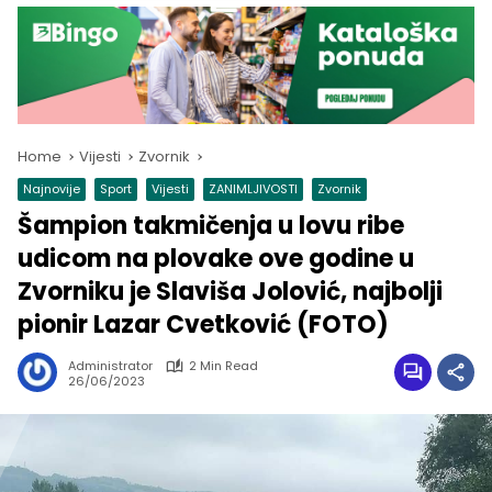
Home
Vijesti
Zvornik
Najnovije
Sport
Vijesti
ZANIMLJIVOSTI
Zvornik
Šampion takmičenja u lovu ribe
udicom na plovake ove godine u
Zvorniku je Slaviša Jolović, najbolji
pionir Lazar Cvetković (FOTO)
Administrator
2 Min Read
26/06/2023