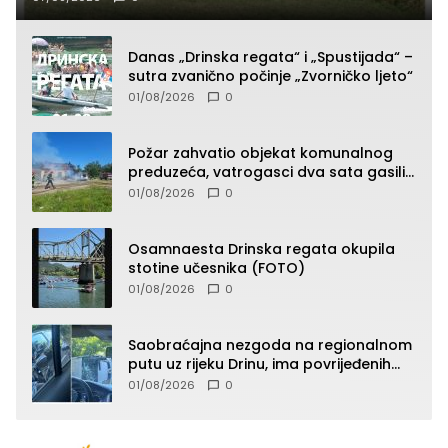
Danas „Drinska regata“ i „Spustijada“ –
sutra zvanično počinje „Zvorničko ljeto“
01/08/2026
0
Požar zahvatio objekat komunalnog
preduzeća, vatrogasci dva sata gasili
vatru (FOTO)
01/08/2026
0
Osamnaesta Drinska regata okupila
stotine učesnika (FOTO)
01/08/2026
0
Saobraćajna nezgoda na regionalnom
putu uz rijeku Drinu, ima povrijeđenih
lica (FOTO)
01/08/2026
0