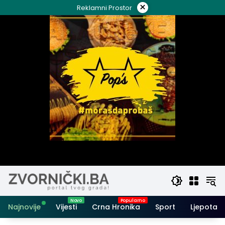
Skip
×
Reklamni Prostor
to
content
Najnovije
Vijesti
Crna Hronika
Sport
Ljepota i 