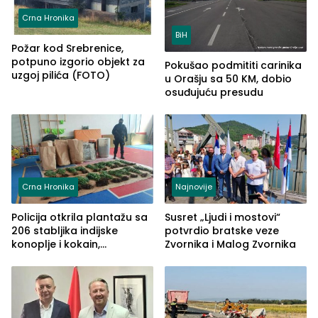
Crna Hronika
BiH
Požar kod Srebrenice,
potpuno izgorio objekt za
Pokušao podmititi carinika
uzgoj pilića (FOTO)
u Orašju sa 50 KM, dobio
osuđujuću presudu
Crna Hronika
Najnovije
Policija otkrila plantažu sa
Susret „Ljudi i mostovi“
206 stabljika indijske
potvrdio bratske veze
konoplje i kokain,
Zvornika i Malog Zvornika
uhapšena jedna osoba
(FOTO)