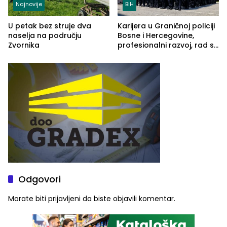
Najnovije
BiH
U petak bez struje dva
Karijera u Graničnoj policiji
naselja na području
Bosne i Hercegovine,
Zvornika
profesionalni razvoj, rad sa
savremenom opremom i
služba građanima
Odgovori
Morate biti
prijavljeni
da biste objavili komentar.