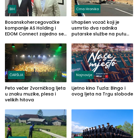
BiH
Crna Hronika
Bosanskohercegovačke
Uhapšen vozač koji je
kompanije AS Holding i
usmrtio dva radnika
EDOM Connect zajedno se
putarske službe na putu
šire na tržište Maroka
od Loznice prema Šapcu
(FOTO)
ČARŠIJA
Najnovije
Peto večer Zvorničkog ljeta
Ljetno kino Tuzla: Bingo i
u znaku muzike, plesa i
ovog ljeta na Trgu slobode
velikih hitova