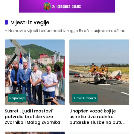
Vijesti iz Regije
– Najnovije vijesti i aktuelnosti iz regije Birač i susjednih opština.
Najnovije
Crna Hronika
Susret „Ljudi i mostovi“
Uhapšen vozač koji je
potvrdio bratske veze
usmrtio dva radnika
Zvornika i Malog Zvornika
putarske službe na putu
od Loznice prema Šapcu
(FOTO)