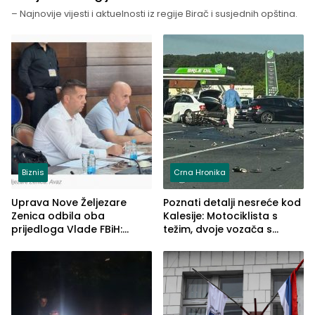
– Najnovije vijesti i aktuelnosti iz regije Birač i susjednih opština.
Biznis
Crna Hronika
Uprava Nove Željezare
Poznati detalji nesreće kod
Zenica odbila oba
Kalesije: Motociklista s
prijedloga Vlade FBiH:
težim, dvoje vozača s
Ustrajni da je stečaj jedino
lakšim povredama
rješenje