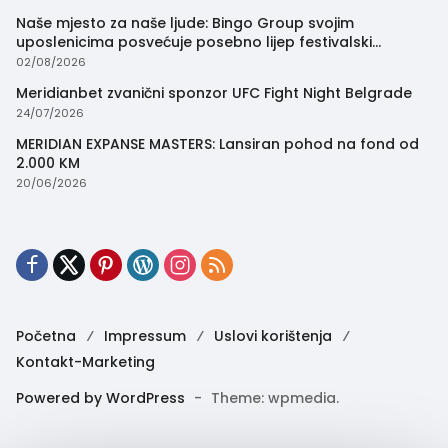
Naše mjesto za naše ljude: Bingo Group svojim
uposlenicima posvećuje posebno lijep festivalski
trenutak
02/08/2026
Meridianbet zvanični sponzor UFC Fight Night Belgrade
24/07/2026
MERIDIAN EXPANSE MASTERS: Lansiran pohod na fond od
2.000 KM
20/06/2026
Početna
Impressum
Uslovi korištenja
Kontakt-Marketing
Powered by WordPress
-
Theme: wpmedia.