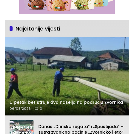
Najčitanije vijesti
U petak bez struje dva naselja na području Zvornika
06/08/2026
0
Danas „Drinska regata“ i „Spustijada“ –
sutra zvanično počinje „Zvorničko ljeto“