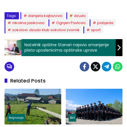
Tags:
danijela kajtazovic
dzudo
nikolina jasikovac
Ognjen Pavlovic
pobjeda
sokolovi. dzudo klub sokolovi zvornik
sport
Načelnik opštine Stanari najavio smanjenje
plata uposlenicima opštinske uprave
Related Posts
Najnovije
BiH