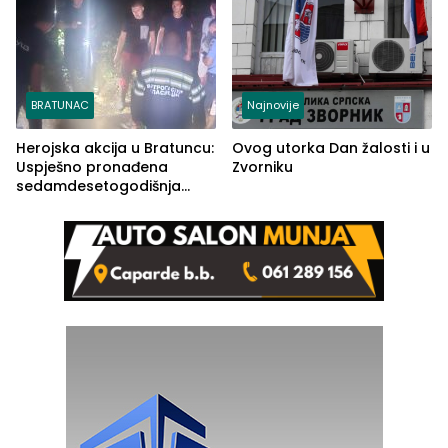
BRATUNAC
Najnovije
Herojska akcija u Bratuncu:
Ovog utorka Dan žalosti i u
Uspješno pronađena
Zvorniku
sedamdesetogodišnja
Ivanka Lazić, rodom iz
Kravice.