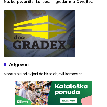
Muzika, pozorište i koncert
građanima: Osvojite
Stoje
ulaznice za koncert Petra
Graše
Odgovori
Morate biti
prijavljeni
da biste objavili komentar.