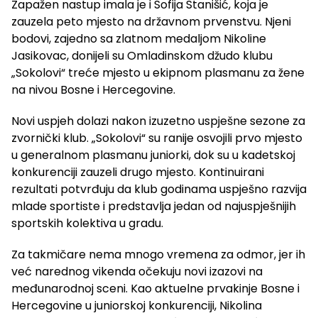
Zapažen nastup imala je i Sofija Stanišić, koja je
zauzela peto mjesto na državnom prvenstvu. Njeni
bodovi, zajedno sa zlatnom medaljom Nikoline
Jasikovac, donijeli su Omladinskom džudo klubu
„Sokolovi“ treće mjesto u ekipnom plasmanu za žene
na nivou Bosne i Hercegovine.
Novi uspjeh dolazi nakon izuzetno uspješne sezone za
zvornički klub. „Sokolovi“ su ranije osvojili prvo mjesto
u generalnom plasmanu juniorki, dok su u kadetskoj
konkurenciji zauzeli drugo mjesto. Kontinuirani
rezultati potvrđuju da klub godinama uspješno razvija
mlade sportiste i predstavlja jedan od najuspješnijih
sportskih kolektiva u gradu.
Za takmičare nema mnogo vremena za odmor, jer ih
već narednog vikenda očekuju novi izazovi na
međunarodnoj sceni. Kao aktuelne prvakinje Bosne i
Hercegovine u juniorskoj konkurenciji, Nikolina