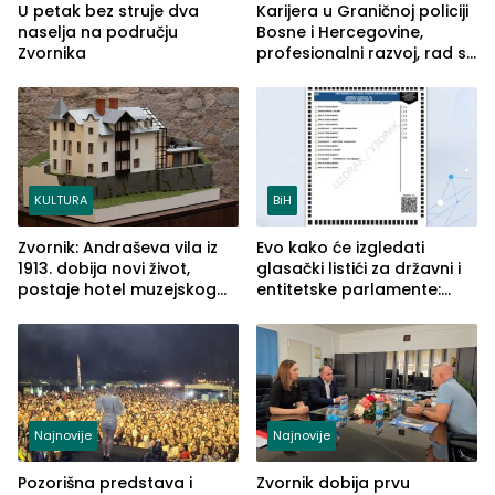
U petak bez struje dva
Karijera u Graničnoj policiji
naselja na području
Bosne i Hercegovine,
Zvornika
profesionalni razvoj, rad sa
savremenom opremom i
služba građanima
KULTURA
BiH
Zvornik: Andraševa vila iz
Evo kako će izgledati
1913. dobija novi život,
glasački listići za državni i
postaje hotel muzejskog
entitetske parlamente:
tipa
Najveće izmjene biće
vidljive na njima
Najnovije
Najnovije
Pozorišna predstava i
Zvornik dobija prvu