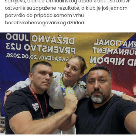
Sarajevu, članice Omladinskog džudo kluba „Sokolovi“
ostvarile su zapažene rezultate, a klub je još jednom
potvrdio da pripada samom vrhu
bosanskohercegovačkog džudoa.