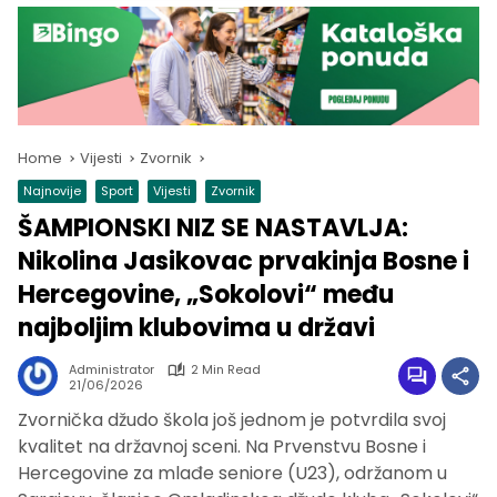
Home
Vijesti
Zvornik
Najnovije
Sport
Vijesti
Zvornik
ŠAMPIONSKI NIZ SE NASTAVLJA:
Nikolina Jasikovac prvakinja Bosne i
Hercegovine, „Sokolovi“ među
najboljim klubovima u državi
Administrator
2 Min Read
21/06/2026
Zvornička džudo škola još jednom je potvrdila svoj
kvalitet na državnoj sceni. Na Prvenstvu Bosne i
Hercegovine za mlađe seniore (U23), održanom u