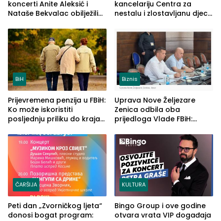
koncerti Anite Aleksić i
kancelariju Centra za
Nataše Bekvalac obilježili
nestalu i zlostavljanu djecu
četvrto veče Zvorničkog
u RS-u
ljeta (FOTO)
BiH
Biznis
Prijevremena penzija u FBiH:
Uprava Nove Željezare
Ko može iskoristiti
Zenica odbila oba
posljednju priliku do kraja
prijedloga Vlade FBiH:
2026. godine
Ustrajni da je stečaj jedino
rješenje
ČARŠIJA
KULTURA
Peti dan „Zvorničkog ljeta“
Bingo Group i ove godine
donosi bogat program:
otvara vrata VIP događaja