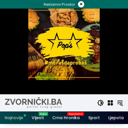
Skip
×
Reklamni Prostor
to
content
Najnovije
Vijesti
Crna Hronika
Sport
Ljepota i 