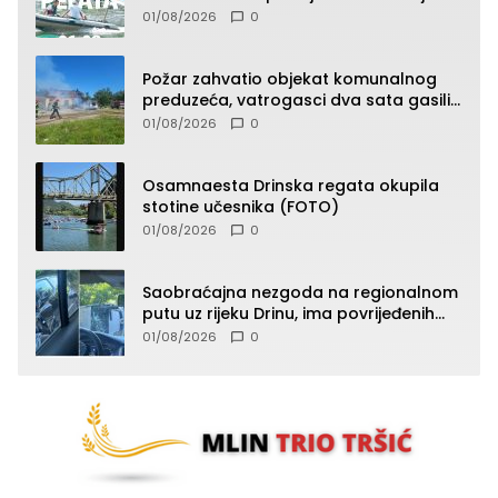
01/08/2026
0
Požar zahvatio objekat komunalnog
preduzeća, vatrogasci dva sata gasili
vatru (FOTO)
01/08/2026
0
Osamnaesta Drinska regata okupila
stotine učesnika (FOTO)
01/08/2026
0
Saobraćajna nezgoda na regionalnom
putu uz rijeku Drinu, ima povrijeđenih
lica (FOTO)
01/08/2026
0