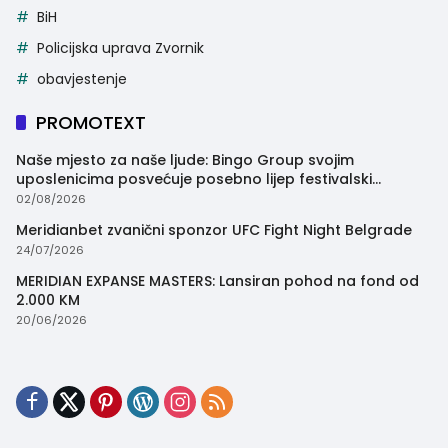
BiH
Policijska uprava Zvornik
obavjestenje
PROMOTEXT
Naše mjesto za naše ljude: Bingo Group svojim
uposlenicima posvećuje posebno lijep festivalski
trenutak
02/08/2026
Meridianbet zvanični sponzor UFC Fight Night Belgrade
24/07/2026
MERIDIAN EXPANSE MASTERS: Lansiran pohod na fond od
2.000 KM
20/06/2026