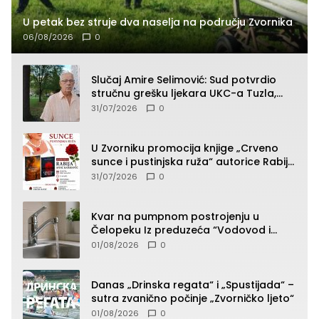
U petak bez struje dva naselja na području Zvornika
06/08/2026
0
Slučaj Amire Selimović: Sud potvrdio
stručnu grešku ljekara UKC-a Tuzla,
presudan dokaz ostala obdukcija
31/07/2026
0
U Zvorniku promocija knjige „Crveno
sunce i pustinjska ruža“ autorice Rabije
Avdić-Hamidović
31/07/2026
0
Kvar na pumpnom postrojenju u
Čelopeku Iz preduzeća “Vodovod i
komunalije”
01/08/2026
0
Danas „Drinska regata“ i „Spustijada“ –
sutra zvanično počinje „Zvorničko ljeto“
01/08/2026
0