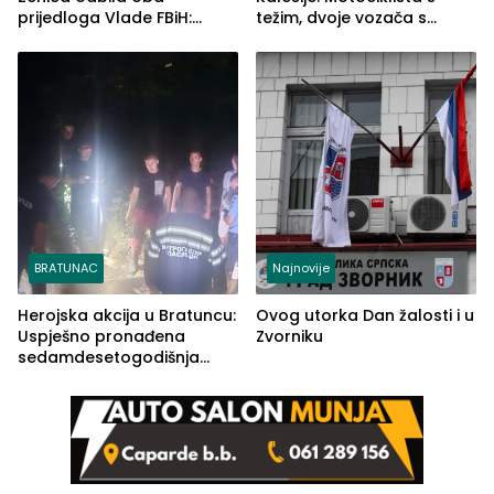
prijedloga Vlade FBiH:
težim, dvoje vozača s
Ustrajni da je stečaj jedino
lakšim povredama
rješenje
BRATUNAC
Najnovije
Herojska akcija u Bratuncu:
Ovog utorka Dan žalosti i u
Uspješno pronađena
Zvorniku
sedamdesetogodišnja
Ivanka Lazić, rodom iz
Kravice.