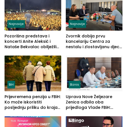
Najnovije
Najnovije
Pozorišna predstava i
Zvornik dobija prvu
koncerti Anite Aleksić i
kancelariju Centra za
Nataše Bekvalac obilježili
nestalu i zlostavljanu djecu
četvrto veče Zvorničkog
u RS-u
ljeta (FOTO)
BiH
Biznis
Prijevremena penzija u FBiH:
Uprava Nove Željezare
Ko može iskoristiti
Zenica odbila oba
posljednju priliku do kraja
prijedloga Vlade FBiH:
2026. godine
Ustrajni da je stečaj jedino
rješenje