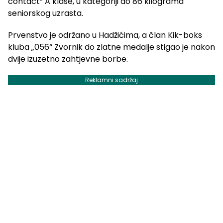
contact“ A klase, u kategoriji do 86 kilograma
seniorskog uzrasta.
Prvenstvo je održano u Hadžićima, a član Kik-boks
kluba „056“ Zvornik do zlatne medalje stigao je nakon
dvije izuzetno zahtjevne borbe.
Reklamni sadržaj