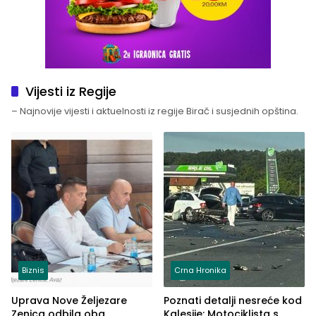
Vijesti iz Regije
– Najnovije vijesti i aktuelnosti iz regije Birač i susjednih opština.
Biznis
Crna Hronika
Uprava Nove Željezare
Poznati detalji nesreće kod
Zenica odbila oba
Kalesije: Motociklista s