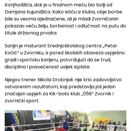
Konjhodžića, dok je u finalnom meču bio bolji od
Damjana Kujundžića. Kako ističu iz kluba, obje borbe
bile su veoma izjednačene, ali je mladi Zvorničanin
pokazao veću želju, borbenost i odlučnost na putu do
titule državnog prvaka.
Sanjin je maturant Srednjoškolskog centra „Petar
Kočić“ u Zvorniku, a pored školskih obaveza uspješno
gradi i sportsku karijeru, potvrđujući da se trud,
disciplina i posvećenost uvijek isplate.
Njegov trener Nikola Drobnjak nije krio zadovoljstvo
ostvarenim rezultatom, koji predstavlja još jedan
značajan uspjeh za Kik-boks klub „056“ Zvornik i
zvornički sport.