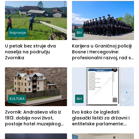
Najnovije
BiH
U petak bez struje dva
Karijera u Graničnoj policiji
naselja na području
Bosne i Hercegovine:
Zvornika
profesionalni razvoj, rad sa
savremenom opremom i
služba građanima
KULTURA
BiH
Zvornik: Andraševa vila iz
Evo kako će izgledati
1913. dobija novi život,
glasački listići za državni i
postaje hotel muzejskog
entitetske parlamente:
tipa
Najveće izmjene biće
vidljive na njima