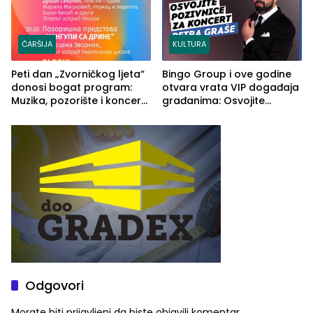
ČARŠIJA
KULTURA
Peti dan „Zvorničkog ljeta“
Bingo Group i ove godine
donosi bogat program:
otvara vrata VIP događaja
Muzika, pozorište i koncert
građanima: Osvojite
Stoje
ulaznice za koncert Petra
Graše
Odgovori
Morate biti
prijavljeni
da biste objavili komentar.