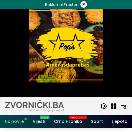
Skip
×
Reklamni Prostor
to
content
Najnovije
Vijesti
Crna Hronika
Sport
Ljepota i 