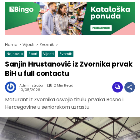
Home
Vijesti
Zvornik
Najnovije
Sport
Vijesti
Zvornik
Sanjin Hrustanović iz Zvornika prvak
BiH u full contactu
Administrator
2 Min Read
10/05/2026
Maturant iz Zvornika osvojio titulu prvaka Bosne i
Hercegovine u seniorskom uzrastu