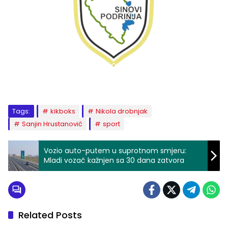
Tags:
kikboks
Nikola drobnjak
Sanjin Hrustanović
sport
Vozio auto-putem u suprotnom smjeru:
Mladi vozač kažnjen sa 30 dana zatvora
Related Posts