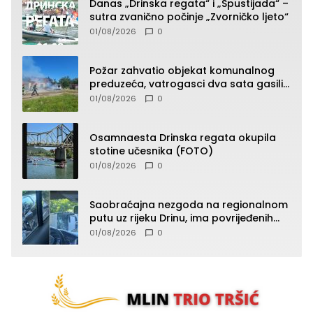
Danas „Drinska regata“ i „Spustijada“ –
sutra zvanično počinje „Zvorničko ljeto“
01/08/2026
0
Požar zahvatio objekat komunalnog
preduzeća, vatrogasci dva sata gasili
vatru (FOTO)
01/08/2026
0
Osamnaesta Drinska regata okupila
stotine učesnika (FOTO)
01/08/2026
0
Saobraćajna nezgoda na regionalnom
putu uz rijeku Drinu, ima povrijeđenih
lica (FOTO)
01/08/2026
0