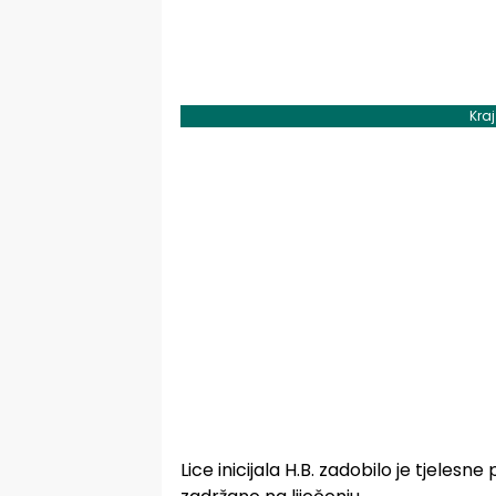
Kra
Lice inicijala H.B. zadobilo je tjelesn