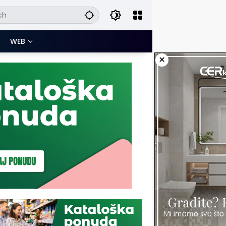
WEB
×