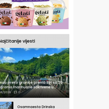
Najčitanije vijesti
nuo preko granice prema BiH sa 20
ograma marihuane sakrivene u
tomobilu
08/2026
0
Osamnaesta Drinska