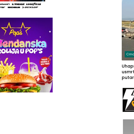
Crna
Uhapš
usmrt
putar
putu 
prem
(FOT