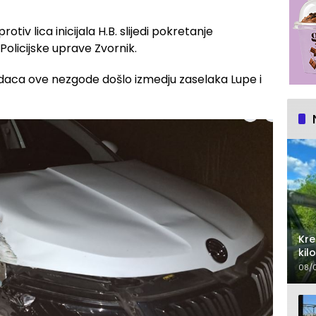
 protiv lica inicijala H.B. slijedi pokretanje
Policijske uprave Zvornik.
daca ove nezgode došlo izmedju zaselaka Lupe i
Kre
kil
au
08/