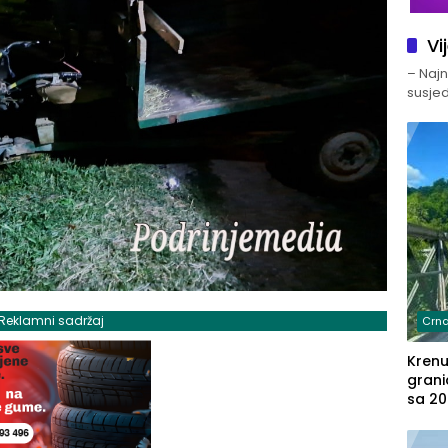
Vi
– Najno
susjed
Reklamni sadržaj
Crna
Kren
grani
sa 20
marih
u aut