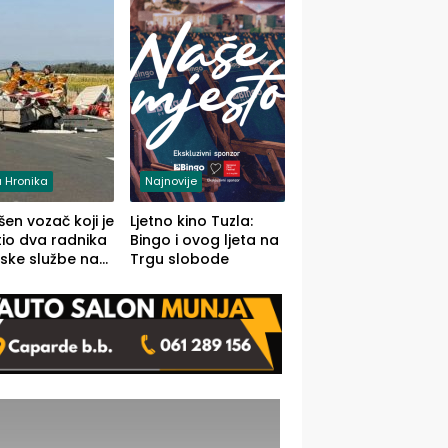
 Hronika
Najnovije
en vozač koji je
Ljetno kino Tuzla:
io dva radnika
Bingo i ovog ljeta na
ske službe na
Trgu slobode
od Loznice
a Šapcu
O)