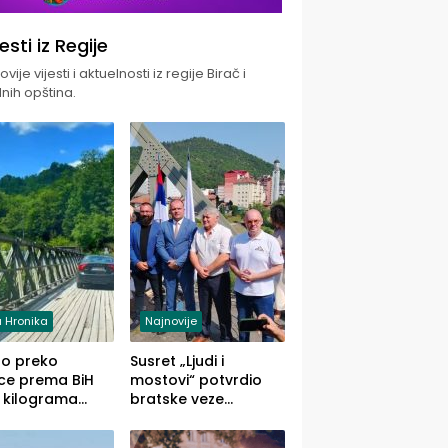
jesti iz Regije
vije vijesti i aktuelnosti iz regije Birač i
nih opština.
 Hronika
Najnovije
uo preko
Susret „Ljudi i
ce prema BiH
mostovi“ potvrdio
 kilograma
bratske veze
uane sakrivene
Zvornika i Malog
omobilu
Zvornika