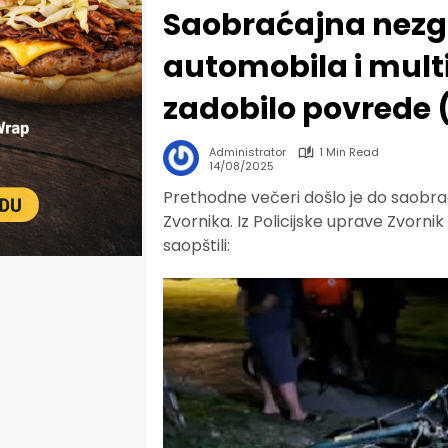
Saobraćajna nezg
automobila i multi
zadobilo povrede
Administrator
1 Min Read
14/08/2025
Prethodne večeri došlo je do saobrać
Zvornika. Iz Policijske uprave Zvorni
saopštili: