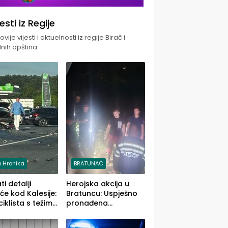
jesti iz Regije
vije vijesti i aktuelnosti iz regije Birač i
nih opština.
 Hronika
BRATUNAC
i detalji
Herojska akcija u
će kod Kalesije:
Bratuncu: Uspješno
iklista s težim,
pronađena
 vozača s
sedamdesetogodišnj
im povredama
a Ivanka Lazić,