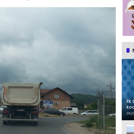
FK 
koo
05/