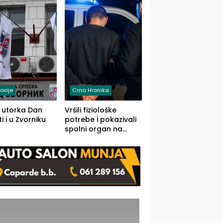
rodom iz Kravice.
ovije
Crna Hronika
 utorka Dan
Vršili fiziološke
i i u Zvorniku
potrebe i pokazivali
spolni organ na
javnom mjestu,
uslijedile kazne