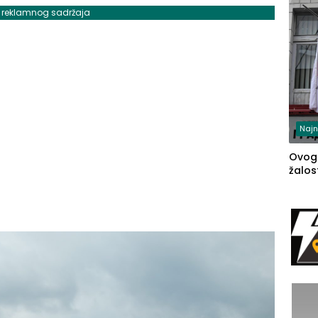
j reklamnog sadržaja
Najn
Ovog
žalost