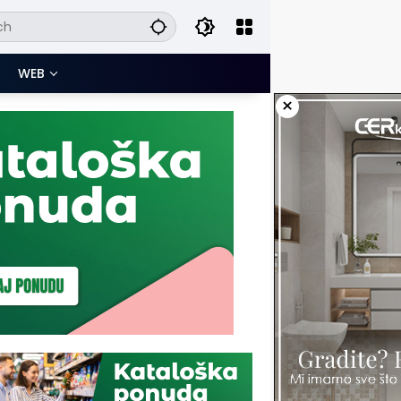
WEB
×