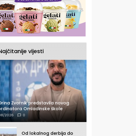
Najčitanije vijesti
Drina Zvornik predstavila novog
rdinatora Omladinske škole
08/2026
0
Od lokalnog derbija do