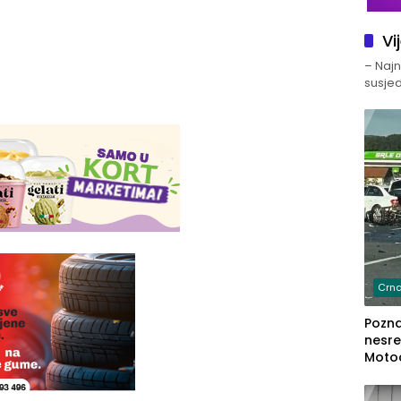
Vi
– Najno
susjed
Crna
Poznat
nesre
Motoc
dvoje
lakš