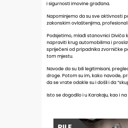
i sigurnosti imovine građana.
Napominjemo da su sve aktivnosti poli
zakonskim ovlaštenjima, profesionalno
Podsjetimo, mlađi stanovnici Diviča ko
napraviti krug automobilima i proslav
spriječeni od pripadnika zvorničke po
tom mjestu.
Navode da su bili legitimisani, pregled
droge. Potom su im, kako navode, pri
da se vrate odakle su i došli i da “skup
Isto se dogodilo i u Karakaju, kao i na