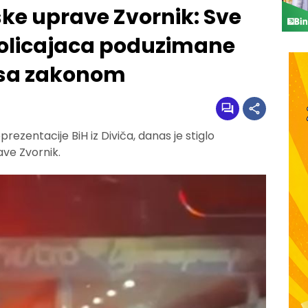
ske uprave Zvornik: Sve
policajaca poduzimane
u sa zakonom
ezentacije BiH iz Diviča, danas je stiglo
ave Zvornik.