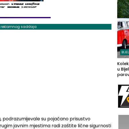
j reklamnog sadržaja
BIJE
Kolek
u Bije
parova
grado
izgov
sudb
, podrazumijevale su pojačano prisustvo
drugim javnim mjestima radi zaštite lične sigurnosti