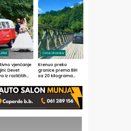
grama (FOTO)
LJINA
Crna Hronika
tivno vjenčanje
Krenuo preko
ljini: Devet
granice prema BiH
 iz različitih
sa 20 kilograma
va BiH
marihuane sakrivene
orilo
u automobilu
onosno da