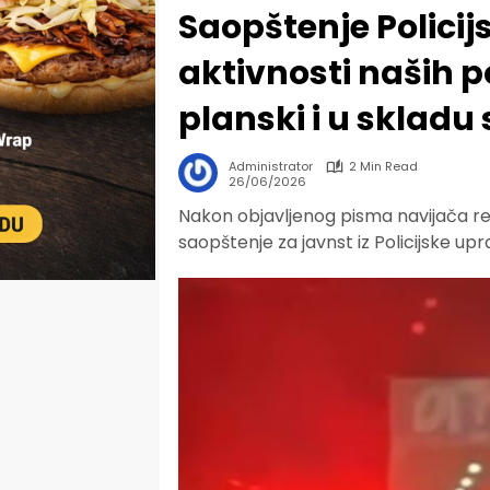
Saopštenje Policij
aktivnosti naših 
planski i u sklad
Administrator
2 Min Read
26/06/2026
Nakon objavljenog pisma navijača repr
saopštenje za javnst iz Policijske upr