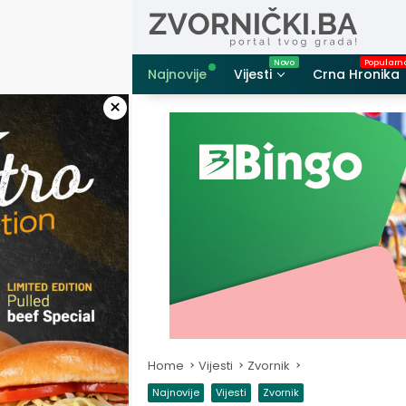
Skip
to
content
Najnovije
Vijesti
Crna Hronika
×
Home
Vijesti
Zvornik
Najnovije
Vijesti
Zvornik