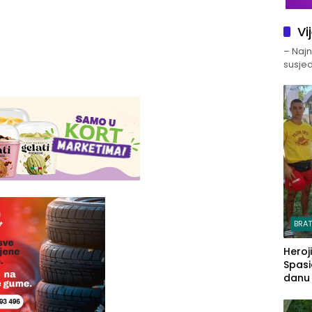
Vi
– Najno
susjed
BRA
Heroj
Spasi
danu s