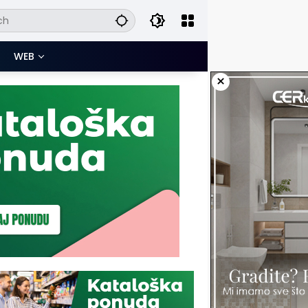
WEB
×