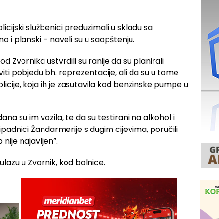
cijski službenici preduzimali u skladu sa
 i planski – naveli su u saopštenju.
d Zvornika ustvrdili su ranije da su planirali
iti pobjedu bh. reprezentacije, ali da su u tome
licije, koja ih je zasutavila kod benzinske pumpe u
ana su im vozila, te da su testirani na alkohol i
padnici Žandarmerije s dugim cijevima, poručili
 nije najavljen”.
 ulazu u Zvornik, kod bolnice.