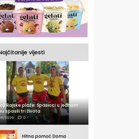
Najčitanije vijesti
oji Rajske plaže: Spasioci u jednom
u spasili tri života
08/2026
0
Hitna pomoć Doma