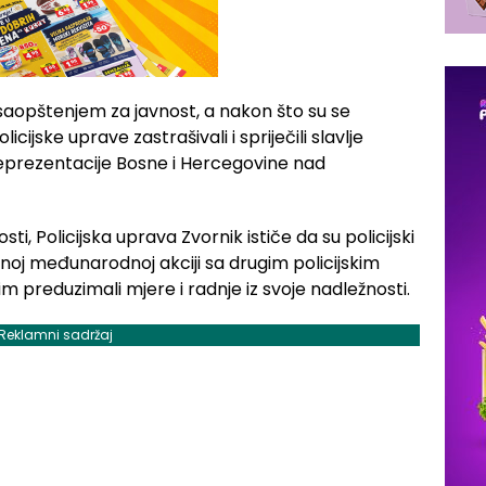
 saopštenjem za javnost, a nakon što su se
icijske uprave zastrašivali i spriječili slavlje
eprezentacije Bosne i Hercegovine nad
ti, Policijska uprava Zvornik ističe da su policijski
enoj međunarodnoj akciji sa drugim policijskim
im preduzimali mjere i radnje iz svoje nadležnosti.
Reklamni sadržaj