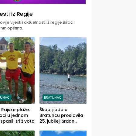
jesti iz Regije
vije vijesti i aktuelnosti iz regije Birač i
nih opština.
TUNAC
BRATUNAC
i Rajske plaže:
Škobljijada u
oci u jednom
Bratuncu proslavila
pasili tri života
25. jubilej: Srđan
Vasić pobjednik sa
ulovom od 2.040