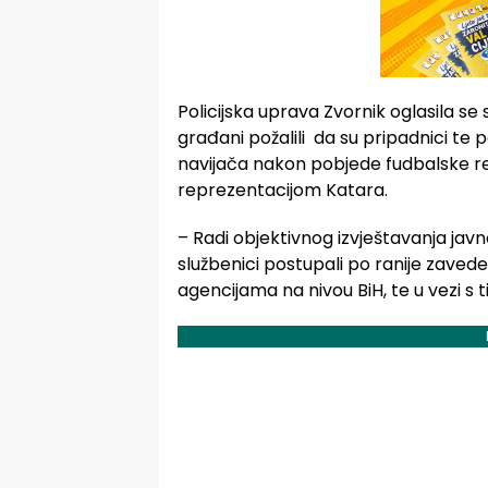
Policijska uprava Zvornik oglasila se
građani požalili da su pripadnici te pol
navijača nakon pobjede fudbalske r
reprezentacijom Katara.
– Radi objektivnog izvještavanja javnos
službenici postupali po ranije zaved
agencijama na nivou BiH, te u vezi s t