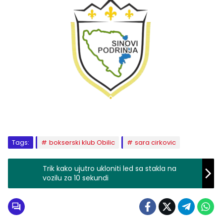
Tags:
bokserski klub Obilic
sara cirkovic
Trik kako ujutro ukloniti led sa stakla na
vozilu za 10 sekundi