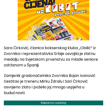
Sara Ćirković, članica bokserskog kluba „Obilić“ iz
Zvornika i reprezentativka Srbije osvojila je zlatnu
medalju na Svjetskom prvenstvu za mlađe seniore
održanom u Španiji.
Zamjenik gradonačelnika Zvornika Bojan Ivanović
čestitao je treneru Mirku Ždralu i Sari Ćirković
osvojeno zlato i poželio joj mnogo uspjeha u
budućnosti.
Reklamni sadržaj