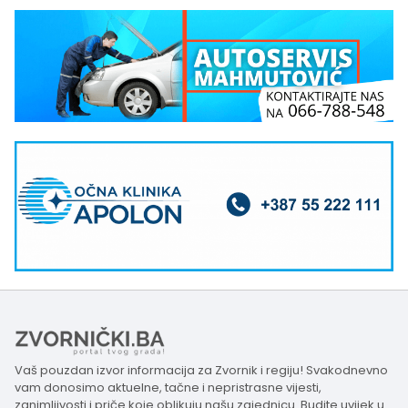
Vaš pouzdan izvor informacija za Zvornik i regiju! Svakodnevno
vam donosimo aktuelne, tačne i nepristrasne vijesti,
zanimljivosti i priče koje oblikuju našu zajednicu. Budite uvijek u