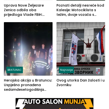
Uprava Nove Željezare
Poznati detalji nesreće kod
Zenica odbila oba
Kalesije: Motociklista s
prijedloga Vlade FBiH:
težim, dvoje vozača s
Ustrajni da je stečaj jedino
lakšim povredama
rješenje
BRATUNAC
Najnovije
Herojska akcija u Bratuncu:
Ovog utorka Dan žalosti i u
Uspješno pronađena
Zvorniku
sedamdesetogodišnja
Ivanka Lazić, rodom iz
Kravice.