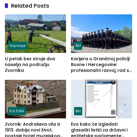
Related Posts
Najnovije
BiH
U petak bez struje dva
Karijera u Graničnoj policiji
naselja na području
Bosne i Hercegovine:
Zvornika
profesionalni razvoj, rad sa
savremenom opremom i
služba građanima
KULTURA
BiH
Zvornik: Andraševa vila iz
Evo kako će izgledati
1913. dobija novi život,
glasački listići za državni i
postaje hotel muzejskog
entitetske parlamente: