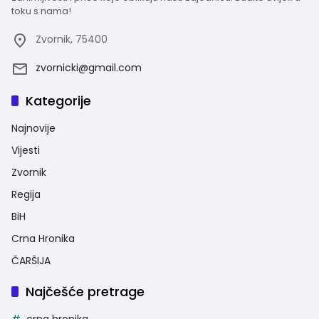
toku s nama!
Zvornik, 75400
zvornicki@gmail.com
Kategorije
Najnovije
Vijesti
Zvornik
Regija
BiH
Crna Hronika
ČARŠIJA
Najčešće pretrage
crna hronika