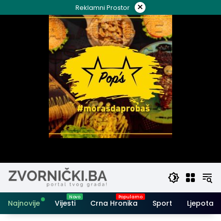
Skip
×
Reklamni Prostor
to
content
Najnovije
Vijesti
Crna Hronika
Sport
Ljepota i 