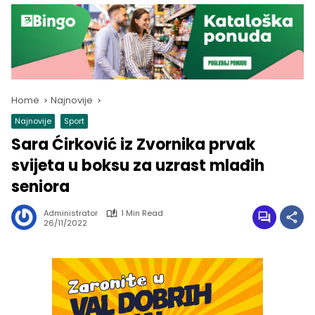
Home
Najnovije
Najnovije
Sport
Sara Ćirković iz Zvornika prvak
svijeta u boksu za uzrast mlađih
seniora
Administrator
1 Min Read
26/11/2022