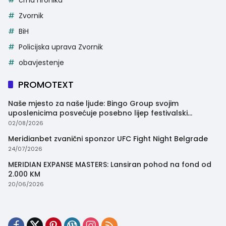
Zvornik
BiH
Policijska uprava Zvornik
obavjestenje
PROMOTEXT
Naše mjesto za naše ljude: Bingo Group svojim
uposlenicima posvećuje posebno lijep festivalski
trenutak
02/08/2026
Meridianbet zvanični sponzor UFC Fight Night Belgrade
24/07/2026
MERIDIAN EXPANSE MASTERS: Lansiran pohod na fond od
2.000 KM
20/06/2026