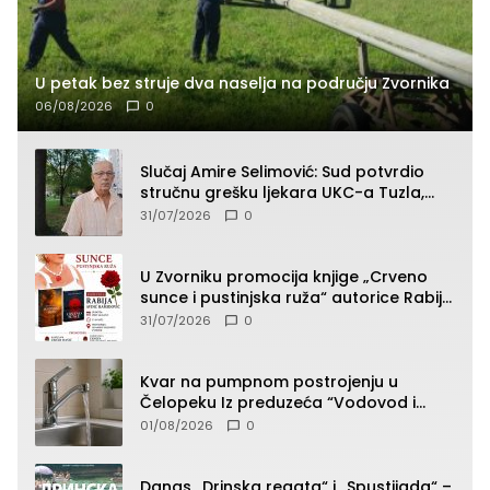
U petak bez struje dva naselja na području Zvornika
06/08/2026
0
Slučaj Amire Selimović: Sud potvrdio
stručnu grešku ljekara UKC-a Tuzla,
presudan dokaz ostala obdukcija
31/07/2026
0
U Zvorniku promocija knjige „Crveno
sunce i pustinjska ruža“ autorice Rabije
Avdić-Hamidović
31/07/2026
0
Kvar na pumpnom postrojenju u
Čelopeku Iz preduzeća “Vodovod i
komunalije”
01/08/2026
0
Danas „Drinska regata“ i „Spustijada“ –