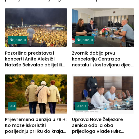
tipa
Najveće izmjene biće
vidljive na njima
Najnovije
Najnovije
Pozorišna predstava i
Zvornik dobija prvu
koncerti Anite Aleksić i
kancelariju Centra za
Nataše Bekvalac obilježili
nestalu i zlostavljanu djecu
četvrto veče Zvorničkog
u RS-u
ljeta (FOTO)
BiH
Biznis
Prijevremena penzija u FBiH:
Uprava Nove Željezare
Ko može iskoristiti
Zenica odbila oba
posljednju priliku do kraja
prijedloga Vlade FBiH:
2026. godine
Ustrajni da je stečaj jedino