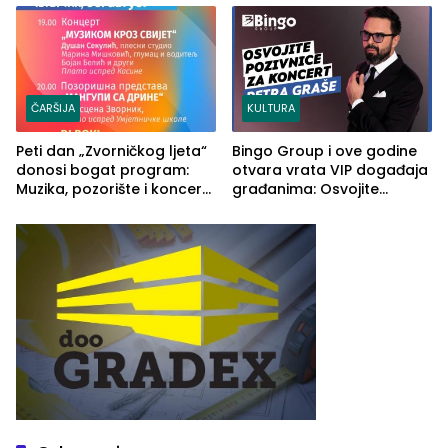
rješenje
ČARŠIJA
KULTURA
Peti dan „Zvorničkog ljeta“
Bingo Group i ove godine
donosi bogat program:
otvara vrata VIP događaja
Muzika, pozorište i koncert
građanima: Osvojite
Stoje
ulaznice za koncert Petra
Graše