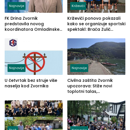
Najnovije
Križevići
FK Drina Zvornik
Križevići ponovo pokazali
predstavila novog
kako se organizuje sportski
koordinatora Omladinske
spektakl: Braća Zulić
škole
osvojila Križevići kup 2026
Najnovije
Najnovije
U četvrtak bez struje više
Civilna zaštita Zvornik
naselja kod Zvornika
upozorava: Stiže novi
toplotni talas,
temperature do 41 stepen
Divič
Najnovije