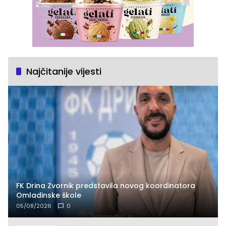
Najčitanije vijesti
FK Drina Zvornik predstavila novog koordinatora
Omladinske škole
05/08/2026
0