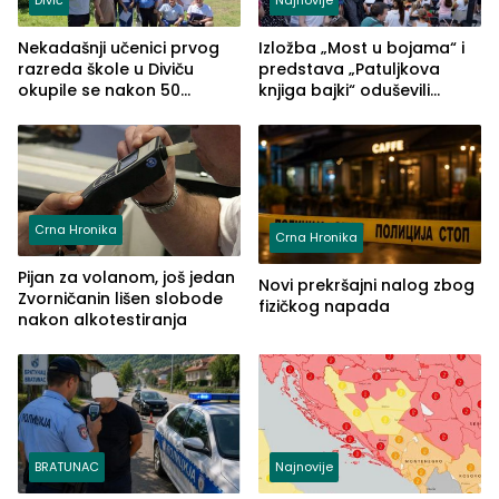
Nekadašnji učenici prvog
Izložba „Most u bojama“ i
razreda škole u Diviču
predstava „Patuljkova
okupile se nakon 50
knjiga bajki“ oduševili
godina, a učitelj Mustafa
posjetioce
Pašić im održao čas
(FOTO)
Crna Hronika
Crna Hronika
Pijan za volanom, još jedan
Novi prekršajni nalog zbog
Zvorničanin lišen slobode
fizičkog napada
nakon alkotestiranja
BRATUNAC
Najnovije