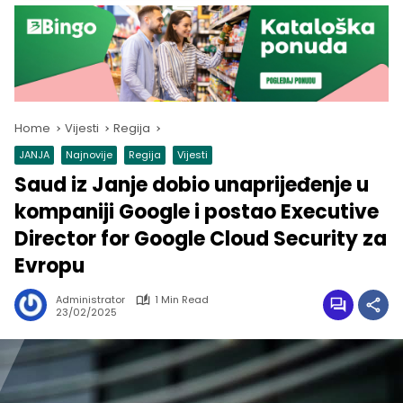
Home
Vijesti
Regija
JANJA
Najnovije
Regija
Vijesti
Saud iz Janje dobio unaprijeđenje u
kompaniji Google i postao Executive
Director for Google Cloud Security za
Evropu
Administrator
1 Min Read
23/02/2025