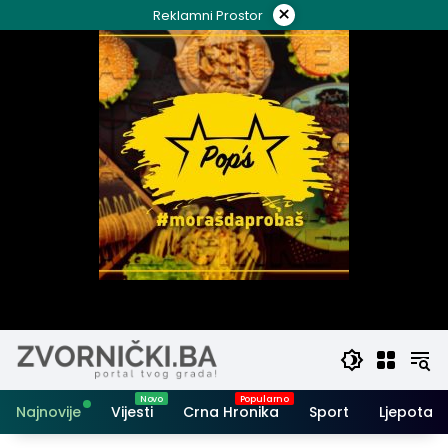
Skip
×
Reklamni Prostor
to
content
Najnovije
Vijesti
Crna Hronika
Sport
Ljepota i 