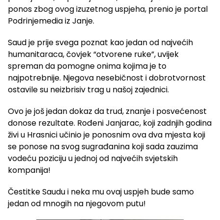
ponos zbog ovog izuzetnog uspjeha, prenio je portal
Podrinjemedia iz Janje.
Saud je prije svega poznat kao jedan od najvećih
humanitaraca, čovjek “otvorene ruke”, uvijek
spreman da pomogne onima kojima je to
najpotrebnije. Njegova nesebičnost i dobrotvornost
ostavile su neizbrisiv trag u našoj zajednici.
Ovo je još jedan dokaz da trud, znanje i posvećenost
donose rezultate. Rođeni Janjarac, koji zadnjih godina
živi u Hrasnici učinio je ponosnim ova dva mjesta koji
se ponose na svog sugrađanina koji sada zauzima
vodeću poziciju u jednoj od najvećih svjetskih
kompanija!
Čestitke Saudu i neka mu ovaj uspjeh bude samo
jedan od mnogih na njegovom putu!