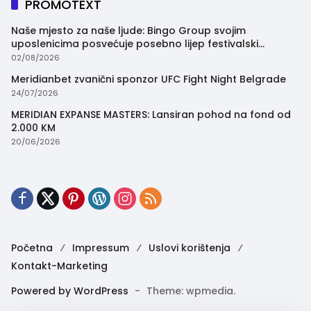
PROMOTEXT
Naše mjesto za naše ljude: Bingo Group svojim
uposlenicima posvećuje posebno lijep festivalski
trenutak
02/08/2026
Meridianbet zvanični sponzor UFC Fight Night Belgrade
24/07/2026
MERIDIAN EXPANSE MASTERS: Lansiran pohod na fond od
2.000 KM
20/06/2026
Početna
Impressum
Uslovi korištenja
Kontakt-Marketing
Powered by WordPress
-
Theme: wpmedia.