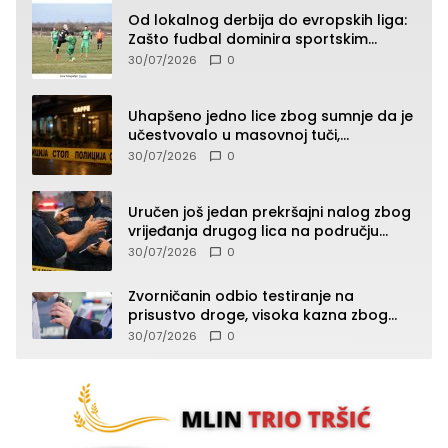
Od lokalnog derbija do evropskih liga:
Zašto fudbal dominira sportskim
klađenjem
30/07/2026
0
Uhapšeno jedno lice zbog sumnje da je
učestvovalo u masovnoj tuči,
maloljetnik zadobio povrede
30/07/2026
0
Uručen još jedan prekršajni nalog zbog
vrijeđanja drugog lica na području
Zvornika
30/07/2026
0
Zvorničanin odbio testiranje na
prisustvo droge, visoka kazna zbog
kršenja Zakona o osnovama
30/07/2026
0
bezbjednosti saobraćaja