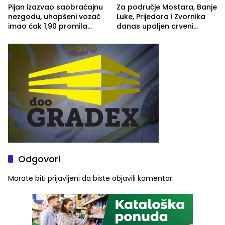
Pijan izazvao saobraćajnu
Za područje Mostara, Banje
nezgodu, uhapšeni vozač
Luke, Prijedora i Zvornika
imao čak 1,90 promila
danas upaljen crveni
alkohola u krvi
meteoalarm
Odgovori
Morate biti
prijavljeni
da biste objavili komentar.