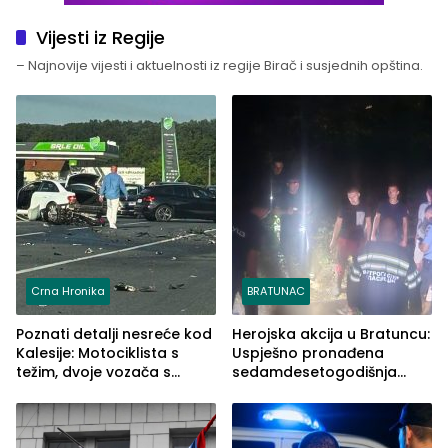
Vijesti iz Regije
– Najnovije vijesti i aktuelnosti iz regije Birač i susjednih opština.
Crna Hronika
BRATUNAC
Poznati detalji nesreće kod
Herojska akcija u Bratuncu:
Kalesije: Motociklista s
Uspješno pronađena
težim, dvoje vozača s
sedamdesetogodišnja
lakšim povredama
Ivanka Lazić, rodom iz
Kravice.