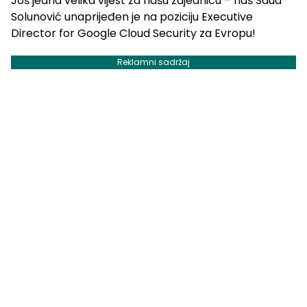
Još jedna velika vijest za našu zajednicu – naš Saud
Solunović unaprijeđen je na poziciju Executive
Director for Google Cloud Security za Evropu!
Reklamni sadržaj