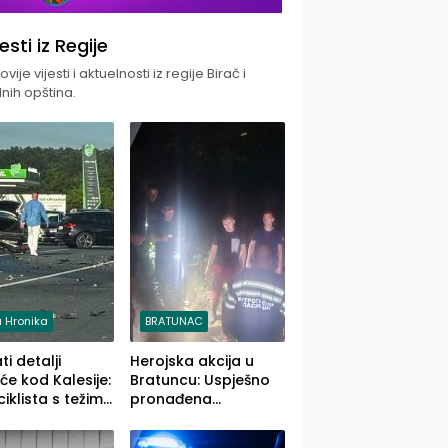
jesti iz Regije
vije vijesti i aktuelnosti iz regije Birač i
nih opština.
 Hronika
BRATUNAC
i detalji
Herojska akcija u
će kod Kalesije:
Bratuncu: Uspješno
iklista s težim,
pronađena
 vozača s
sedamdesetogodišnj
im povredama
a Ivanka Lazić,