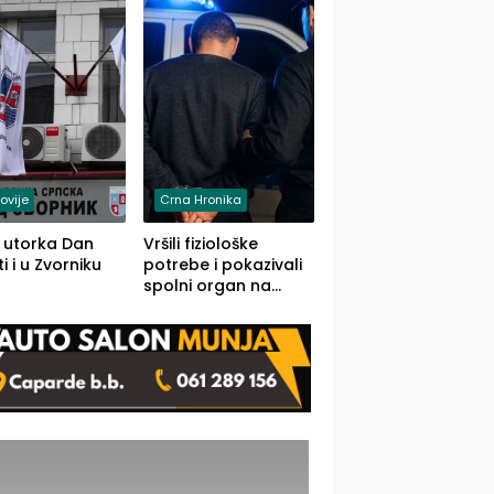
rodom iz Kravice.
ovije
Crna Hronika
 utorka Dan
Vršili fiziološke
i i u Zvorniku
potrebe i pokazivali
spolni organ na
javnom mjestu,
uslijedile kazne