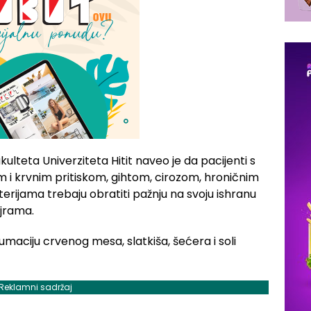
lteta Univerziteta Hitit naveo je da pacijenti s
 i krvnim pritiskom, gihtom, cirozom, hroničnim
rijama trebaju obratiti pažnju na svoju ishranu
jrama.
aciju crvenog mesa, slatkiša, šećera i soli
Reklamni sadržaj