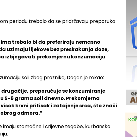
ovom periodu trebalo da se pridržavaju preporuka
tima trebalo bi da preferiraju nemasno
a uzimaju lijekove bez preskakanja doze,
eba izbjegavati prekomjernu konzumaciju
umaciju soli zbog praznika, Dogan je rekao:
i drugačije, preporučuje se konzumiranje
ku 5-6 grama soli dnevno. Prekomjerna
sok krvni pritisak i zatajenje srca, što znači
dobrog odmora.”
je imaju stomačne i crijevne tegobe, kurbansko
nja.