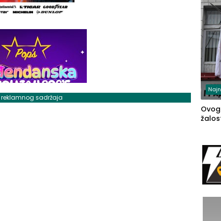
Najn
j reklamnog sadržaja
Ovog
žalost