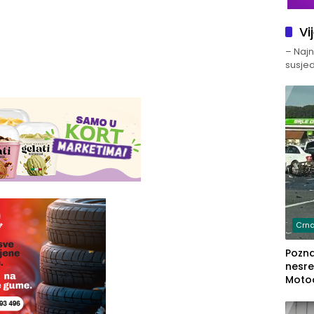
Vi
– Najno
susjed
Crna
Poznat
nesre
Motoc
dvoje
lakš