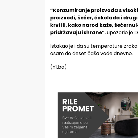
“Konzumiranje proizvoda s visok
proizvodi, šećer, čokolada i drug
krvi ili, kako narod kaže, šećernu
pridržavaju ishrane”
, upozorio je 
Istakao je i da su temperature zraka
osam do deset čaša vode dnevno.
(n1.ba)