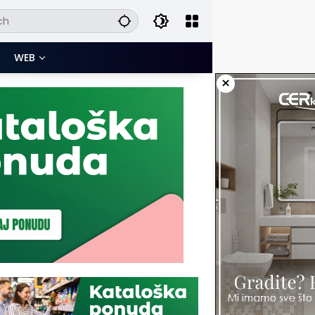
WEB
×