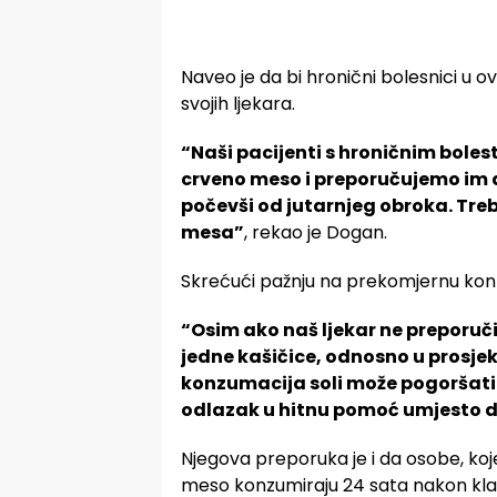
Naveo je da bi hronični bolesnici u 
svojih ljekara.
“Naši pacijenti s hroničnim boles
crveno meso i preporučujemo im d
počevši od jutarnjeg obroka. Tr
mesa”
, rekao je Dogan.
Skrećući pažnju na prekomjernu konz
“Osim ako naš ljekar ne preporuč
jedne kašičice, odnosno u prosje
konzumacija soli može pogoršati vi
odlazak u hitnu pomoć umjesto 
Njegova preporuka je i da osobe, ko
meso konzumiraju 24 sata nakon kla