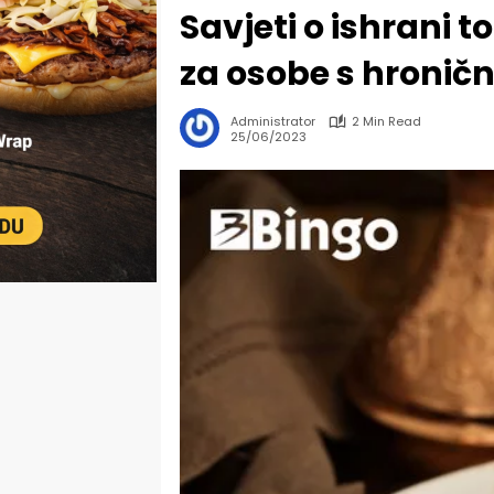
Savjeti o ishrani
za osobe s hronič
Administrator
2 Min Read
25/06/2023