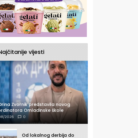
Najčitanije vijesti
Drina Zvornik predstavila novog
rdinatora Omladinske škole
08/2026
0
Od lokalnog derbija do