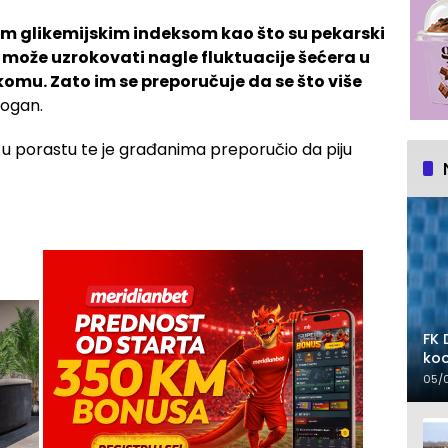
im glikemijskim indeksom kao što su pekarski
i može uzrokovati nagle fluktuacije šećera u
 komu. Zato im se preporučuje da se što više
Dogan.
 u porastu te je građanima preporučio da piju
FK 
koo
05/