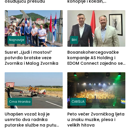
osuđujuću presudu
konoplje i kokain,
uhapšena jedna osoba
(FOTO)
Najnovije
BiH
Susret „Ljudi i mostovi“
Bosanskohercegovačke
potvrdio bratske veze
kompanije AS Holding i
Zvornika i Malog Zvornika
EDOM Connect zajedno se
šire na tržište Maroka
Crna Hronika
ČARŠIJA
Uhapšen vozač koji je
Peto večer Zvorničkog ljeta
usmrtio dva radnika
u znaku muzike, plesa i
putarske službe na putu
velikih hitova