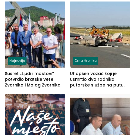
Najnovije
Crna Hronika
Susret „Ljudi i mostovi“
Uhapšen vozač koji je
potvrdio bratske veze
usmrtio dva radnika
Zvornika i Malog Zvornika
putarske službe na putu
od Loznice prema Šapcu
(FOTO)