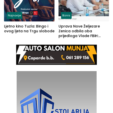
Najnovije
Biznis
Ljetno kino Tuzla: Bingo i
Uprava Nove Željezare
ovog ljeta na Trgu slobode
Zenica odbila oba
prijedloga Vlade FBiH:
Ustrajni da je stečaj jedino
rješenje