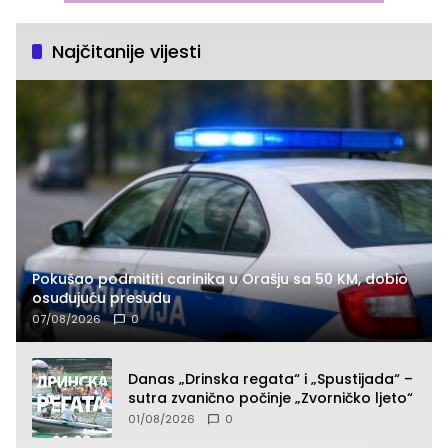
Najčitanije vijesti
Pokušao podmititi carinika u Orašju sa 50 KM, dobio
osuđujuću presudu
07/08/2026
0
Danas „Drinska regata“ i „Spustijada“ –
sutra zvanično počinje „Zvorničko ljeto“
01/08/2026
0