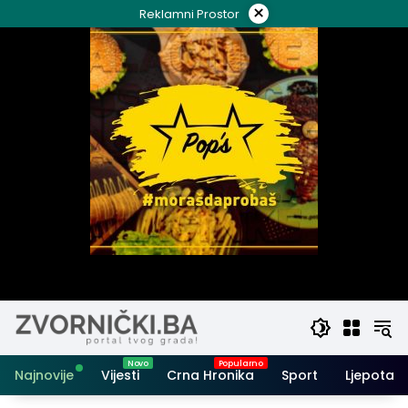
Skip
×
Reklamni Prostor
to
content
Najnovije
Vijesti
Crna Hronika
Sport
Ljepota i 