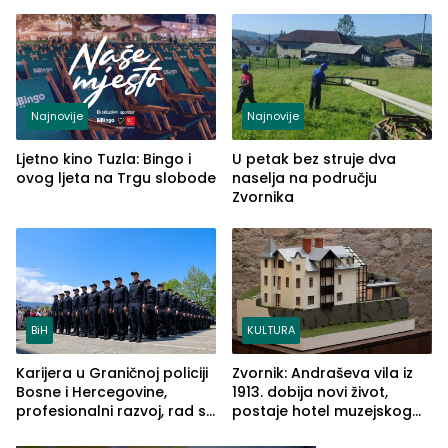
od Loznice prema Šapcu
(FOTO)
Najnovije
Najnovije
Ljetno kino Tuzla: Bingo i
U petak bez struje dva
ovog ljeta na Trgu slobode
naselja na području
Zvornika
BiH
KULTURA
Karijera u Graničnoj policiji
Zvornik: Andraševa vila iz
Bosne i Hercegovine,
1913. dobija novi život,
profesionalni razvoj, rad sa
postaje hotel muzejskog
savremenom opremom i
tipa