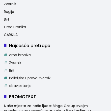
Zvornik
Regija
BiH
Crna Hronika
ČARŠIJA
Najčešće pretrage
crna hronika
Zvornik
BiH
Policijska uprava Zvornik
obavjestenje
PROMOTEXT
Naše mjesto za naše ljude: Bingo Group svojim
uposlenicima posvećuje posebno lijep festivalski