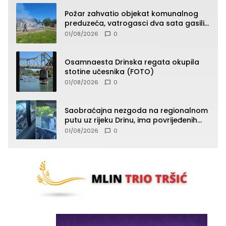
Požar zahvatio objekat komunalnog
preduzeća, vatrogasci dva sata gasili
vatru (FOTO)
01/08/2026
0
Osamnaesta Drinska regata okupila
stotine učesnika (FOTO)
01/08/2026
0
Saobraćajna nezgoda na regionalnom
putu uz rijeku Drinu, ima povrijeđenih
lica (FOTO)
01/08/2026
0