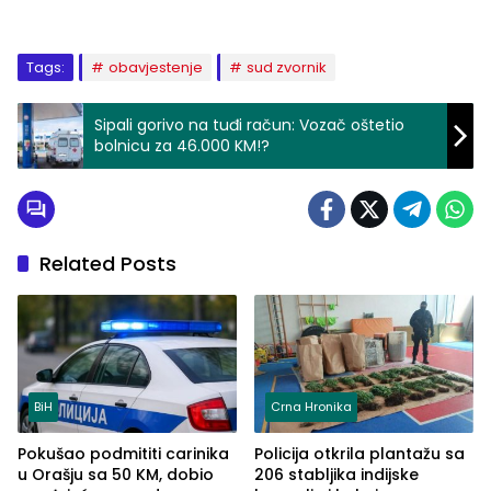
Tags:
obavjestenje
sud zvornik
Sipali gorivo na tuđi račun: Vozač oštetio
bolnicu za 46.000 KM!?
Related Posts
BiH
Crna Hronika
Pokušao podmititi carinika
Policija otkrila plantažu sa
u Orašju sa 50 KM, dobio
206 stabljika indijske