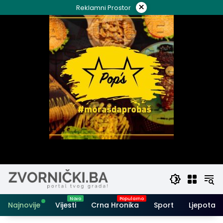
Skip
×
Reklamni Prostor
to
content
Najnovije
Vijesti
Crna Hronika
Sport
Ljepota i 