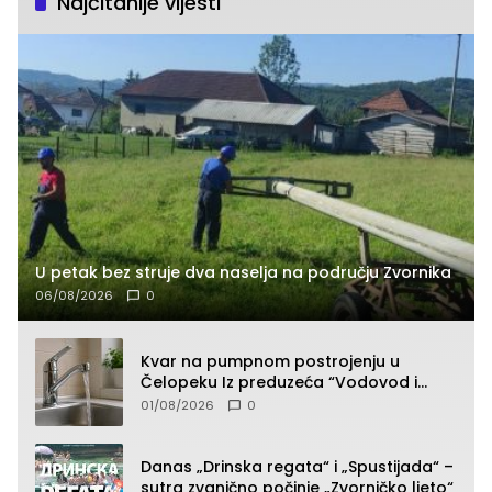
Najčitanije vijesti
U petak bez struje dva naselja na području Zvornika
06/08/2026
0
Kvar na pumpnom postrojenju u
Čelopeku Iz preduzeća “Vodovod i
komunalije”
01/08/2026
0
Danas „Drinska regata“ i „Spustijada“ –
sutra zvanično počinje „Zvorničko ljeto“