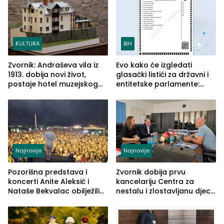
KULTURA
BiH
Zvornik: Andraševa vila iz
Evo kako će izgledati
1913. dobija novi život,
glasački listići za državni i
postaje hotel muzejskog
entitetske parlamente:
tipa
Najveće izmjene biće
vidljive na njima
Najnovije
Najnovije
Pozorišna predstava i
Zvornik dobija prvu
koncerti Anite Aleksić i
kancelariju Centra za
Nataše Bekvalac obilježili
nestalu i zlostavljanu djecu
četvrto veče Zvorničkog
u RS-u
ljeta (FOTO)