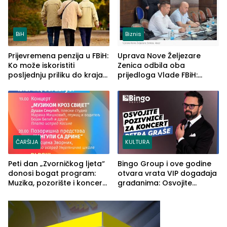
BiH
Biznis
Prijevremena penzija u FBiH:
Uprava Nove Željezare
Ko može iskoristiti
Zenica odbila oba
posljednju priliku do kraja
prijedloga Vlade FBiH:
2026. godine
Ustrajni da je stečaj jedino
rješenje
ČARŠIJA
KULTURA
Peti dan „Zvorničkog ljeta“
Bingo Group i ove godine
donosi bogat program:
otvara vrata VIP događaja
Muzika, pozorište i koncert
građanima: Osvojite
Stoje
ulaznice za koncert Petra
Graše