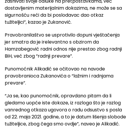
zasnivati svoje odluke na pretpostavkama, već
dostavljenim materijalnim dokazima, ne može se sa
sigurnošću reći da bi poslodavac dao otkaz
tužiteljici”, kazao je Zukanović.
Pravobranilaštvo se usprotivilo dopuni vještačenja
jer smatra da je irelevantno s obzirom da
Hamzabegović radni odnos nije prestao zbog radnji
BiH, već zbog “radnji prevare”.
Punomoćnik Alikadić se očitovao na navode
pravobranioca Zukanovića o “lažnim i radnjama
prevare”.
“Ja se, kao punomoćnik, opravdano pitam da li
gledamo uopće iste dokaze, iz razloga što je razlog
vanrednog otkaza ugovora o radu odsustvo s posla
od 22. maja 2021. godine, a to je datum lišenja slobode
tužiteljice, zbog čega smo ovdje”, naveo je Alikadić.