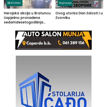
BRATUNAC
Najnovije
Herojska akcija u Bratuncu:
Ovog utorka Dan žalosti i u
Uspješno pronađena
Zvorniku
sedamdesetogodišnja
Ivanka Lazić, rodom iz
Kravice.