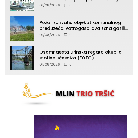
01/08/2026
0
Požar zahvatio objekat komunalnog
preduzeća, vatrogasci dva sata gasili
vatru (FOTO)
01/08/2026
0
Osamnaesta Drinska regata okupila
stotine učesnika (FOTO)
01/08/2026
0