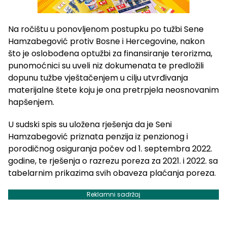
Na ročištu u ponovljenom postupku po tužbi Sene
Hamzabegović protiv Bosne i Hercegovine, nakon
što je oslobođena optužbi za finansiranje terorizma,
punomoćnici su uveli niz dokumenata te predložili
dopunu tužbe vještačenjem u cilju utvrđivanja
materijalne štete koju je ona pretrpjela neosnovanim
hapšenjem.
U sudski spis su uložena rješenja da je Seni
Hamzabegović priznata penzija iz penzionog i
porodičnog osiguranja počev od 1. septembra 2022.
godine, te rješenja o razrezu poreza za 2021. i 2022. sa
tabelarnim prikazima svih obaveza plaćanja poreza.
Reklamni sadržaj