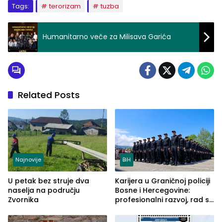
Tags:
terorizam
tuzba
Humanitarno veče za Milisava Garića
Related Posts
Najnovije
BiH
U petak bez struje dva
Karijera u Graničnoj policiji
naselja na području
Bosne i Hercegovine:
Zvornika
profesionalni razvoj, rad sa
savremenom opremom i
služba građanima