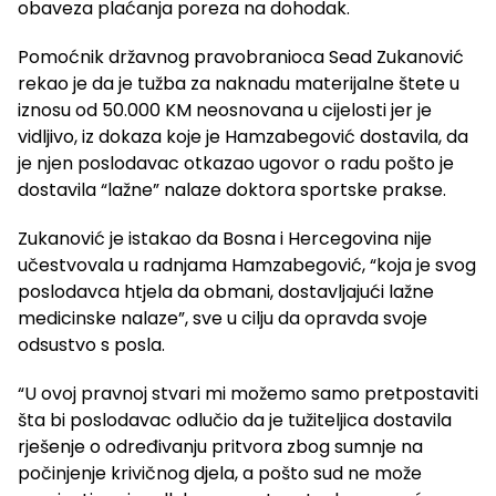
obaveza plaćanja poreza na dohodak.
Pomoćnik državnog pravobranioca Sead Zukanović
rekao je da je tužba za naknadu materijalne štete u
iznosu od 50.000 KM neosnovana u cijelosti jer je
vidljivo, iz dokaza koje je Hamzabegović dostavila, da
je njen poslodavac otkazao ugovor o radu pošto je
dostavila “lažne” nalaze doktora sportske prakse.
Zukanović je istakao da Bosna i Hercegovina nije
učestvovala u radnjama Hamzabegović, “koja je svog
poslodavca htjela da obmani, dostavljajući lažne
medicinske nalaze”, sve u cilju da opravda svoje
odsustvo s posla.
“U ovoj pravnoj stvari mi možemo samo pretpostaviti
šta bi poslodavac odlučio da je tužiteljica dostavila
rješenje o određivanju pritvora zbog sumnje na
počinjenje krivičnog djela, a pošto sud ne može