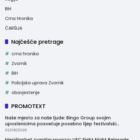
BiH
Crna Hronika
ČARŠIJA
Najčešće pretrage
crna hronika
Zvornik
BiH
Policijska uprava Zvornik
obavjestenje
PROMOTEXT
Naše mjesto za naše ljude: Bingo Group svojim
uposlenicima posvećuje posebno lijep festivalski
trenutak
02/08/2026
Meridianbet zvanični sponzor UFC Fight Night Belgrade