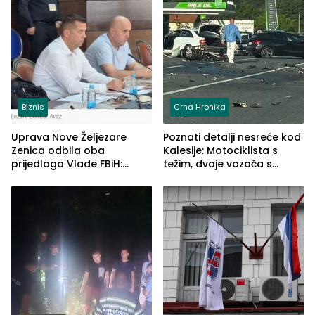
Biznis
Crna Hronika
Uprava Nove Željezare
Poznati detalji nesreće kod
Zenica odbila oba
Kalesije: Motociklista s
prijedloga Vlade FBiH:
težim, dvoje vozača s
Ustrajni da je stečaj jedino
lakšim povredama
rješenje