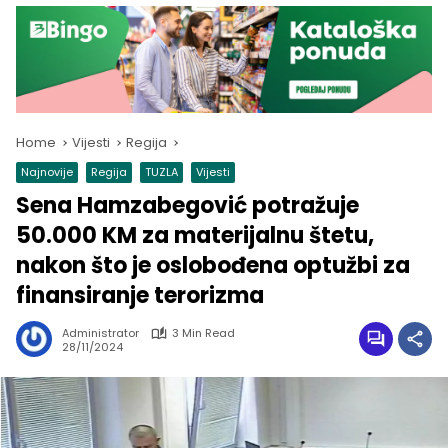
Home
Vijesti
Regija
Najnovije
Regija
TUZLA
Vijesti
Sena Hamzabegović potražuje
50.000 KM za materijalnu štetu,
nakon što je oslobođena optužbi za
finansiranje terorizma
Administrator
3 Min Read
28/11/2024