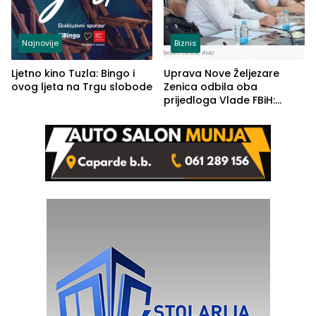
Najnovije
Biznis
Ljetno kino Tuzla: Bingo i
Uprava Nove Željezare
ovog ljeta na Trgu slobode
Zenica odbila oba
prijedloga Vlade FBiH:
Ustrajni da je stečaj jedino
rješenje