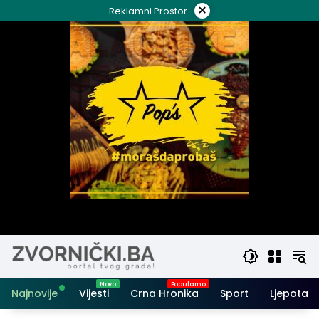
Skip
×
Reklamni Prostor
to
content
Najnovije
Vijesti
Crna Hronika
Sport
Ljepota i 