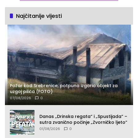
Najčitanije vijesti
Požar kod Srebrenice, potpuno izgorio objekt za
uzgoj pilića (FOTO)
07/08/2026
0
Danas „Drinska regata“ i „Spustijada“ –
sutra zvanično počinje „Zvorničko ljeto“
01/08/2026
0