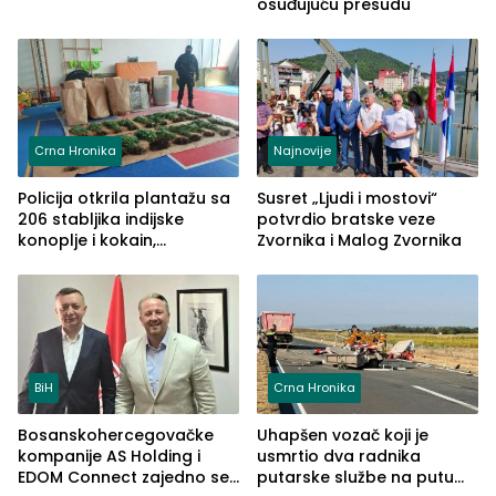
osuđujuću presudu
Crna Hronika
Najnovije
Policija otkrila plantažu sa
Susret „Ljudi i mostovi“
206 stabljika indijske
potvrdio bratske veze
konoplje i kokain,
Zvornika i Malog Zvornika
uhapšena jedna osoba
(FOTO)
BiH
Crna Hronika
Bosanskohercegovačke
Uhapšen vozač koji je
kompanije AS Holding i
usmrtio dva radnika
EDOM Connect zajedno se
putarske službe na putu