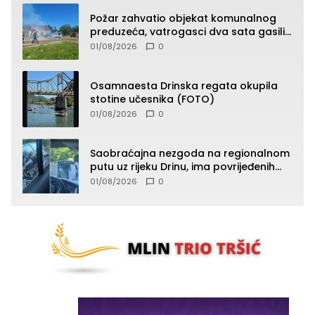
Požar zahvatio objekat komunalnog
preduzeća, vatrogasci dva sata gasili
vatru (FOTO)
01/08/2026
0
Osamnaesta Drinska regata okupila
stotine učesnika (FOTO)
01/08/2026
0
Saobraćajna nezgoda na regionalnom
putu uz rijeku Drinu, ima povrijeđenih
lica (FOTO)
01/08/2026
0