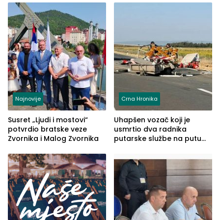
Najnovije
Crna Hronika
Susret „Ljudi i mostovi“
Uhapšen vozač koji je
potvrdio bratske veze
usmrtio dva radnika
Zvornika i Malog Zvornika
putarske službe na putu
od Loznice prema Šapcu
(FOTO)