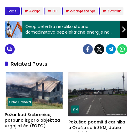
Tags:
Akcija
BiH
obavjestenje
Zvornik
Ovog četvrtka nekoliko stotina
domaćinstava bez električne energije na
području Branjeva
Related Posts
Crna Hronika
BiH
Požar kod Srebrenice,
potpuno izgorio objekt za
Pokušao podmititi carinika
uzgoj pilića (FOTO)
u Orašju sa 50 KM, dobio