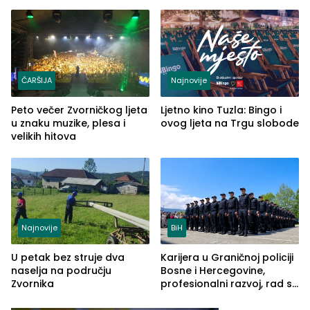
šire na tržište Maroka
od Loznice prema Šapcu
(FOTO)
ČARŠIJA
Najnovije
Peto večer Zvorničkog ljeta
Ljetno kino Tuzla: Bingo i
u znaku muzike, plesa i
ovog ljeta na Trgu slobode
velikih hitova
Najnovije
BiH
U petak bez struje dva
Karijera u Graničnoj policiji
naselja na području
Bosne i Hercegovine,
Zvornika
profesionalni razvoj, rad sa
savremenom opremom i