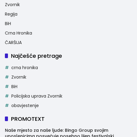
Zvornik
Regija
BiH
Crna Hronika
ČARŠIJA
Najčešće pretrage
crna hronika
Zvornik
BiH
Policijska uprava Zvornik
obavjestenje
PROMOTEXT
Naše mjesto za naše ljude: Bingo Group svojim
uposlenicima posvećuje posebno lijep festivalski