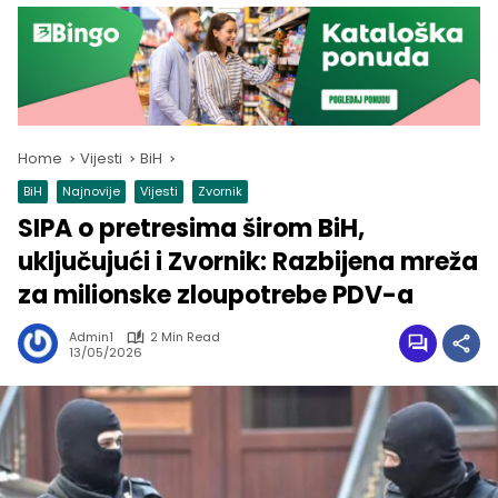
Home
Vijesti
BiH
BiH
Najnovije
Vijesti
Zvornik
SIPA o pretresima širom BiH,
uključujući i Zvornik: Razbijena mreža
za milionske zloupotrebe PDV-a
Admin1
2 Min Read
13/05/2026