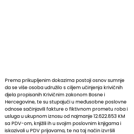
Prema prikupljenim dokazima postoji osnov sumnje
da se više osoba udružilo s ciljem učinjenja krivičnih
djela propisanih Krivičnim zakonom Bosne i
Hercegovine, te su stupajući u međusobne poslovne
odnose sačinjavili fakture o fiktivnom prometu roba i
usluga u ukupnom iznosu od najmanje 12.622.853 KM
sa PDV-om, knjižili ih u svojim poslovnim knjigama i
iskazivali u PDV prijavama, te na taj način izvršili