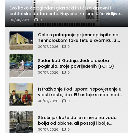
Evo kako će izgledati glasački listići za državni i
entitetske parlamente: Najveće izmjene biće vidljive
na njima
06/08/2026
0
Onlajn polaganje prijemnog ispita na
Tehnološkom fakultetu u Zvorniku, 3.
septembra u 9.00 časova
30/07/2026
0
Sudar kod Kladnja: Jedna osoba
poginula, troje povrijeđenih (FOTO)
30/07/2026
0
Istraživanje Pod lupom: Nepovjerenje u
vlasti raste, dok EU ostaje simbol nade
građana
30/07/2026
0
Stručnjak kaže da je mineralna voda
bolja od obične, ali postoji i bolje
rješenje
30/07/2026
0