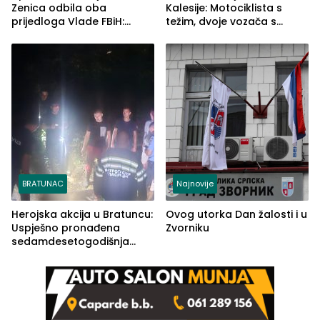
Zenica odbila oba
Kalesije: Motociklista s
prijedloga Vlade FBiH:
težim, dvoje vozača s
Ustrajni da je stečaj jedino
lakšim povredama
rješenje
BRATUNAC
Najnovije
Herojska akcija u Bratuncu:
Ovog utorka Dan žalosti i u
Uspješno pronađena
Zvorniku
sedamdesetogodišnja
Ivanka Lazić, rodom iz
Kravice.