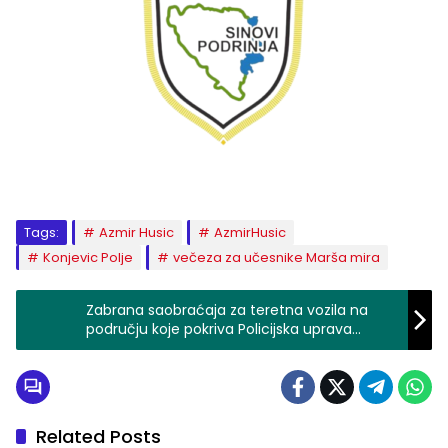
Tags:
Azmir Husic
AzmirHusic
Konjevic Polje
večeza za učesnike Marša mira
Zabrana saobraćaja za teretna vozila na
području koje pokriva Policijska uprava
Zvornik sve do 12.jula
Related Posts