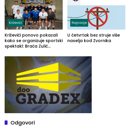
Križevići
Najnovije
Križevići ponovo pokazali
U četvrtak bez struje više
kako se organizuje sportski
naselja kod Zvornika
spektakl: Braća Zulić
osvojila Križevići kup 2026
Odgovori