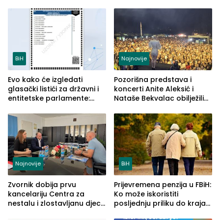
BiH
Najnovije
Evo kako će izgledati
Pozorišna predstava i
glasački listići za državni i
koncerti Anite Aleksić i
entitetske parlamente:
Nataše Bekvalac obilježili
Najveće izmjene biće
četvrto veče Zvorničkog
vidljive na njima
ljeta (FOTO)
Najnovije
BiH
Zvornik dobija prvu
Prijevremena penzija u FBiH:
kancelariju Centra za
Ko može iskoristiti
nestalu i zlostavljanu djecu
posljednju priliku do kraja
u RS-u
2026. godine