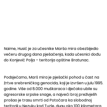
Naime, Husić je za učesnike Marša mira obezbijedio
večeru drugog dana pješačenja, kada učesnici dođu
do Konjević Polja – teritorija opštine Bratunac.
Podsjećamo, Marš mira je pješački pohod u čast na
žrtve srebreničkog genocida, koji je izvršen u julu 1995.
godine. Više od 8.000 muškaraca i dječaka ubile su
agresorske srpske snage, a najveći broj preživjelih
prošao je trasu smrti od Potočara ka slobodnoj
teritoriji u Nezuku kod Tuzle, dugu oko 100 kilometara.