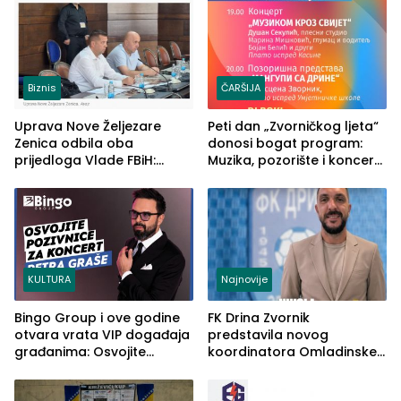
Biznis
ČARŠIJA
Uprava Nove Željezare
Peti dan „Zvorničkog ljeta“
Zenica odbila oba
donosi bogat program:
prijedloga Vlade FBiH:
Muzika, pozorište i koncert
Ustrajni da je stečaj jedino
Stoje
rješenje
KULTURA
Najnovije
Bingo Group i ove godine
FK Drina Zvornik
otvara vrata VIP događaja
predstavila novog
građanima: Osvojite
koordinatora Omladinske
ulaznice za koncert Petra
škole
Graše