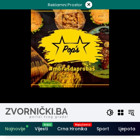
Skip
×
Reklamni Prostor
to
content
Najnovije
Vijesti
Crna Hronika
Sport
Ljepota i 