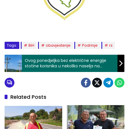
Tags:
BiH
obavjestenje
Podrinje
rs
Ovog ponedjeljka bez električne energije
stotine korisnika u nekoliko naselja na
području Zvornika
Related Posts