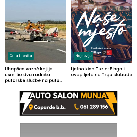
Crna Hronika
Najnovije
Uhapšen vozač koji je
Ljetno kino Tuzla: Bingo i
usmrtio dva radnika
ovog ljeta na Trgu slobode
putarske službe na putu
od Loznice prema Šapcu
(FOTO)