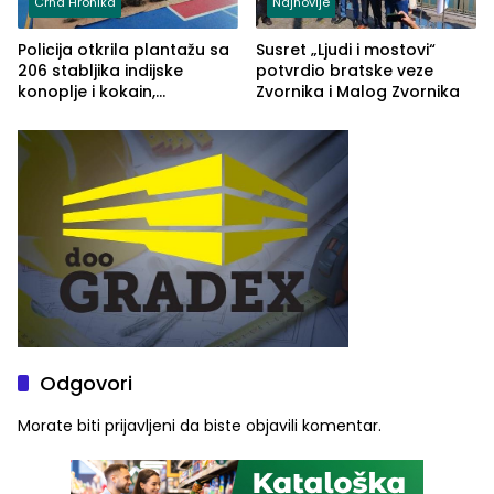
Crna Hronika
Najnovije
Policija otkrila plantažu sa
Susret „Ljudi i mostovi“
206 stabljika indijske
potvrdio bratske veze
konoplje i kokain,
Zvornika i Malog Zvornika
uhapšena jedna osoba
(FOTO)
Odgovori
Morate biti
prijavljeni
da biste objavili komentar.