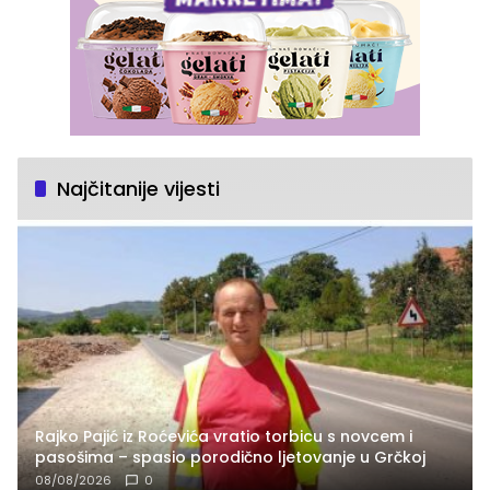
Najčitanije vijesti
Rajko Pajić iz Roćevića vratio torbicu s novcem i
pasošima – spasio porodično ljetovanje u Grčkoj
08/08/2026
0