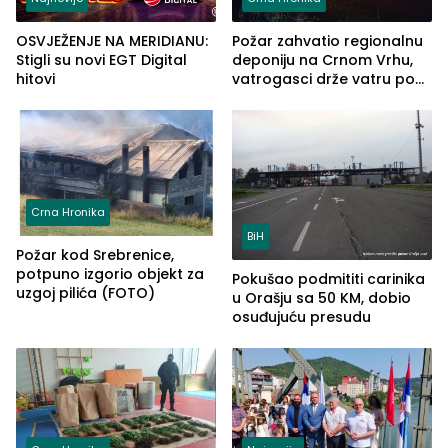
OSVJEŽENJE NA MERIDIANU:
Požar zahvatio regionalnu
Stigli su novi EGT Digital
deponiju na Crnom Vrhu,
hitovi
vatrogasci drže vatru pod
kontrolom (FOTO)
Crna Hronika
BiH
Požar kod Srebrenice,
potpuno izgorio objekt za
Pokušao podmititi carinika
uzgoj pilića (FOTO)
u Orašju sa 50 KM, dobio
osuđujuću presudu