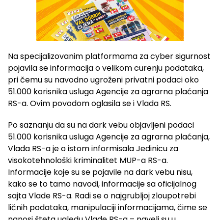
Na specijalizovanim platformama za cyber sigurnost
pojavila se informacija o velikom curenju podataka,
pri čemu su navodno ugroženi privatni podaci oko
51.000 korisnika usluga Agencije za agrarna plaćanja
RS-a. Ovim povodom oglasila se i Vlada RS.
Po saznanju da su na dark vebu objavljeni podaci
51.000 korisnika usluga Agencije za agrarna plaćanja,
Vlada RS-a je o istom informisala Jedinicu za
visokotehnološki kriminalitet MUP-a RS-a.
Informacije koje su se pojavile na dark vebu nisu,
kako se to tamo navodi, informacije sa oficijalnog
sajta Vlade RS-a. Radi se o najgrubljoj zloupotrebi
ličnih podataka, manipulaciji informacijama, čime se
nanosi šteta ugledu Vlade RS-a – naveli su u