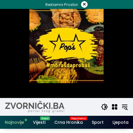
Skip
×
Reklamni Prostor
to
content
Najnovije
Vijesti
Crna Hronika
Sport
Ljepota i 