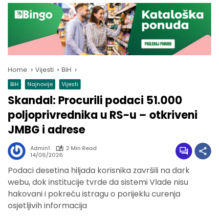
Home
Vijesti
BiH
BiH
Najnovije
Vijesti
Skandal: Procurili podaci 51.000
poljoprivrednika u RS-u – otkriveni
JMBG i adrese
Admin1
2 Min Read
14/06/2026
Podaci desetina hiljada korisnika završili na dark
webu, dok institucije tvrde da sistemi Vlade nisu
hakovani i pokreću istragu o porijeklu curenja
osjetljivih informacija