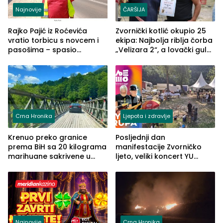
Najnovije
ČARŠIJA
Rajko Pajić iz Roćevića
Zvornički kotlić okupio 25
vratio torbicu s novcem i
ekipa: Najbolja riblja čorba
pasošima – spasio
„Velizara 2“, a lovački gulaš
porodično ljetovanje u
„Red i Zaprska“ (FOTO)
Grčkoj
Crna Hronika
Ljepota i zdravlje
Krenuo preko granice
Posljednji dan
prema BiH sa 20 kilograma
manifestacije Zvorničko
marihuane sakrivene u
ljeto, veliki koncert YU
automobilu
grupe zatvara program
ove godine
Najnovije
Crna Hronika