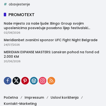
obavjestenje
PROMOTEXT
Naše mjesto za naše ljude: Bingo Group svojim
uposlenicima posvećuje posebno lijep festivalski
trenutak
02/08/2026
Meridianbet zvanični sponzor UFC Fight Night Belgrade
24/07/2026
MERIDIAN EXPANSE MASTERS: Lansiran pohod na fond od
2.000 KM
20/06/2026
Početna
Impressum
Uslovi korištenja
Kontakt-Marketing