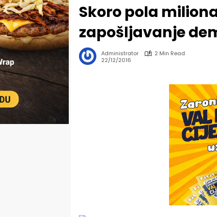
Skoro pola milion
zapošljavanje de
Administrator
2 Min Read
22/12/2016