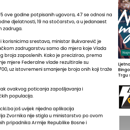
95 ove godine potpisanih ugovora, 47 se odnosi na
vodne djelatnosti, 19 na stočarstvo, a u jedanaest
ih zadruga.
 korisnicima srestava, ministar Bukvarević je
račkom zadrugarstvu samo dio mjera koje Vlada
Najn
 broja zaposlenih. Kako je precizirao, prema
e mjere Federalne vlade rezultirale su
Ljetno
0, uz istovremeni smanjenje broja onih koji traže
Bingo
Trgu
vak ovakvog poticanja zapošljavanja i
kih populacija.
i.ba još uvijek nijedna aplikacija
ija Zvornika nije stigla u ministarstvo po ovom
h pripadnika Armije Republike Bosne i