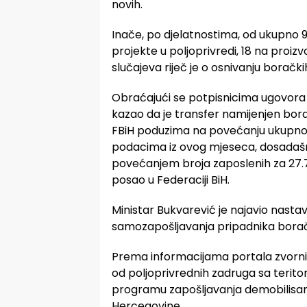
novih.
Inače, po djelatnostima, od ukupno 
projekte u poljoprivredi, 18 na proiz
slučajeva riječ je o osnivanju boračk
Obraćajući se potpisnicima ugovora i
kazao da je transfer namijenjen bo
FBiH poduzima na povećanju ukupnog
podacima iz ovog mjeseca, dosadašnj
povećanjem broja zaposlenih za 27.70
posao u Federaciji BiH.
Ministar Bukvarević je najavio nasta
samozapošljavanja pripadnika borač
Prema informacijama portala zvornick
od poljoprivrednih zadruga sa teritor
programu zapošljavanja demobilisani
Hercegovine.