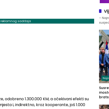
Vi
– Najno
j reklamnog sadržaja
susjed
Najn
Susret
mosto
brats
aze, odobreno 1.300.000 KM, a očekivani efekti su
Zvorn
jesta i, indirektno, kroz kooperante, još 1.000
Zvorn