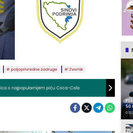
poljoprivredne zadruge
Zvornik
nica o najpopularnijem piću Coca-Cola
Pok
50 
07/