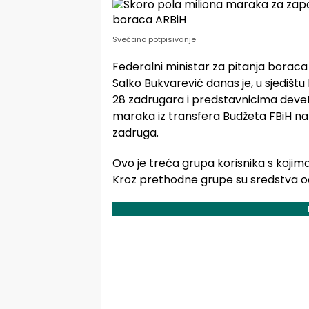
Svečano potpisivanje
Federalni ministar za pitanja borac
Salko Bukvarević danas je, u sjedišt
28 zadrugara i predstavnicima devet
maraka iz transfera Budžeta FBiH n
zadruga.
Ovo je treća grupa korisnika s kojim
Kroz prethodne grupe su sredstva o