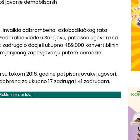
a i invalida odbrambeno-oslobodilačkog rata
u Federalne vlade u Sarajevu, potpisao ugovore sa
 zadruga o dodjeli ukupno 489.000 konvertibilnih
amijenjenog zapošljavanju putem boračkih
a su tokom 2016. godine potpisani ovakvi ugovori.
dobrena za ukupno 17 zadruga i 41 zadrugara.
Reklamni sadržaj