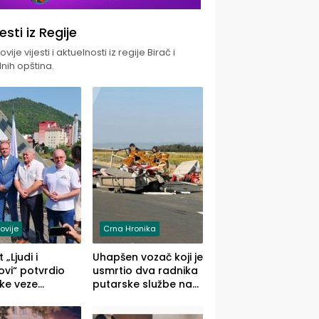
jesti iz Regije
vije vijesti i aktuelnosti iz regije Birač i
nih opština.
ovije
Crna Hronika
 „Ljudi i
Uhapšen vozač koji je
vi“ potvrdio
usmrtio dva radnika
ke veze
putarske službe na
ika i Malog
putu od Loznice
ika
prema Šapcu