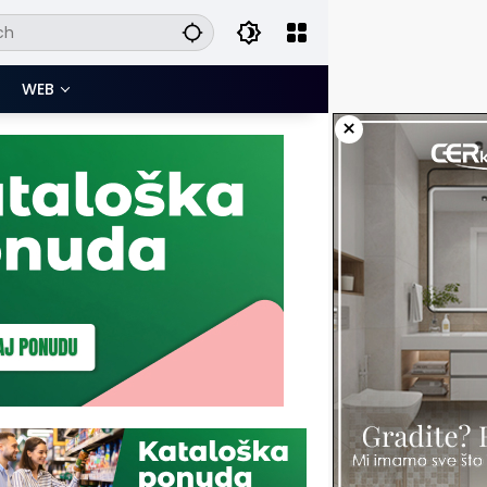
WEB
×