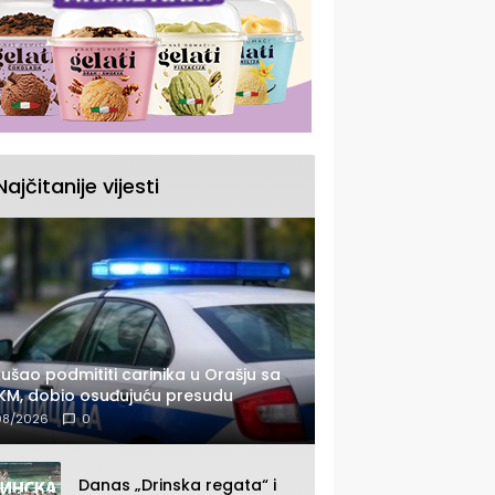
Najčitanije vijesti
ušao podmititi carinika u Orašju sa
KM, dobio osuđujuću presudu
08/2026
0
Danas „Drinska regata“ i