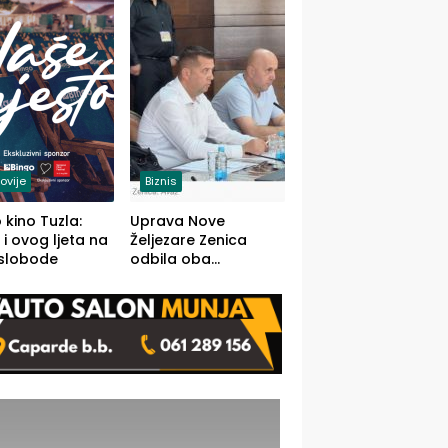
(FOTO)
ovije
Biznis
 kino Tuzla:
Uprava Nove
 i ovog ljeta na
Željezare Zenica
 slobode
odbila oba
prijedloga Vlade
FBiH: Ustrajni da je
stečaj jedino rješenje