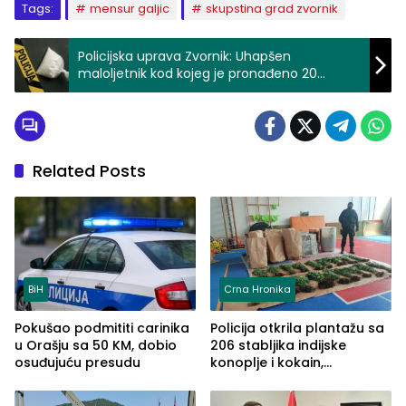
Tags:
mensur galjic
skupstina grad zvornik
Policijska uprava Zvornik: Uhapšen
maloljetnik kod kojeg je pronađeno 20
grama kokaina
Related Posts
BiH
Crna Hronika
Pokušao podmititi carinika
Policija otkrila plantažu sa
u Orašju sa 50 KM, dobio
206 stabljika indijske
osuđujuću presudu
konoplje i kokain,
uhapšena jedna osoba
(FOTO)