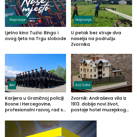
Najnovije
Najnovije
Ljetno kino Tuzla: Bingo i
U petak bez struje dva
ovog ljeta na Trgu slobode
naselja na području
Zvornika
BiH
KULTURA
Karijera u Graničnoj policiji
Zvornik: Andraševa vila iz
Bosne i Hercegovine,
1913. dobija novi život,
profesionalni razvoj, rad sa
postaje hotel muzejskog
savremenom opremom i
tipa
služba građanima