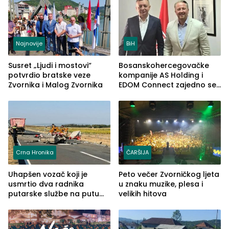
Najnovije
BiH
Susret „Ljudi i mostovi“
Bosanskohercegovačke
potvrdio bratske veze
kompanije AS Holding i
Zvornika i Malog Zvornika
EDOM Connect zajedno se
šire na tržište Maroka
Crna Hronika
ČARŠIJA
Uhapšen vozač koji je
Peto večer Zvorničkog ljeta
usmrtio dva radnika
u znaku muzike, plesa i
putarske službe na putu
velikih hitova
od Loznice prema Šapcu
(FOTO)