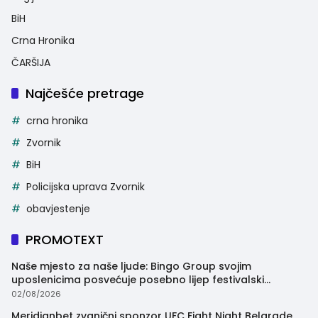
BiH
Crna Hronika
ČARŠIJA
Najčešće pretrage
crna hronika
Zvornik
BiH
Policijska uprava Zvornik
obavjestenje
PROMOTEXT
Naše mjesto za naše ljude: Bingo Group svojim
uposlenicima posvećuje posebno lijep festivalski
trenutak
02/08/2026
Meridianbet zvanični sponzor UFC Fight Night Belgrade