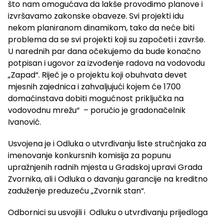
što nam omogućava da lakše provodimo planove i
izvršavamo zakonske obaveze. Svi projekti idu
nekom planiranom dinamikom, tako da neće biti
problema da se svi projekti koji su započeti i završe.
U narednih par dana očekujemo da bude konačno
potpisan i ugovor za izvođenje radova na vodovodu
„Zapad“. Riječ je o projektu koji obuhvata devet
mjesnih zajednica i zahvaljujući kojem će 1700
domaćinstava dobiti mogućnost priključka na
vodovodnu mrežu“ – poručio je gradonačelnik
Ivanović.
Usvojena je i Odluka o utvrđivanju liste stručnjaka za
imenovanje konkursnih komisija za popunu
upražnjenih radnih mjesta u Gradskoj upravi Grada
Zvornika, ali i Odluka o davanju garancije na kreditno
zaduženje preduzeću „Zvornik stan“.
Odbornici su usvojili i Odluku o utvrđivanju prijedloga