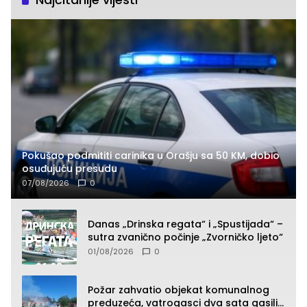
Pokušao podmititi carinika u Orašju sa 50 KM, dobio
osuđujuću presudu
07/08/2026
0
Danas „Drinska regata“ i „Spustijada“ –
sutra zvanično počinje „Zvorničko ljeto“
01/08/2026
0
Požar zahvatio objekat komunalnog
preduzeća, vatrogasci dva sata gasili