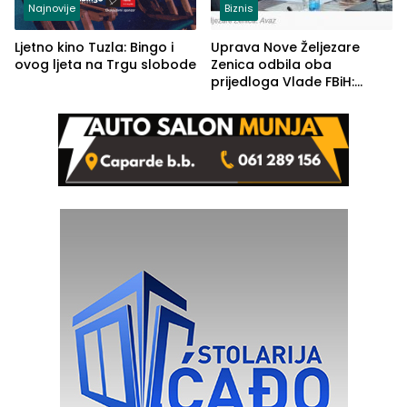
Najnovije
Biznis
Ljetno kino Tuzla: Bingo i
Uprava Nove Željezare
ovog ljeta na Trgu slobode
Zenica odbila oba
prijedloga Vlade FBiH:
Ustrajni da je stečaj jedino
rješenje