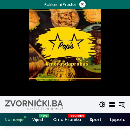
Skip
×
Reklamni Prostor
to
content
Najnovije
Vijesti
Crna Hronika
Sport
Ljepota i 