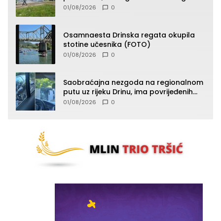
vatru (FOTO)
01/08/2026
0
Osamnaesta Drinska regata okupila
stotine učesnika (FOTO)
01/08/2026
0
Saobraćajna nezgoda na regionalnom
putu uz rijeku Drinu, ima povrijeđenih
lica (FOTO)
01/08/2026
0