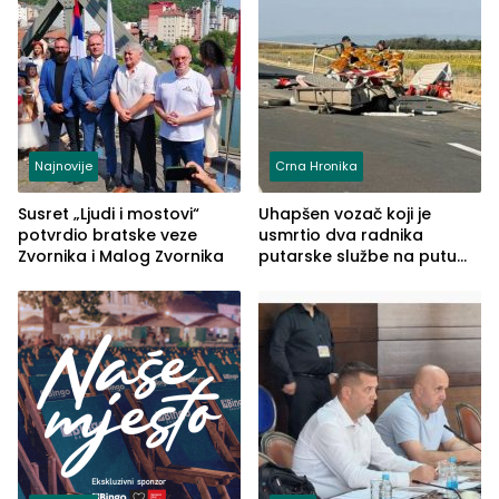
Najnovije
Crna Hronika
Susret „Ljudi i mostovi“
Uhapšen vozač koji je
potvrdio bratske veze
usmrtio dva radnika
Zvornika i Malog Zvornika
putarske službe na putu
od Loznice prema Šapcu
(FOTO)