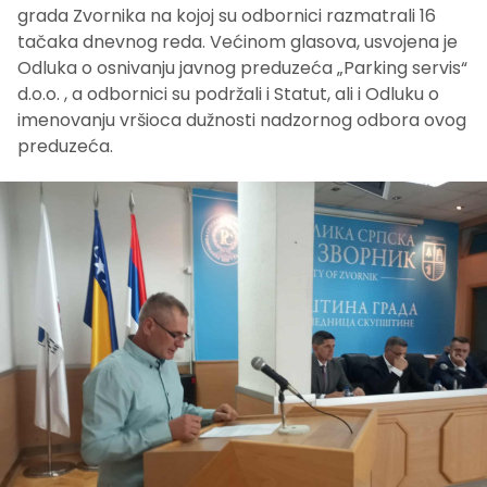
grada Zvornika na kojoj su odbornici razmatrali 16
tačaka dnevnog reda. Većinom glasova, usvojena je
Odluka o osnivanju javnog preduzeća „Parking servis“
d.o.o. , a odbornici su podržali i Statut, ali i Odluku o
imenovanju vršioca dužnosti nadzornog odbora ovog
preduzeća.