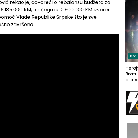
vić rekao je, govoreći o rebalansu budžeta za
steča
 6.185.000 KM, od čega su 2.500.000 KM izvorni
i pomoć Vlade Republike Srpske što je sve
ešno završena.
BRA
Heroj
Bratu
pron
seda
a Iva
rodom