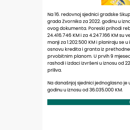
Na 16. redovnoj sjednici gradske Sku
grada Zvornika za 2022. godinu u izn
ovog dokumenta. Poreski prihodi reb
24.416.746 KM i za 4.247.166 KM su v
manji za 1.202.500 KM i planiraju se u
osnovu kredita i granta iz prethodne 
prvobitnim planom. U prvih 9 mjeseci
rashodi i izdaci izvršeni u iznosu od 
priliva.
Na današnjoj sjednici jednoglasno je
godinu u iznosu od 36.035.000 KM.