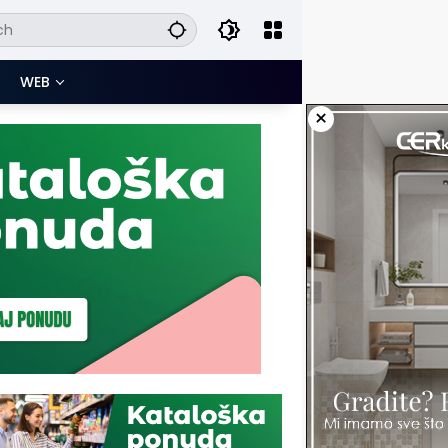
WEB
×