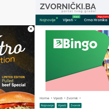
Skip
to
content
Najnovije
Vijesti
Crna Hronika
×
Home
Vijesti
Zvornik
Najnovije
Vijesti
Zvornik