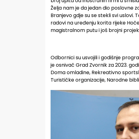
broj upita od inostranih firmi u smisl
Želja nam je da jedan dio poslovne 
Branjevo gdje su se stekli svi uslovi
radovi na uređenju korita rijeke Hoč
magistralnom putu i još brojni projekt
Odbornici su usvojili i godišnje progr
je osnivač Grad Zvornik za 2023. godi
Doma omladine, Rekreativno sportsko
Turističke organizacije, Narodne bibli