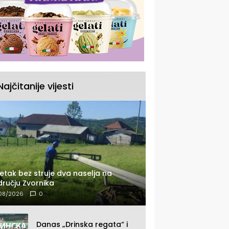
Najčitanije vijesti
etak bez struje dva naselja na
ručju Zvornika
08/2026
0
Danas „Drinska regata“ i