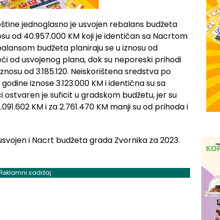
pštine jednoglasno je usvojen rebalans budžeta
osu od 40.957.000 KM koji je identičan sa Nacrtom
alansom budžeta planiraju se u iznosu od
eći od usvojenog plana, dok su neporeski prihodi
 iznosu od 3.185.120. Neiskorištena sredstva po
godine iznose 3.123.000 KM i identična su sa
 ostvaren je suficit u gradskom budžetu, jer su
22.091.602 KM i za 2.761.470 KM manji su od prihoda i
 usvojen i Nacrt budžeta grada Zvornika za 2023.
Reklamni sadržaj