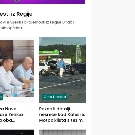
jesti iz Regije
vije vijesti i aktuelnosti iz regije Birač i
nih opština.
is
Crna Hronika
va Nove
Poznati detalji
zare Zenica
nesreće kod Kalesije:
a oba
Motociklista s težim,
dloga Vlade
dvoje vozača s
Ustrajni da je
lakšim povredama