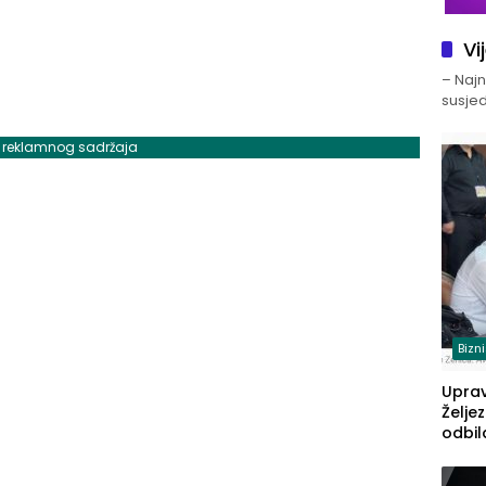
Vi
– Najno
susjed
j reklamnog sadržaja
Bizn
Upra
Želje
odbil
prije
FBiH: 