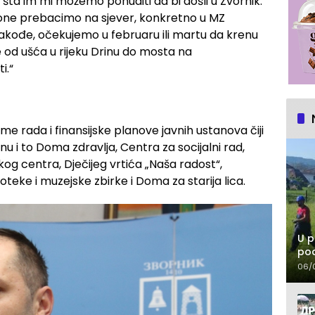
u šta im mi možemo ponuditi da bi došli u Zvornik.
zone prebacimo na sjever, konkretno u MZ
. Takođe, očekujemo u februaru ili martu da krenu
e od ušća u rijeku Drinu do mosta na
i.“
ame rada i finansijske planove javnih ustanova čiji
nu i to Doma zdravlja, Centra za socijalni rad,
g centra, Dječijeg vrtića „Naša radost“,
oteke i muzejske zbirke i Doma za starija lica.
U p
pod
06/