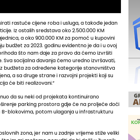
sirati rastuće cijene roba i usluga, a takođe jedan
ticije. Iz ostalih sredstava oko 2.500.000 KM
zajednica, a oko 900.000 KM za pomoć u kupovini
anju budžet za 2023. godinu evidentno je da i u ovoj
 prihoda što nam daje za pravo da ćemo izvršiti
. Sva socijalna davanja ćemo uredno izvršavati,
 iz budžeta za određene kategorije stanovništva
ena, a sa druge strane i razvojni projekti koji su
ja će biti realizovani.“
uo da su neki od projekata kontinuirano
oširenje parking prostora gdje će na proljeće doći
 B-blokovima, potom ulaganja u infrastrukturu
slovnih zona, jer nam u zadnje vrijeme stiže veliki