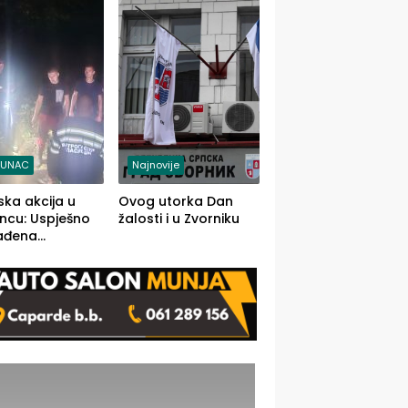
j jedino rješenje
TUNAC
Najnovije
ska akcija u
Ovog utorka Dan
ncu: Uspješno
žalosti i u Zvorniku
ađena
mdesetogodišnj
nka Lazić,
 iz Kravice.