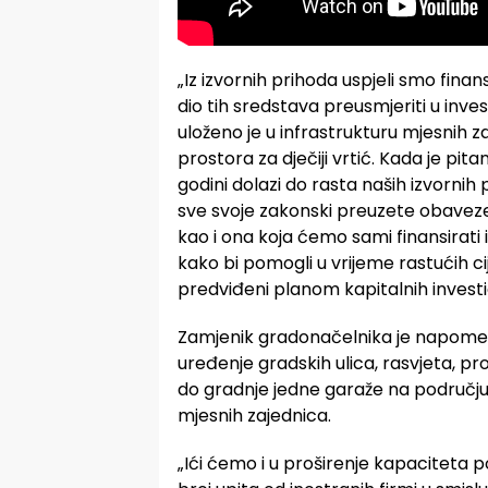
„Iz izvornih prihoda uspjeli smo finan
dio tih sredstava preusmjeriti u inves
uloženo je u infrastrukturu mjesnih 
prostora za dječiji vrtić. Kada je pit
godini dolazi do rasta naših izvornih
sve svoje zakonski preuzete obaveze
kao i ona koja ćemo sami finansirati
kako bi pomogli u vrijeme rastućih cij
predviđeni planom kapitalnih investici
Zamjenik gradonačelnika je napomen
uređenje gradskih ulica, rasvjeta, pr
do gradnje jedne garaže na području
mjesnih zajednica.
„Ići ćemo i u proširenje kapaciteta po