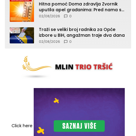
Hitna pomoć Doma zdravlja Zvornik
uputila apel građanima: Pred nama su
temperature do 40°C, oprez zbog
02/08/2026
0
toplotnog udara
Traži se veliki broj radnika za Opće
izbore u BiH, angažman traje dva dana
02/08/2026
0
Click here