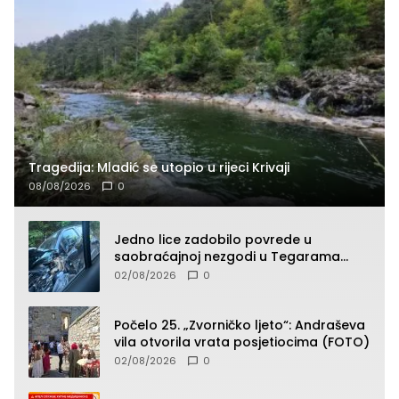
Tragedija: Mladić se utopio u rijeci Krivaji
08/08/2026
0
Jedno lice zadobilo povrede u
saobraćajnoj nezgodi u Tegarama
(FOTO)
02/08/2026
0
Počelo 25. „Zvorničko ljeto“: Andraševa
vila otvorila vrata posjetiocima (FOTO)
02/08/2026
0