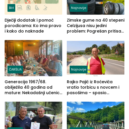
BiH
Najnovije
Dječiji dodatak i pomoć
Zimske gume na 40 stepeni
porodicama: Ko ima pravo
Celzijusa nisu jedini
i kako do naknade
problem: Pogrešan pritisak
može biti mnogo opasniji
ČARŠIJA
Najnovije
Generacija 1967/68.
Rajko Pajić iz Roćevića
obilježila 40 godina od
vratio torbicu s novcem i
mature: Nekadašnji učenici
pasošima – spasio
TŠC-a okupili se u Zvorniku
porodično ljetovanje u
(FOTO)
Grčkoj