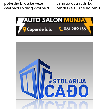
potvrdio bratske veze
usmrtio dva radnika
Zvornika i Malog Zvornika
putarske službe na putu
od Loznice prema Šapcu
(FOTO)