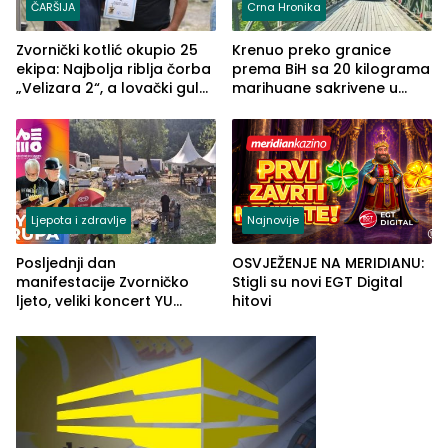
ČARŠIJA
Crna Hronika
Zvornički kotlić okupio 25
Krenuo preko granice
ekipa: Najbolja riblja čorba
prema BiH sa 20 kilograma
„Velizara 2“, a lovački gulaš
marihuane sakrivene u
„Red i Zaprska“ (FOTO)
automobilu
Ljepota i zdravlje
Najnovije
Posljednji dan
OSVJEŽENJE NA MERIDIANU:
manifestacije Zvorničko
Stigli su novi EGT Digital
ljeto, veliki koncert YU
hitovi
grupe zatvara program
ove godine