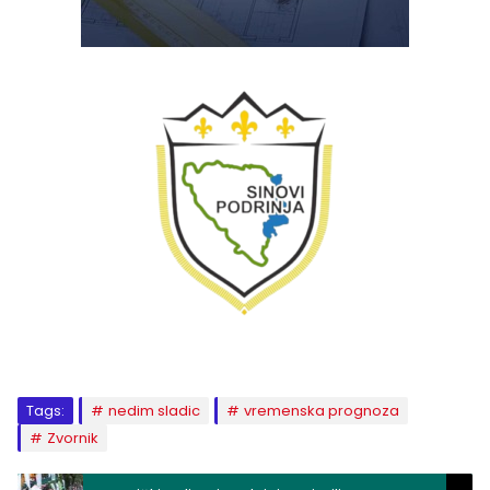
Tags:
nedim sladic
vremenska prognoza
Zvornik