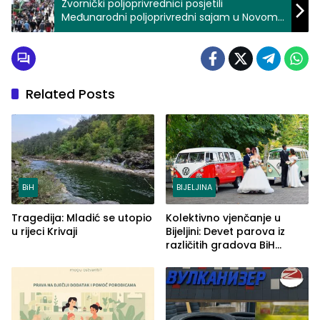
Zvornički poljoprivrednici posjetili
Međunarodni poljoprivredni sajam u Novom
Sadu (FOTO)
Related Posts
BiH
BIJELJINA
Tragedija: Mladić se utopio
Kolektivno vjenčanje u
u rijeci Krivaji
Bijeljini: Devet parova iz
različitih gradova BiH
izgovorilo sudbonosno da