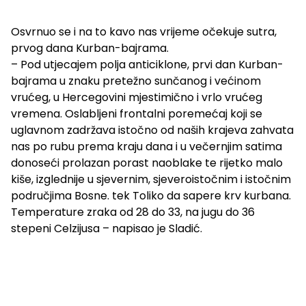
Osvrnuo se i na to kavo nas vrijeme očekuje sutra,
prvog dana Kurban-bajrama.
– Pod utjecajem polja anticiklone, prvi dan Kurban-
bajrama u znaku pretežno sunčanog i većinom
vrućeg, u Hercegovini mjestimično i vrlo vrućeg
vremena. Oslabljeni frontalni poremećaj koji se
uglavnom zadržava istočno od naših krajeva zahvata
nas po rubu prema kraju dana i u večernjim satima
donoseći prolazan porast naoblake te rijetko malo
kiše, izglednije u sjevernim, sjeveroistočnim i istočnim
područjima Bosne. tek Toliko da sapere krv kurbana.
Temperature zraka od 28 do 33, na jugu do 36
stepeni Celzijusa – napisao je Sladić.