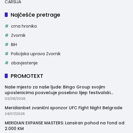
ČARŠIJA
Najčešće pretrage
crna hronika
Zvornik
BiH
Policijska uprava Zvornik
obavjestenje
PROMOTEXT
Naše mjesto za naše ljude: Bingo Group svojim
uposlenicima posvećuje posebno lijep festivalski
trenutak
02/08/2026
Meridianbet zvanični sponzor UFC Fight Night Belgrade
24/07/2026
MERIDIAN EXPANSE MASTERS: Lansiran pohod na fond od
2.000 KM