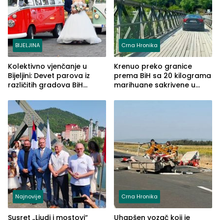
BIJELJINA
Crna Hronika
Kolektivno vjenčanje u
Krenuo preko granice
Bijeljini: Devet parova iz
prema BiH sa 20 kilograma
različitih gradova BiH
marihuane sakrivene u
izgovorilo sudbonosno da
automobilu
Najnovije
Crna Hronika
Susret „Ljudi i mostovi“
Uhapšen vozač koji je