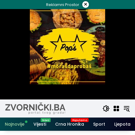
Skip
×
Reklamni Prostor
to
content
Najnovije
Vijesti
Crna Hronika
Sport
Ljepota i 