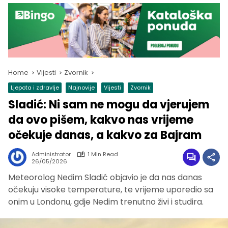
Home
Vijesti
Zvornik
Ljepota i zdravlje
Najnovije
Vijesti
Zvornik
Sladić: Ni sam ne mogu da vjerujem
da ovo pišem, kakvo nas vrijeme
očekuje danas, a kakvo za Bajram
Administrator
1 Min Read
26/05/2026
Meteorolog Nedim Sladić objavio je da nas danas
očekuju visoke temperature, te vrijeme uporedio sa
onim u Londonu, gdje Nedim trenutno živi i studira.