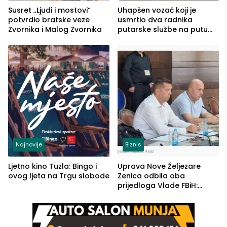
Susret „Ljudi i mostovi“
Uhapšen vozač koji je
potvrdio bratske veze
usmrtio dva radnika
Zvornika i Malog Zvornika
putarske službe na putu
od Loznice prema Šapcu
(FOTO)
Najnovije
Biznis
Ljetno kino Tuzla: Bingo i
Uprava Nove Željezare
ovog ljeta na Trgu slobode
Zenica odbila oba
prijedloga Vlade FBiH:
Ustrajni da je stečaj jedino
rješenje