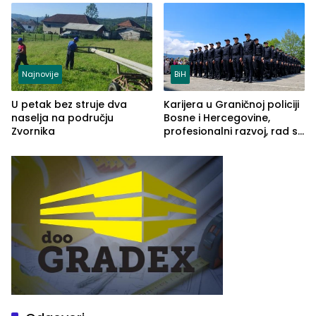
Najnovije
BiH
U petak bez struje dva
Karijera u Graničnoj policiji
naselja na području
Bosne i Hercegovine,
Zvornika
profesionalni razvoj, rad sa
savremenom opremom i
služba građanima