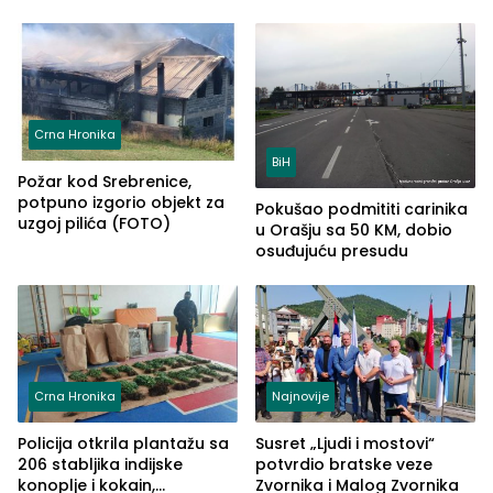
Crna Hronika
BiH
Požar kod Srebrenice,
potpuno izgorio objekt za
Pokušao podmititi carinika
uzgoj pilića (FOTO)
u Orašju sa 50 KM, dobio
osuđujuću presudu
Crna Hronika
Najnovije
Policija otkrila plantažu sa
Susret „Ljudi i mostovi“
206 stabljika indijske
potvrdio bratske veze
konoplje i kokain,
Zvornika i Malog Zvornika