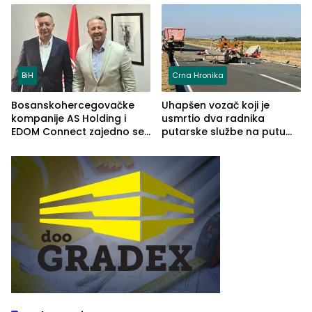
(FOTO)
BiH
Crna Hronika
Bosanskohercegovačke
Uhapšen vozač koji je
kompanije AS Holding i
usmrtio dva radnika
EDOM Connect zajedno se
putarske službe na putu
šire na tržište Maroka
od Loznice prema Šapcu
(FOTO)