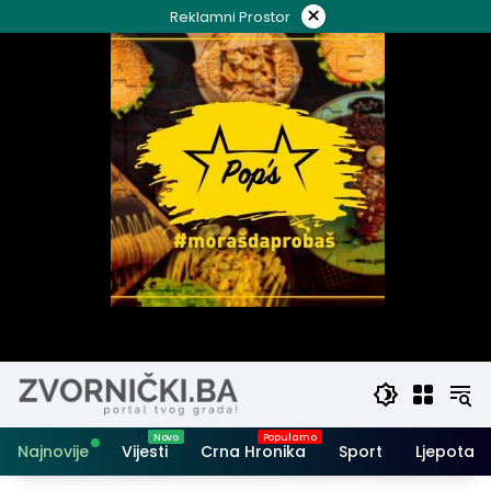
Skip
×
Reklamni Prostor
to
content
Najnovije
Vijesti
Crna Hronika
Sport
Ljepota i 