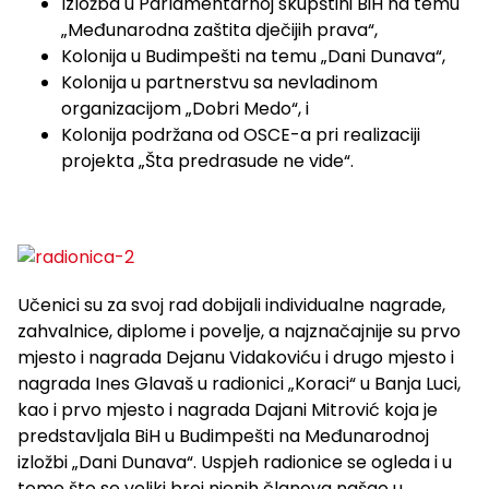
Izložba u Parlamentarnoj skupštini BiH na temu
„Međunarodna zaštita dječijih prava“,
Kolonija u Budimpešti na temu „Dani Dunava“,
Kolonija u partnerstvu sa nevladinom
organizacijom „Dobri Medo“, i
Kolonija podržana od OSCE-a pri realizaciji
projekta „Šta predrasude ne vide“.
Učenici su za svoj rad dobijali individualne nagrade,
zahvalnice, diplome i povelje, a najznačajnije su prvo
mjesto i nagrada Dejanu Vidakoviću i drugo mjesto i
nagrada Ines Glavaš u radionici „Koraci“ u Banja Luci,
kao i prvo mjesto i nagrada Dajani Mitrović koja je
predstavljala BiH u Budimpešti na Međunarodnoj
izložbi „Dani Dunava“. Uspjeh radionice se ogleda i u
tome što se veliki broj njenih članova našao u