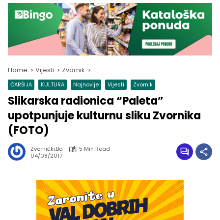
Home
Vijesti
Zvornik
ČARŠIJA
KULTURA
Najnovije
Vijesti
Zvornik
Slikarska radionica “Paleta”
upotpunjuje kulturnu sliku Zvornika
(FOTO)
Zvornički.ba
5 Min Read
04/08/2017