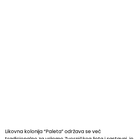
Likovna kolonija “Paleta” održava se već
tradicionalno za vrijeme Zvorničkog ljeta i sastavni je