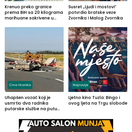
Krenuo preko granice
Susret „Ljudi i mostovi“
prema BiH sa 20 kilograma
potvrdio bratske veze
marihuane sakrivene u
Zvornika i Malog Zvornika
automobilu
Crna Hronika
Najnovije
Uhapšen vozač koji je
Ljetno kino Tuzla: Bingo i
usmrtio dva radnika
ovog ljeta na Trgu slobode
putarske službe na putu
od Loznice prema Šapcu
(FOTO)