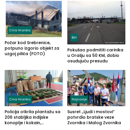
Crna Hronika
BiH
Požar kod Srebrenice,
potpuno izgorio objekt za
Pokušao podmititi carinika
uzgoj pilića (FOTO)
u Orašju sa 50 KM, dobio
osuđujuću presudu
Crna Hronika
Najnovije
Policija otkrila plantažu sa
Susret „Ljudi i mostovi“
206 stabljika indijske
potvrdio bratske veze
konoplje i kokain,
Zvornika i Malog Zvornika
uhapšena jedna osoba