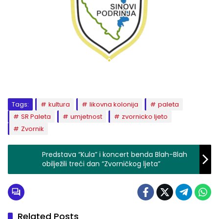
Tags:
kultura
likovna kolonija
paleta
SR Paleta
umjetnost
zvornicko ljeto
Zvornik
Predstava “Kula” i koncert benda Blah-Blah
obilježili treći dan “Zvorničkog ljeta”
Related Posts