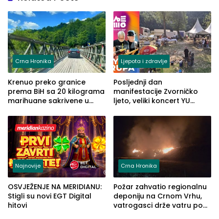
Crna Hronika
Ljepota i zdravlje
Krenuo preko granice
Posljednji dan
prema BiH sa 20 kilograma
manifestacije Zvorničko
marihuane sakrivene u
ljeto, veliki koncert YU
automobilu
grupe zatvara program
ove godine
Najnovije
Crna Hronika
OSVJEŽENJE NA MERIDIANU:
Požar zahvatio regionalnu
Stigli su novi EGT Digital
deponiju na Crnom Vrhu,
hitovi
vatrogasci drže vatru pod
kontrolom (FOTO)