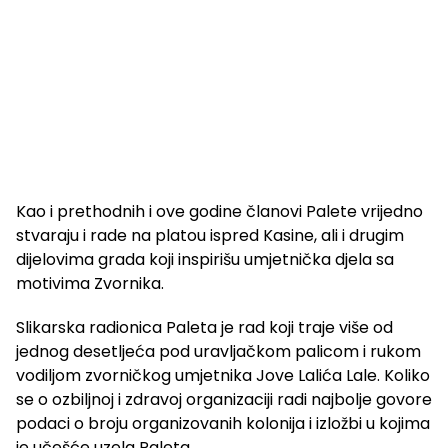
Kao i prethodnih i ove godine članovi Palete vrijedno
stvaraju i rade na platou ispred Kasine, ali i drugim
dijelovima grada koji inspirišu umjetnička djela sa
motivima Zvornika.
Slikarska radionica Paleta je rad koji traje više od
jednog desetljeća pod uravljačkom palicom i rukom
vodiljom zvorničkog umjetnika Jove Lalića Lale. Koliko
se o ozbiljnoj i zdravoj organizaciji radi najbolje govore
podaci o broju organizovanih kolonija i izložbi u kojima
je učešće uzela Paleta.