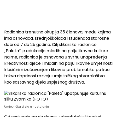
Radionica trenutno okuplja 35 članova, među kojima
ima osnovaca, srednjoškolaca i studenata starosne
dobi od 7 do 25 godina. Cilj slikarske radionice
„Paleta“ je edukacija mladih na polju likovne kulture.
Naime, radionica je osnovana u svrhu unapređenja
kreativnosti djece i mladih na polju likovne umjetnosti
klasičnim izučavanjem likovne problematike pa kao
takva doprinosi razvoju umjetničkog stvaralaštva
kao sastavnog dijela uspješnog društva.
Umjetnička djela u nastajanju
Od osnivanja pa do danas, zahvaljujući slikarskoj