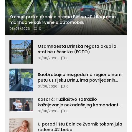
Krenuo preko granice prema BiH sa 20 kilograma
marihuane sakrivene u automobilu
08/08/2026
0
Osamnaesta Drinska regata okupila
stotine učesnika (FOTO)
01/08/2026
0
Saobraćajna nezgoda na regionalnom
putu uz rijeku Drinu, ima povrijeđenih
lica (FOTO)
01/08/2026
0
Kosorić: Tužilaštvo zatražilo
kažnjavanje nekadašnjeg komandanta
Vlaseničke brigade
01/08/2026
0
U porodilištu Bolnice Zvornik tokom jula
rođene 42 bebe