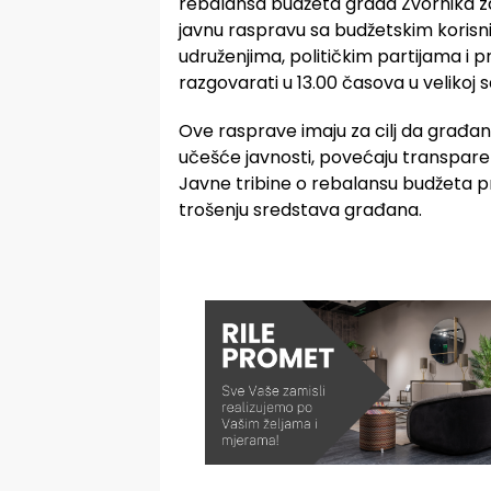
rebalansa budžeta grada Zvornika za 
javnu raspravu sa budžetskim korisn
udruženjima, političkim partijama i 
razgovarati u 13.00 časova u velikoj 
Ove rasprave imaju za cilj da građ
učešće javnosti, povećaju transparen
Javne tribine o rebalansu budžeta p
trošenju sredstava građana.