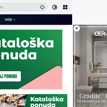
WEB
×