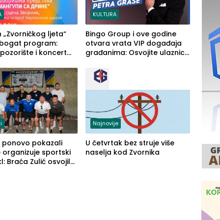
A
KULTURA
n „Zvorničkog ljeta“
Bingo Group i ove godine
 bogat program:
otvara vrata VIP događaja
 pozorište i koncert
građanima: Osvojite ulaznice
za koncert Petra Graše
i
Najnovije
ći ponovo pokazali
U četvrtak bez struje više
 organizuje sportski
naselja kod Zvornika
l: Braća Zulić osvojila
ći kup 2026