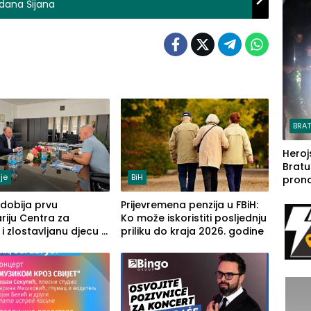
dana Šijana
steča
BRA
Heroj
Bratu
je
BiH
pron
seda
 dobija prvu
Prijevremena penzija u FBiH:
a Iva
riju Centra za
Ko može iskoristiti posljednju
rodom
 i zlostavljanu djecu u
priliku do kraja 2026. godine