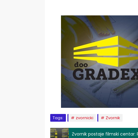
Tags:
zvornicki
Zvornik
Zvornik postaje filmski centar: 