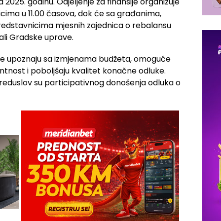
2025. godinu. Odjeljenje za finansije organizuje
icima u 11.00 časova, dok će sa građanima,
predstavnicima mjesnih zajednica o rebalansu
sali Gradske uprave.
ane upoznaju sa izmjenama budžeta, omoguće
tnost i poboljšaju kvalitet konačne odluke.
reduslov su participativnog donošenja odluka o