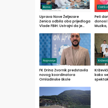
Biznis
ČARŠIJ
Uprava Nove Željezare
Peti da
Zenica odbila oba prijedloga
donosi
Vlade FBiH: Ustrajni da je
Muzika,
stečaj jedino rješenje
Stoje
Najnovije
Križević
FK Drina Zvornik predstavila
Križevi
novog koordinatora
kako se
Omladinske škole
spektak
Križevi