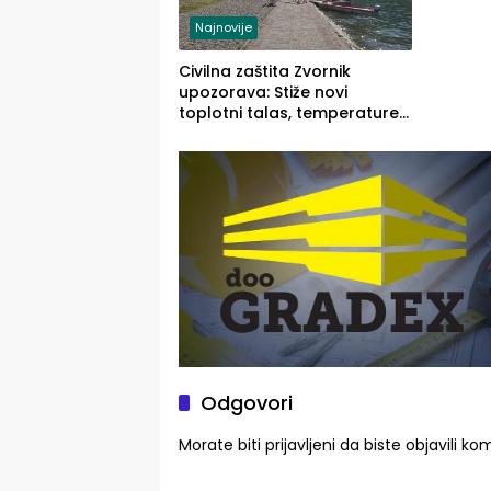
Najnovije
Civilna zaštita Zvornik
upozorava: Stiže novi
toplotni talas, temperature
do 41 stepen
Odgovori
Morate biti
prijavljeni
da biste objavili ko