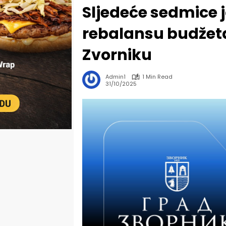
Sljedeće sedmice 
rebalansu budžeta
Zvorniku
Admin1
1 Min Read
31/10/2025