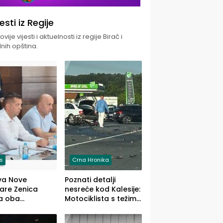
jesti iz Regije
vije vijesti i aktuelnosti iz regije Birač i
nih opština.
is
Crna Hronika
va Nove
Poznati detalji
zare Zenica
nesreće kod Kalesije:
a oba
Motociklista s težim,
dloga Vlade
dvoje vozača s
Ustrajni da je
lakšim povredama