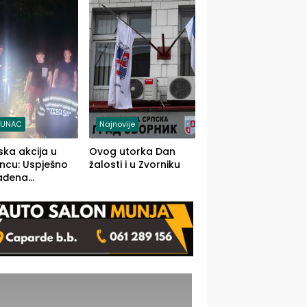
j jedino rješenje
TUNAC
Najnovije
ska akcija u
Ovog utorka Dan
ncu: Uspješno
žalosti i u Zvorniku
ađena
mdesetogodišnj
nka Lazić,
 iz Kravice.