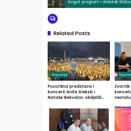
bogat program i dolazak Slobo
Related Posts
Najnovije
Najnovi
Pozorišna predstava i
Zvornik
koncerti Anite Aleksić i
kancela
Nataše Bekvalac obilježili
nestalu
četvrto veče Zvorničkog ljeta
RS-u
(FOTO)