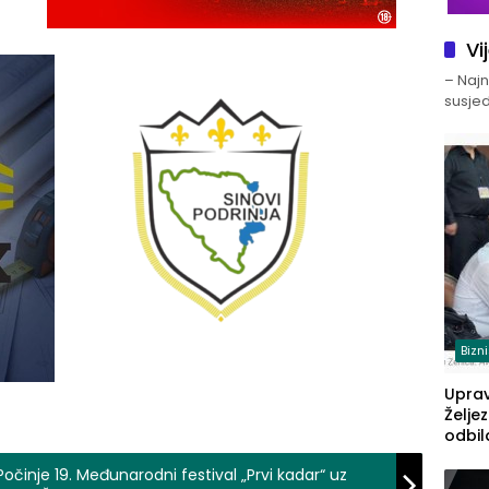
Vi
– Najno
susjed
Bizn
Upra
Želje
odbil
prije
Počinje 19. Međunarodni festival „Prvi kadar“ uz
FBiH: 