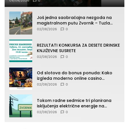
09/08/2026
0
Još jedna saobraćajna nezgoda na
magistralnom putu Zvornik – Tuzla
(FOTO)
02/08/2026
0
REZULTATI KONKURSA ZA DESETE DRINSKE
KNJIŽEVNE SUSRETE
02/08/2026
0
Od slotova do bonus ponuda: Kako
izgleda moderno online casino
iskustvo
02/08/2026
0
Tokom radne sedmice tri planirana
isključenja električne energije na
području TJ Zvornik
02/08/2026
0