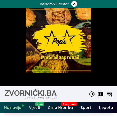
Skip
×
Reklamni Prostor
to
content
Najnovije
Vijesti
Crna Hronika
Sport
Ljepota i 