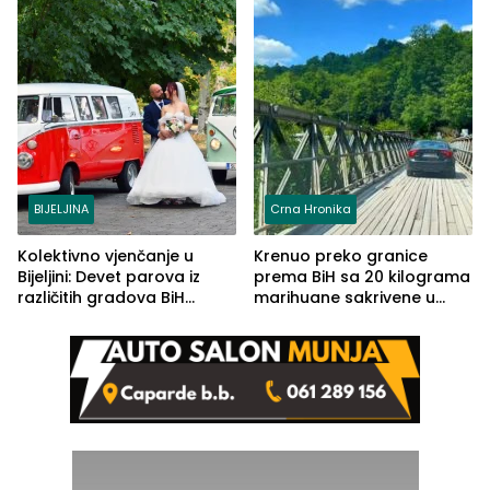
BIJELJINA
Crna Hronika
Kolektivno vjenčanje u
Krenuo preko granice
Bijeljini: Devet parova iz
prema BiH sa 20 kilograma
različitih gradova BiH
marihuane sakrivene u
izgovorilo sudbonosno da
automobilu