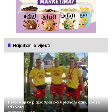
Najčitanije vijesti
Heroji Rajske plaže: Spasioci u jednom danu spasili
tri života