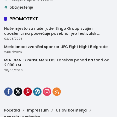
obavjestenje
PROMOTEXT
Naše mjesto za naše ljude: Bingo Group svojim
uposlenicima posvećuje posebno lijep festivalski
trenutak
02/08/2026
Meridianbet zvanični sponzor UFC Fight Night Belgrade
24/07/2026
MERIDIAN EXPANSE MASTERS: Lansiran pohod na fond od
2.000 KM
20/06/2026
Početna
Impressum
Uslovi korištenja
Kontakt-Marketing