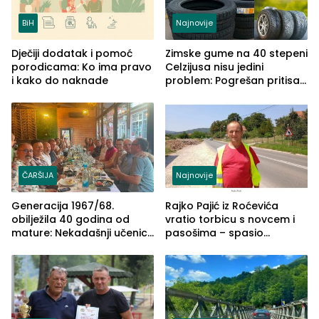
BiH
Najnovije
Dječiji dodatak i pomoć
Zimske gume na 40 stepeni
porodicama: Ko ima pravo
Celzijusa nisu jedini
i kako do naknade
problem: Pogrešan pritisak
može biti mnogo opasniji
ČARŠIJA
Najnovije
Generacija 1967/68.
Rajko Pajić iz Roćevića
obilježila 40 godina od
vratio torbicu s novcem i
mature: Nekadašnji učenici
pasošima – spasio
TŠC-a okupili se u Zvorniku
porodično ljetovanje u
(FOTO)
Grčkoj