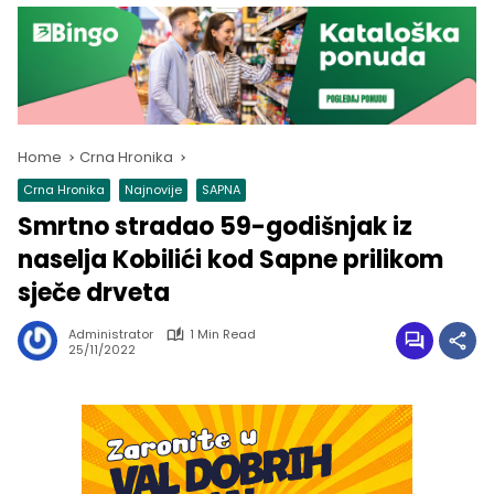
Home
Crna Hronika
Crna Hronika
Najnovije
SAPNA
Smrtno stradao 59-godišnjak iz
naselja Kobilići kod Sapne prilikom
sječe drveta
Administrator
1 Min Read
25/11/2022