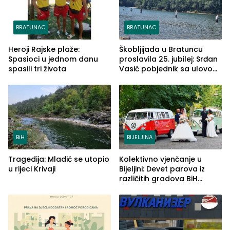
BRATUNAC
BRATUNAC
Heroji Rajske plaže:
Škobljijada u Bratuncu
Spasioci u jednom danu
proslavila 25. jubilej: Srđan
spasili tri života
Vasić pobjednik sa ulovom
od 2.040 grama (FOTO)
BiH
BIJELJINA
Tragedija: Mladić se utopio
Kolektivno vjenčanje u
u rijeci Krivaji
Bijeljini: Devet parova iz
različitih gradova BiH
izgovorilo sudbonosno da