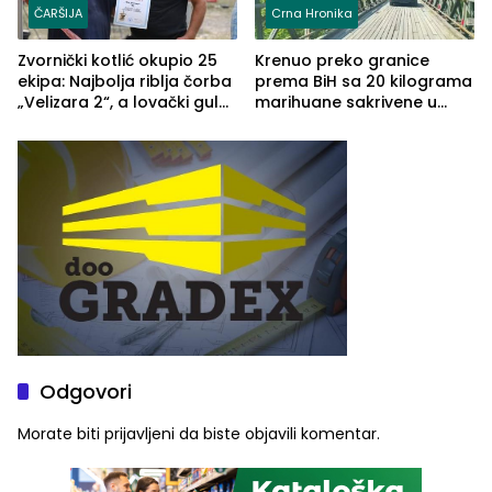
ČARŠIJA
Crna Hronika
Zvornički kotlić okupio 25
Krenuo preko granice
ekipa: Najbolja riblja čorba
prema BiH sa 20 kilograma
„Velizara 2“, a lovački gulaš
marihuane sakrivene u
„Red i Zaprska“ (FOTO)
automobilu
Odgovori
Morate biti
prijavljeni
da biste objavili komentar.