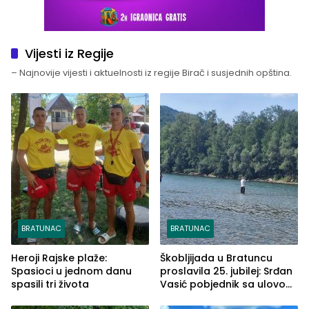
Vijesti iz Regije
– Najnovije vijesti i aktuelnosti iz regije Birač i susjednih opština.
BRATUNAC
BRATUNAC
Heroji Rajske plaže:
Škobljijada u Bratuncu
Spasioci u jednom danu
proslavila 25. jubilej: Srđan
spasili tri života
Vasić pobjednik sa ulovom
od 2.040 grama (FOTO)