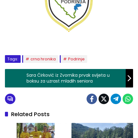
Tags:
crna hronika
Podrinje
Sara Ćirković iz Zvornika prvak svijeta u
boksu za uzrast mlađih seniora
Related Posts