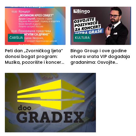
2026. godine
Ustrajni da je stečaj jedino
rješenje
ČARŠIJA
KULTURA
Peti dan „Zvorničkog ljeta“
Bingo Group i ove godine
donosi bogat program:
otvara vrata VIP događaja
Muzika, pozorište i koncert
građanima: Osvojite
Stoje
ulaznice za koncert Petra
Graše