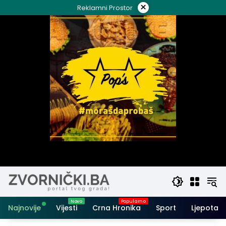
Skip
×
Reklamni Prostor
to
content
Najnovije
Vijesti
Crna Hronika
Sport
Ljepota i 