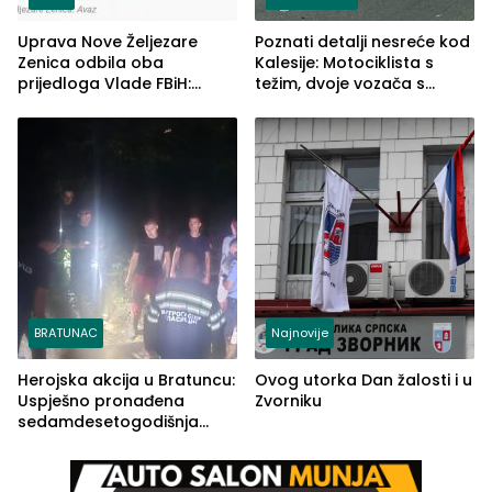
Uprava Nove Željezare
Poznati detalji nesreće kod
Zenica odbila oba
Kalesije: Motociklista s
prijedloga Vlade FBiH:
težim, dvoje vozača s
Ustrajni da je stečaj jedino
lakšim povredama
rješenje
BRATUNAC
Najnovije
Herojska akcija u Bratuncu:
Ovog utorka Dan žalosti i u
Uspješno pronađena
Zvorniku
sedamdesetogodišnja
Ivanka Lazić, rodom iz
Kravice.