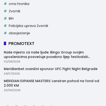
crna hronika
Zvornik
BiH
Policijska uprava Zvornik
obavjestenje
PROMOTEXT
Naše mjesto za naše ljude: Bingo Group svojim
uposlenicima posvećuje posebno lijep festivalski
trenutak
02/08/2026
Meridianbet zvanični sponzor UFC Fight Night Belgrade
24/07/2026
MERIDIAN EXPANSE MASTERS: Lansiran pohod na fond od
2.000 KM
20/06/2026