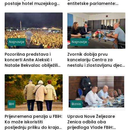
postaje hotel muzejskog
entitetske parlamente:
tipa
Najveće izmjene biće
vidljive na njima
Najnovije
Najnovije
Pozorišna predstava i
Zvornik dobija prvu
koncerti Anite Aleksić i
kancelariju Centra za
Nataše Bekvalac obilježili
nestalu i zlostavljanu djecu
četvrto veče Zvorničkog
u RS-u
ljeta (FOTO)
BiH
Biznis
Prijevremena penzija u FBiH:
Uprava Nove Željezare
Ko može iskoristiti
Zenica odbila oba
posljednju priliku do kraja
prijedloga Vlade FBiH: