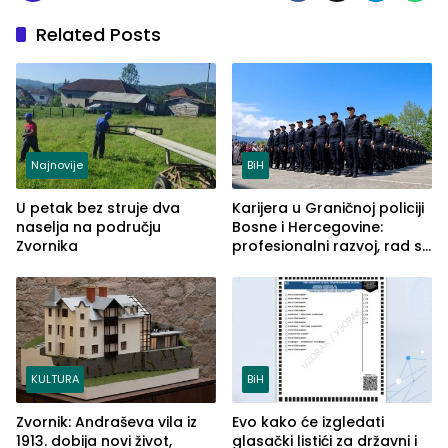
Related Posts
Najnovije
BiH
U petak bez struje dva
Karijera u Graničnoj policiji
naselja na području
Bosne i Hercegovine:
Zvornika
profesionalni razvoj, rad sa
savremenom opremom i
služba građanima
KULTURA
BiH
Zvornik: Andraševa vila iz
Evo kako će izgledati
1913. dobija novi život,
glasački listići za državni i