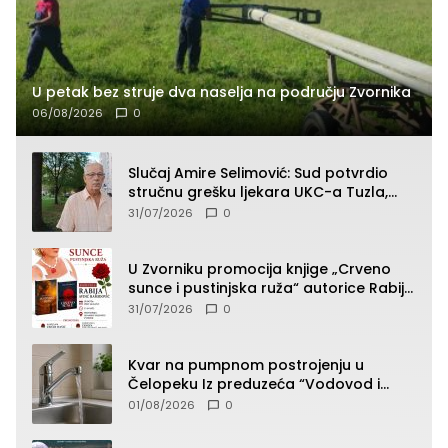
U petak bez struje dva naselja na području Zvornika
06/08/2026
0
Slučaj Amire Selimović: Sud potvrdio
stručnu grešku ljekara UKC-a Tuzla,
presudan dokaz ostala obdukcija
31/07/2026
0
U Zvorniku promocija knjige „Crveno
sunce i pustinjska ruža“ autorice Rabije
Avdić-Hamidović
31/07/2026
0
Kvar na pumpnom postrojenju u
Čelopeku Iz preduzeća “Vodovod i
komunalije”
01/08/2026
0