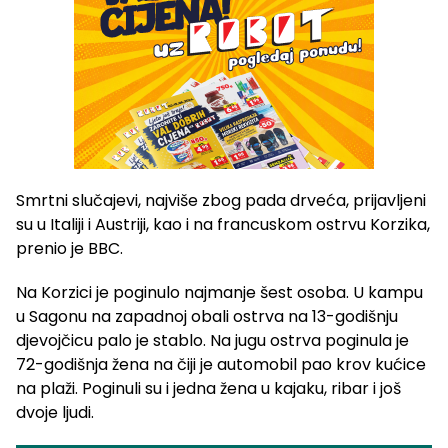
Smrtni slučajevi, najviše zbog pada drveća, prijavljeni
su u Italiji i Austriji, kao i na francuskom ostrvu Korzika,
prenio je BBC.
Na Korzici je poginulo najmanje šest osoba. U kampu
u Sagonu na zapadnoj obali ostrva na 13-godišnju
djevojčicu palo je stablo. Na jugu ostrva poginula je
72-godišnja žena na čiji je automobil pao krov kućice
na plaži. Poginuli su i jedna žena u kajaku, ribar i još
dvoje ljudi.