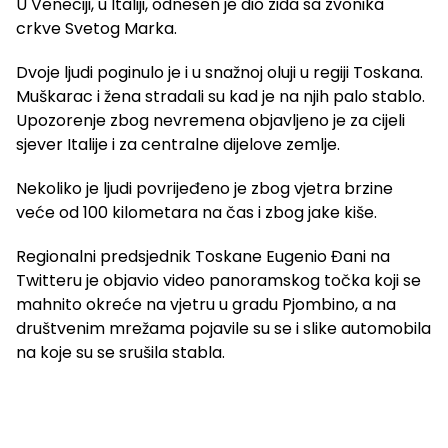
U Veneciji, u Italiji, odnesen je dio zida sa zvonika
crkve Svetog Marka.
Dvoje ljudi poginulo je i u snažnoj oluji u regiji Toskana.
Muškarac i žena stradali su kad je na njih palo stablo.
Upozorenje zbog nevremena objavljeno je za cijeli
sjever Italije i za centralne dijelove zemlje.
Nekoliko je ljudi povrijeđeno je zbog vjetra brzine
veće od 100 kilometara na čas i zbog jake kiše.
Regionalni predsjednik Toskane Eugenio Đani na
Twitteru je objavio video panoramskog točka koji se
mahnito okreće na vjetru u gradu Pjombino, a na
društvenim mrežama pojavile su se i slike automobila
na koje su se srušila stabla.