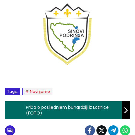
Tags:
Nevrijeme
Priča o posljednjem bunardžiji iz Loznice
(FOTO)