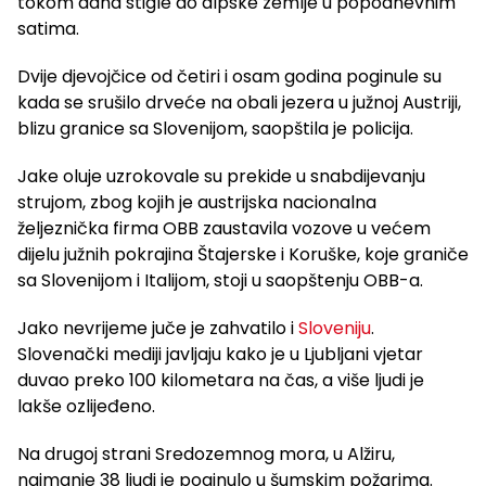
tokom dana stigle do alpske zemlje u popodnevnim
satima.
Dvije djevojčice od četiri i osam godina poginule su
kada se srušilo drveće na obali jezera u južnoj Austriji,
blizu granice sa Slovenijom, saopštila je policija.
Jake oluje uzrokovale su prekide u snabdijevanju
strujom, zbog kojih je austrijska nacionalna
željeznička firma OBB zaustavila vozove u većem
dijelu južnih pokrajina Štajerske i Koruške, koje graniče
sa Slovenijom i Italijom, stoji u saopštenju OBB-a.
Jako nevrijeme juče je zahvatilo i
Sloveniju
.
Slovenački mediji javljaju kako je u Ljubljani vjetar
duvao preko 100 kilometara na čas, a više ljudi je
lakše ozlijeđeno.
Na drugoj strani Sredozemnog mora, u Alžiru,
najmanje 38 ljudi je poginulo u šumskim požarima.