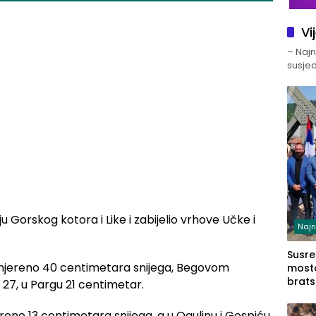
Vi
– Najno
susjed
Gorskog kotora i Like i zabijelio vrhove Učke i
Najn
Susret
izmjereno 40 centimetara snijega, Begovom
mosto
brats
27, u Pargu 21 centimetar.
Zvorn
Zvorn
eno 13 centimetara snijega, a u Ogulinu i Gospiću