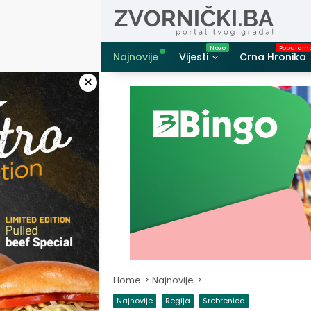
Skip
to
content
Najnovije
Vijesti
Crna Hronika
×
Home
Najnovije
Najnovije
Regija
Srebrenica