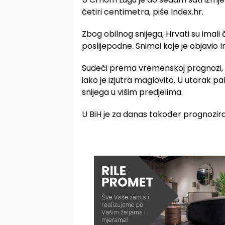
četiri centimetra, piše Index.hr.
Zbog obilnog snijega, Hrvati su imali
poslijepodne. Snimci koje je objavio I
Sudeći prema vremenskoj prognozi, u
iako je izjutra maglovito. U utorak pa
snijega u višim predjelima.
U BiH je za danas također prognozira