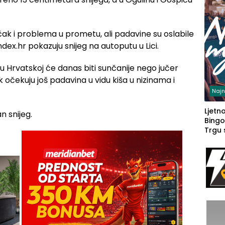
 čak i problema u prometu, ali padavine su oslabile
ndex.hr pokazuju snijeg na autoputu u Lici.
 Hrvatskoj će danas biti sunčanije nego jučer
k očekuju još padavina u vidu kiša u nizinama i
Najn
Ljetno
n snijeg.
Bingo
Trgu