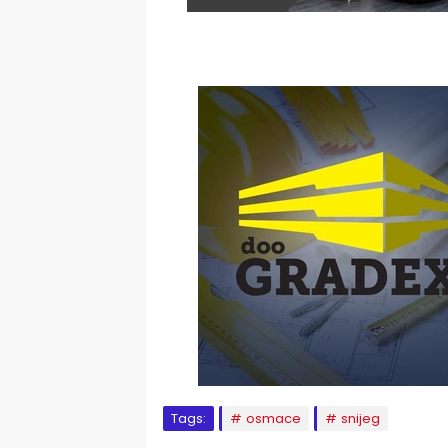
Tags:
osmace
snijeg