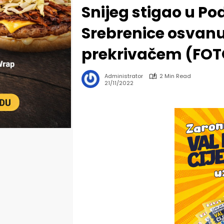
Snijeg stigao u P
Srebrenice osvanu
prekrivačem (FOT
Administrator
2 Min Read
21/11/2022