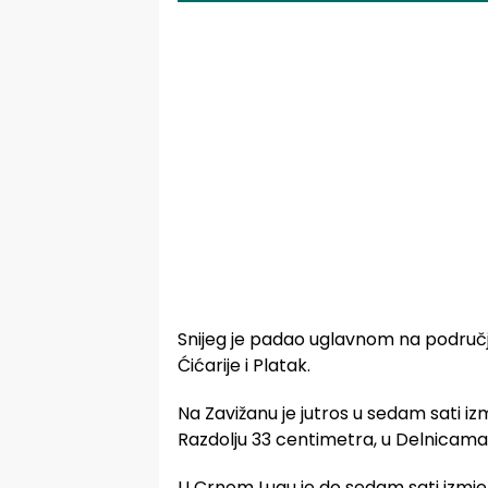
Snijeg je padao uglavnom na području 
Ćićarije i Platak.
Na Zavižanu je jutros u sedam sati 
Razdolju 33 centimetra, u Delnicama 
U Crnom Lugu je do sedam sati izmjer