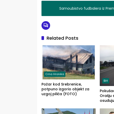
Samoubistvo fudbalera iz Premij
Related Posts
Crna Hronika
BiH
Požar kod Srebrenice,
potpuno izgorio objekt za
Pokušao
uzgoj pilića (FOTO)
Orašju 
osuđuj