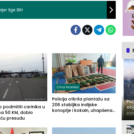
er lige BiH
Crna Hronika
Policija otkrila plantažu sa
Pož
206 stabljika indijske
 podmititi carinika u
obj
konoplje i kokain, uhapšena
sa 50 KM, dobio
07/
jedna osoba (FOTO)
uću presudu