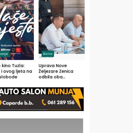
(FOTO)
ovije
Biznis
 kino Tuzla:
Uprava Nove
 i ovog ljeta na
Željezare Zenica
 slobode
odbila oba
prijedloga Vlade
FBiH: Ustrajni da je
stečaj jedino rješenje