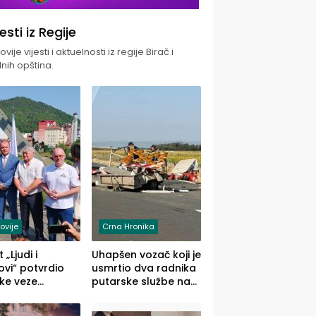
jesti iz Regije
vije vijesti i aktuelnosti iz regije Birač i
nih opština.
ovije
Crna Hronika
 „Ljudi i
Uhapšen vozač koji je
vi“ potvrdio
usmrtio dva radnika
ke veze
putarske službe na
ika i Malog
putu od Loznice
ika
prema Šapcu