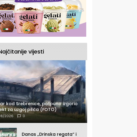
Najčitanije vijesti
ar kod Srebrenice, potpuno izgorio
ekt za uzgoj pilića (FOTO)
08/2026
0
Danas „Drinska regata“ i