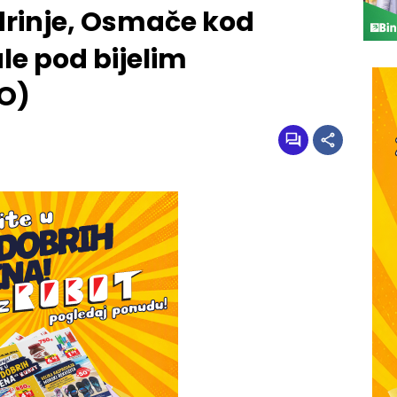
odrinje, Osmače kod
le pod bijelim
O)