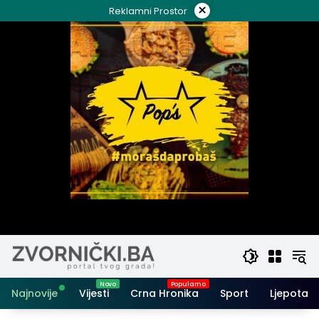
Skip
×
Reklamni Prostor
to
content
Najnovije
Vijesti
Crna Hronika
Sport
Ljepota i 