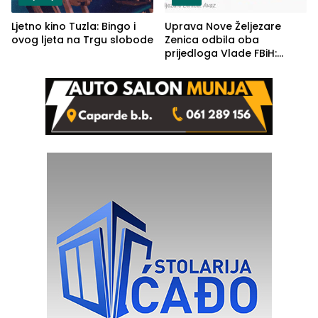
Ljetno kino Tuzla: Bingo i
Uprava Nove Željezare
ovog ljeta na Trgu slobode
Zenica odbila oba
prijedloga Vlade FBiH:
Ustrajni da je stečaj jedino
rješenje