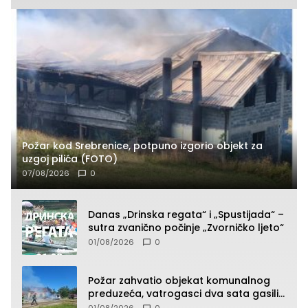
Požar kod Srebrenice, potpuno izgorio objekt za
uzgoj pilića (FOTO)
07/08/2026
0
Danas „Drinska regata“ i „Spustijada“ –
sutra zvanično počinje „Zvorničko ljeto“
01/08/2026
0
Požar zahvatio objekat komunalnog
preduzeća, vatrogasci dva sata gasili
vatru (FOTO)
01/08/2026
0