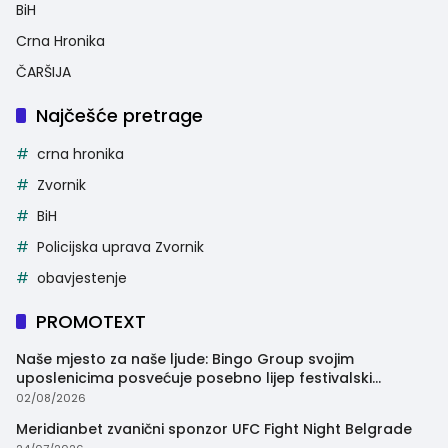
BiH
Crna Hronika
ČARŠIJA
Najčešće pretrage
crna hronika
Zvornik
BiH
Policijska uprava Zvornik
obavjestenje
PROMOTEXT
Naše mjesto za naše ljude: Bingo Group svojim
uposlenicima posvećuje posebno lijep festivalski
trenutak
02/08/2026
Meridianbet zvanični sponzor UFC Fight Night Belgrade