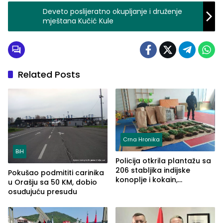
Deveto poslijeratno okupljanje i druženje
mještana Kučić Kule
Related Posts
Crna Hronika
BiH
Policija otkrila plantažu sa
206 stabljika indijske
Pokušao podmititi carinika
konoplje i kokain,
u Orašju sa 50 KM, dobio
uhapšena jedna osoba
osuđujuću presudu
(FOTO)