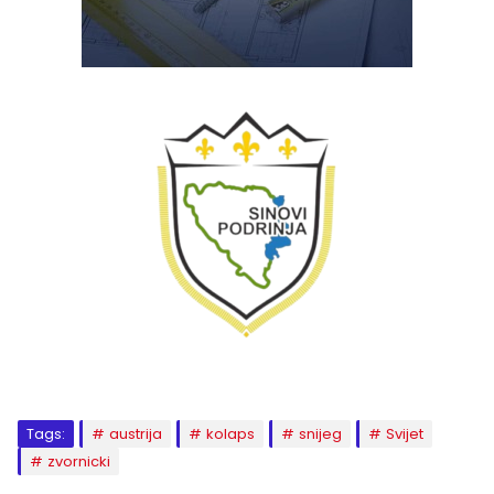
Tags:
austrija
kolaps
snijeg
Svijet
zvornicki