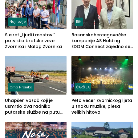
Najnovije
BiH
Susret „Ljudi i mostovi“
Bosanskohercegovačke
potvrdio bratske veze
kompanije AS Holding i
Zvornika i Malog Zvornika
EDOM Connect zajedno se
šire na tržište Maroka
Crna Hronika
ČARŠIJA
Uhapšen vozač koji je
Peto večer Zvorničkog ljeta
usmrtio dva radnika
u znaku muzike, plesa i
putarske službe na putu
velikih hitova
od Loznice prema Šapcu
(FOTO)