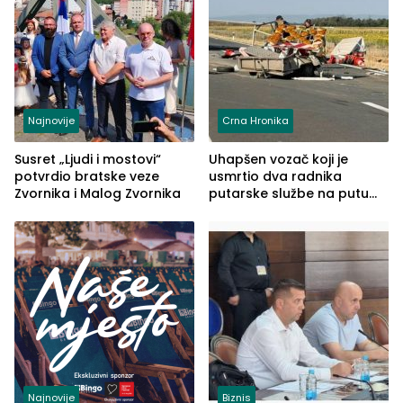
Najnovije
Crna Hronika
Susret „Ljudi i mostovi“
Uhapšen vozač koji je
potvrdio bratske veze
usmrtio dva radnika
Zvornika i Malog Zvornika
putarske službe na putu
od Loznice prema Šapcu
(FOTO)
Najnovije
Biznis