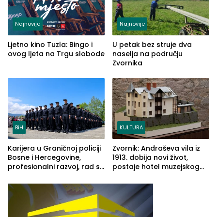
Najnovije
Najnovije
Ljetno kino Tuzla: Bingo i
U petak bez struje dva
ovog ljeta na Trgu slobode
naselja na području
Zvornika
BiH
KULTURA
Karijera u Graničnoj policiji
Zvornik: Andraševa vila iz
Bosne i Hercegovine,
1913. dobija novi život,
profesionalni razvoj, rad sa
postaje hotel muzejskog
savremenom opremom i
tipa
služba građanima