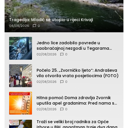
Tragedija: Mladić se utopio u rijeci Krivaji
08/08/2026
0
Jedno lice zadobilo povrede u
saobraćajnoj nezgodi u Tegarama
(FOTO)
02/08/2026
0
Počelo 25. „Zvorničko ljeto“: Andraševa
vila otvorila vrata posjetiocima (FOTO)
02/08/2026
0
Hitna pomoć Doma zdravlja Zvornik
uputila apel građanima: Pred nama su
temperature do 40°C, oprez zbog
02/08/2026
0
toplotnog udara
Traži se veliki broj radnika za Opće
izbore u BiH, angažman traje dva dana