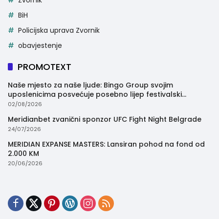
Zvornik
BiH
Policijska uprava Zvornik
obavjestenje
PROMOTEXT
Naše mjesto za naše ljude: Bingo Group svojim
uposlenicima posvećuje posebno lijep festivalski
trenutak
02/08/2026
Meridianbet zvanični sponzor UFC Fight Night Belgrade
24/07/2026
MERIDIAN EXPANSE MASTERS: Lansiran pohod na fond od
2.000 KM
20/06/2026