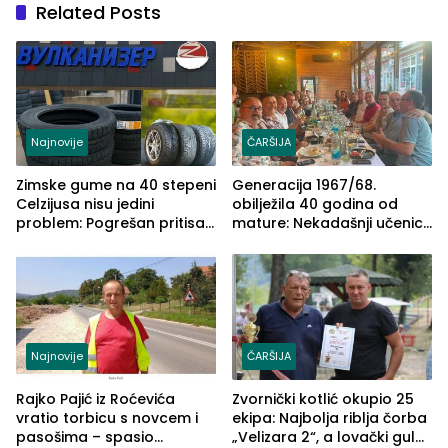
Related Posts
Najnovije
ČARŠIJA
Zimske gume na 40 stepeni
Generacija 1967/68.
Celzijusa nisu jedini
obilježila 40 godina od
problem: Pogrešan pritisak
mature: Nekadašnji učenici
može biti mnogo opasniji
TŠC-a okupili se u Zvorniku
(FOTO)
Najnovije
ČARŠIJA
Rajko Pajić iz Roćevića
Zvornički kotlić okupio 25
vratio torbicu s novcem i
ekipa: Najbolja riblja čorba
pasošima – spasio
„Velizara 2“, a lovački gulaš