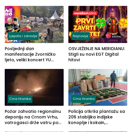
porodično ljetovanje u
„Red i Zaprska“ (FOTO)
Grčkoj
Ljepota i zdravlje
Najnovije
Posljednji dan
OSVJEŽENJE NA MERIDIANU:
manifestacije Zvorničko
Stigli su novi EGT Digital
ljeto, veliki koncert YU
hitovi
grupe zatvara program
ove godine
Crna Hronika
Crna Hronika
Požar zahvatio regionalnu
Policija otkrila plantažu sa
deponiju na Crnom Vrhu,
206 stabljika indijske
vatrogasci drže vatru pod
konoplje i kokain,
kontrolom (FOTO)
uhapšena jedna osoba