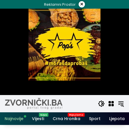
Skip
×
Reklamni Prostor
to
content
Najnovije
Vijesti
Crna Hronika
Sport
Ljepota i 