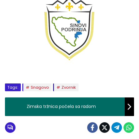
Tags:
Snagovo
Zvornik
Zimska tržnica počela sa radom