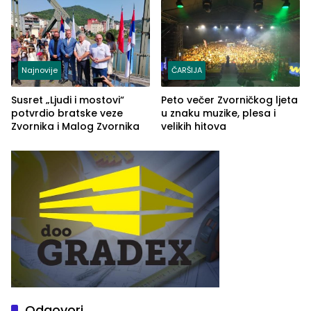
(FOTO)
Najnovije
ČARŠIJA
Susret „Ljudi i mostovi“
Peto večer Zvorničkog ljeta
potvrdio bratske veze
u znaku muzike, plesa i
Zvornika i Malog Zvornika
velikih hitova
Odgovori