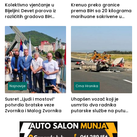
Kolektivno vjenčanje u
Krenuo preko granice
Bijeljini: Devet parova iz
prema BiH sa 20 kilograma
različitih gradova BiH
marihuane sakrivene u
izgovorilo sudbonosno da
automobilu
Najnovije
Crna Hronika
Susret „Ljudi i mostovi“
Uhapšen vozač koji je
potvrdio bratske veze
usmrtio dva radnika
Zvornika i Malog Zvornika
putarske službe na putu
od Loznice prema Šapcu
(FOTO)