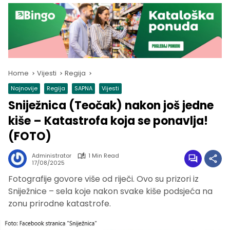
Home
Vijesti
Regija
Najnovije
Regija
SAPNA
Vijesti
Sniježnica (Teočak) nakon još jedne
kiše – Katastrofa koja se ponavlja!
(FOTO)
Administrator
1 Min Read
17/08/2025
Fotografije govore više od riječi. Ovo su prizori iz
Sniježnice – sela koje nakon svake kiše podsjeća na
zonu prirodne katastrofe.