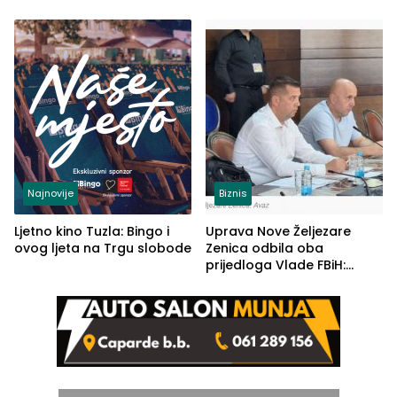
od Loznice prema Šapcu
(FOTO)
Najnovije
Biznis
Ljetno kino Tuzla: Bingo i
Uprava Nove Željezare
ovog ljeta na Trgu slobode
Zenica odbila oba
prijedloga Vlade FBiH:
Ustrajni da je stečaj jedino
rješenje