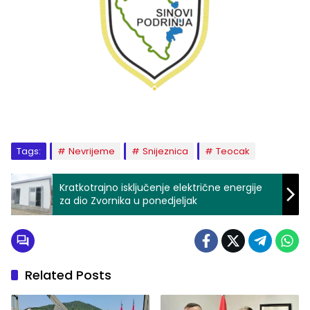
Tags:
Nevrijeme
Snijeznica
Teocak
Kratkotrajno isključenje električne energije
za dio Zvornika u ponedjeljak
Related Posts