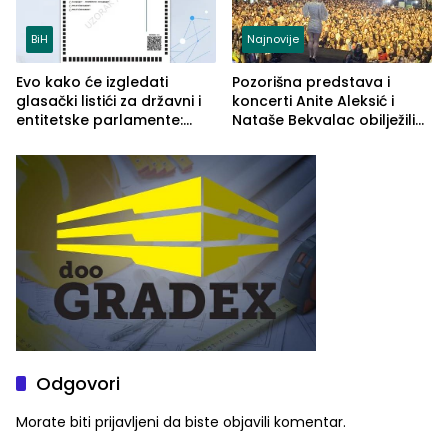
BiH
Najnovije
Evo kako će izgledati
Pozorišna predstava i
glasački listići za državni i
koncerti Anite Aleksić i
entitetske parlamente:
Nataše Bekvalac obilježili
Najveće izmjene biće
četvrto veče Zvorničkog
vidljive na njima
ljeta (FOTO)
Odgovori
Morate biti
prijavljeni
da biste objavili komentar.