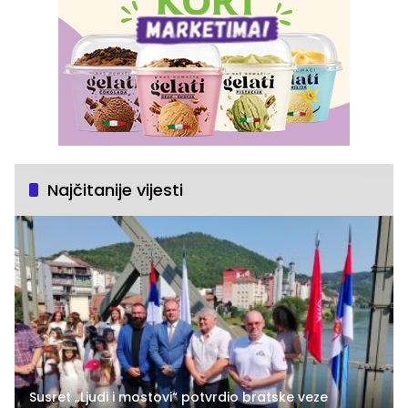
Najčitanije vijesti
Susret „Ljudi i mostovi“ potvrdio bratske veze