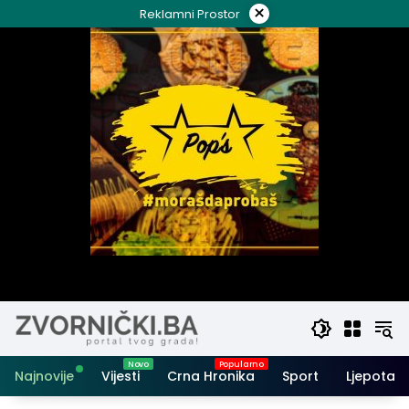
Skip
×
Reklamni Prostor
to
content
Najnovije
Vijesti
Crna Hronika
Sport
Ljepota i 