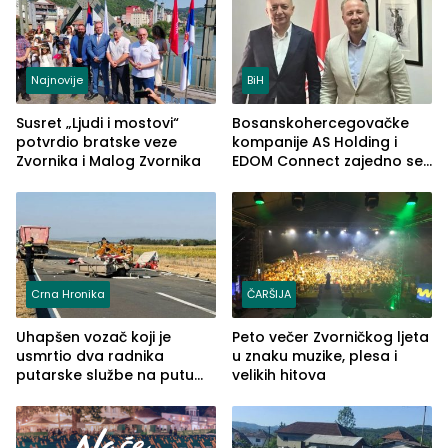
Najnovije
BiH
Susret „Ljudi i mostovi“
Bosanskohercegovačke
potvrdio bratske veze
kompanije AS Holding i
Zvornika i Malog Zvornika
EDOM Connect zajedno se
šire na tržište Maroka
Crna Hronika
ČARŠIJA
Uhapšen vozač koji je
Peto večer Zvorničkog ljeta
usmrtio dva radnika
u znaku muzike, plesa i
putarske službe na putu
velikih hitova
od Loznice prema Šapcu
(FOTO)