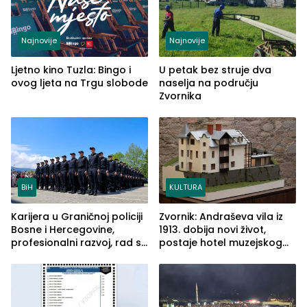
Najnovije
Najnovije
Ljetno kino Tuzla: Bingo i
U petak bez struje dva
ovog ljeta na Trgu slobode
naselja na području
Zvornika
BiH
KULTURA
Karijera u Graničnoj policiji
Zvornik: Andraševa vila iz
Bosne i Hercegovine,
1913. dobija novi život,
profesionalni razvoj, rad sa
postaje hotel muzejskog
savremenom opremom i
tipa
služba građanima