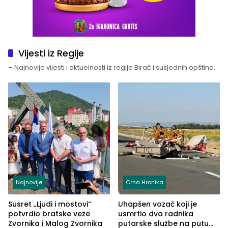
Vijesti iz Regije
– Najnovije vijesti i aktuelnosti iz regije Birač i susjednih opština.
Najnovije
Crna Hronika
Susret „Ljudi i mostovi“
Uhapšen vozač koji je
potvrdio bratske veze
usmrtio dva radnika
Zvornika i Malog Zvornika
putarske službe na putu