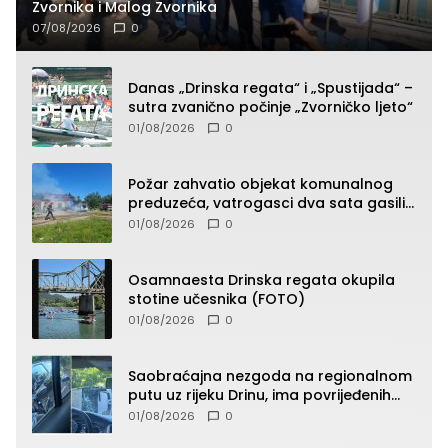
Zvornika i Malog Zvornika
07/08/2026
0
Danas „Drinska regata“ i „Spustijada“ –
sutra zvanično počinje „Zvorničko ljeto“
01/08/2026
0
Požar zahvatio objekat komunalnog
preduzeća, vatrogasci dva sata gasili
vatru (FOTO)
01/08/2026
0
Osamnaesta Drinska regata okupila
stotine učesnika (FOTO)
01/08/2026
0
Saobraćajna nezgoda na regionalnom
putu uz rijeku Drinu, ima povrijeđenih
lica (FOTO)
01/08/2026
0