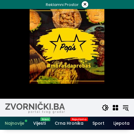
Skip
×
Reklamni Prostor
to
content
Najnovije
Vijesti
Crna Hronika
Sport
Ljepota i 