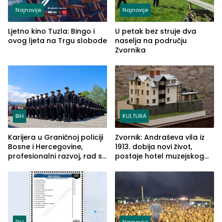
Najnovije
Najnovije
Ljetno kino Tuzla: Bingo i
U petak bez struje dva
ovog ljeta na Trgu slobode
naselja na području
Zvornika
BiH
KULTURA
Karijera u Graničnoj policiji
Zvornik: Andraševa vila iz
Bosne i Hercegovine,
1913. dobija novi život,
profesionalni razvoj, rad sa
postaje hotel muzejskog
savremenom opremom i
tipa
služba građanima
BiH
Najnovije