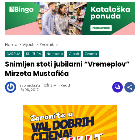
Home
Vijesti
Zvornik
ČARŠIJA
KULTURA
Najnovije
Vijesti
Zvornik
Snimljen stoti jubilarni “Vremeplov”
Mirzeta Mustafića
Zvornički.ba
2 Min Read
13/08/2017