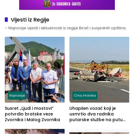
Vijesti iz Regije
– Najnovije vijesti i aktuelnosti iz regije Birač i susjednih opština.
Najnovije
Crna Hronika
Susret „Ljudi i mostovi“
Uhapšen vozač koji je
potvrdio bratske veze
usmrtio dva radnika
Zvornika i Malog Zvornika
putarske službe na putu
od Loznice prema Šapcu
(FOTO)