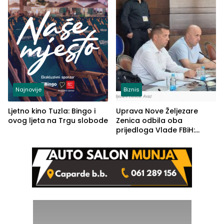
Najnovije
Biznis
Ljetno kino Tuzla: Bingo i
Uprava Nove Željezare
ovog ljeta na Trgu slobode
Zenica odbila oba
prijedloga Vlade FBiH:
Ustrajni da je stečaj jedino
rješenje