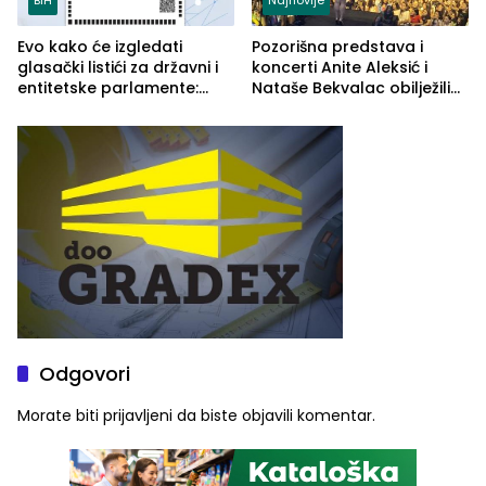
Evo kako će izgledati
Pozorišna predstava i
glasački listići za državni i
koncerti Anite Aleksić i
entitetske parlamente:
Nataše Bekvalac obilježili
Najveće izmjene biće
četvrto veče Zvorničkog
vidljive na njima
ljeta (FOTO)
Odgovori
Morate biti
prijavljeni
da biste objavili komentar.