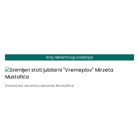
Kraj reklamnog sadržaja
Zvorničani skromno darovali Mustafića