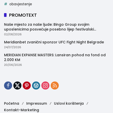
obavjestenje
PROMOTEXT
Naše mjesto za naše ljude: Bingo Group svojim
uposlenicima posvećuje posebno lijep festivalski
trenutak
02/08/2026
Meridianbet zvanični sponzor UFC Fight Night Belgrade
24/07/2026
MERIDIAN EXPANSE MASTERS: Lansiran pohod na fond od
2.000 KM
20/06/2026
Početna
Impressum
Uslovi korištenja
Kontakt-Marketing