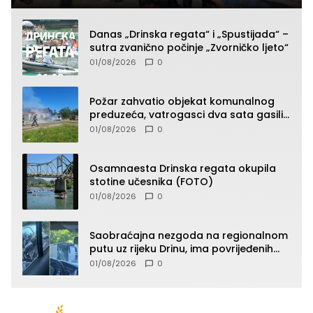
Danas „Drinska regata“ i „Spustijada“ –
sutra zvanično počinje „Zvorničko ljeto“
01/08/2026
0
Požar zahvatio objekat komunalnog
preduzeća, vatrogasci dva sata gasili
vatru (FOTO)
01/08/2026
0
Osamnaesta Drinska regata okupila
stotine učesnika (FOTO)
01/08/2026
0
Saobraćajna nezgoda na regionalnom
putu uz rijeku Drinu, ima povrijeđenih
lica (FOTO)
01/08/2026
0