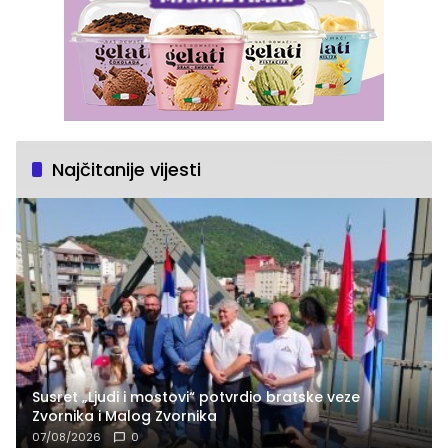
Najčitanije vijesti
Susret „Ljudi i mostovi“ potvrdio bratske veze
Zvornika i Malog Zvornika
07/08/2026
0