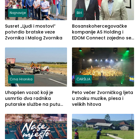
Najnovije
BiH
Susret „Ljudi i mostovi“
Bosanskohercegovačke
potvrdio bratske veze
kompanije AS Holding i
Zvornika i Malog Zvornika
EDOM Connect zajedno se
šire na tržište Maroka
Crna Hronika
ČARŠIJA
Uhapšen vozač koji je
Peto večer Zvorničkog ljeta
usmrtio dva radnika
u znaku muzike, plesa i
putarske službe na putu
velikih hitova
od Loznice prema Šapcu
(FOTO)