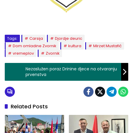
Tags:
Carsija
Djordje deuric
Dom omladine Zvornik
kultura
Mirzet Mustafić
vremeplov
Zvornik
Nezaslužen poraz Drinine djece na otvaranju
prvenstva
Related Posts