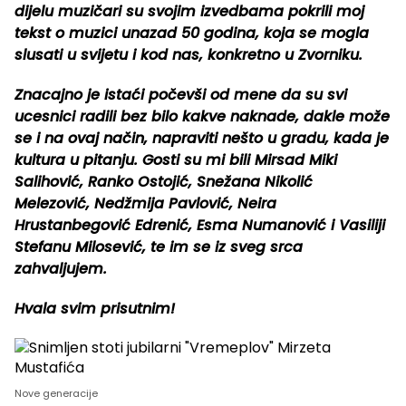
dijelu muzičari su svojim izvedbama pokrili moj
tekst o muzici unazad 50 godina, koja se mogla
slusati u svijetu i kod nas, konkretno u Zvorniku.
Znacajno je istaći počevši od mene da su svi
ucesnici radili bez bilo kakve naknade, dakle može
se i na ovaj način, napraviti nešto u gradu, kada je
kultura u pitanju. Gosti su mi bili Mirsad Miki
Salihović, Ranko Ostojić, Snežana Nikolić
Melezović, Nedžmija Pavlović, Neira
Hrustanbegović Edrenić, Esma Numanović i Vasiliji
Stefanu Milosević, te im se iz sveg srca
zahvaljujem.
Hvala svim prisutnim!
Nove generacije