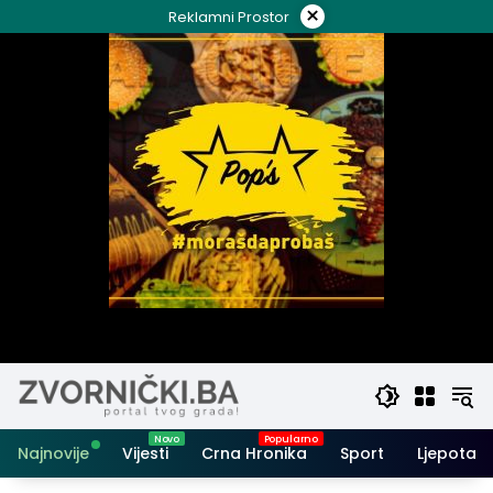
Skip
×
Reklamni Prostor
to
content
Najnovije
Vijesti
Crna Hronika
Sport
Ljepota i 