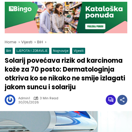
Home
Vijesti
BiH
BiH
LJEPOTA I ZDRAVLJE
Najnovije
Vijesti
Solarij povećava rizik od karcinoma
kože za 70 posto: Dermatologinja
otkriva ko se nikako ne smije izlagati
jakom suncu i solariju
Admin1
3 Min Read
30/05/2026