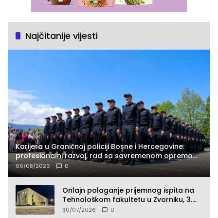
Najčitanije vijesti
Karijera u Graničnoj policiji Bosne i Hercegovine:
profesionalni razvoj, rad sa savremenom opremom
i služba građanima
06/08/2026
0
Onlajn polaganje prijemnog ispita na
Tehnološkom fakultetu u Zvorniku, 3.
septembra u 9.00 časova
30/07/2026
0