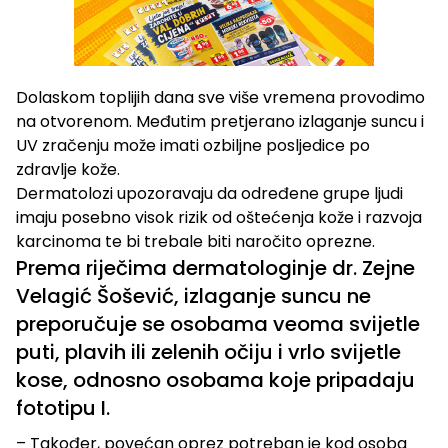
Dolaskom toplijih dana sve više vremena provodimo
na otvorenom. Međutim pretjerano izlaganje suncu i
UV zračenju može imati ozbiljne posljedice po
zdravlje kože.
Dermatolozi upozoravaju da određene grupe ljudi
imaju posebno visok rizik od oštećenja kože i razvoja
karcinoma te bi trebale biti naročito oprezne.
Prema riječima dermatologinje dr. Zejne
Velagić Šošević, izlaganje suncu ne
preporučuje se osobama veoma svijetle
puti, plavih ili zelenih očiju i vrlo svijetle
kose, odnosno osobama koje pripadaju
fototipu I.
– Također, povećan oprez potreban je kod osoba