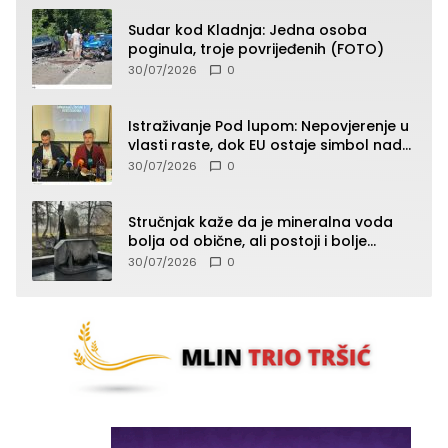
Sudar kod Kladnja: Jedna osoba
poginula, troje povrijeđenih (FOTO)
30/07/2026
0
Istraživanje Pod lupom: Nepovjerenje u
vlasti raste, dok EU ostaje simbol nade
građana
30/07/2026
0
Stručnjak kaže da je mineralna voda
bolja od obične, ali postoji i bolje
rješenje
30/07/2026
0