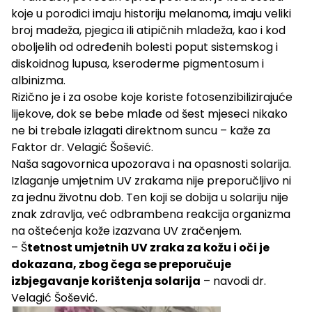
koje u porodici imaju historiju melanoma, imaju veliki
broj madeža, pjegica ili atipičnih mladeža, kao i kod
oboljelih od određenih bolesti poput sistemskog i
diskoidnog lupusa, kseroderme pigmentosum i
albinizma.
Rizično je i za osobe koje koriste fotosenzibilizirajuće
lijekove, dok se bebe mlađe od šest mjeseci nikako
ne bi trebale izlagati direktnom suncu – kaže za
Faktor dr. Velagić Šošević.
Naša sagovornica upozorava i na opasnosti solarija.
Izlaganje umjetnim UV zrakama nije preporučljivo ni
za jednu životnu dob. Ten koji se dobija u solariju nije
znak zdravlja, već odbrambena reakcija organizma
na oštećenja kože izazvana UV zračenjem.
– Š
tetnost umjetnih UV zraka za kožu i oči je
dokazana, zbog čega se preporučuje
izbjegavanje korištenja solarija
– navodi dr.
Velagić Šošević.