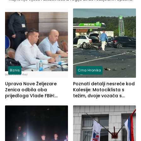
Biznis
Crna Hronika
Uprava Nove Željezare
Poznati detalji nesreće kod
Zenica odbila oba
Kalesije: Motociklista s
prijedloga Vlade FBiH:
težim, dvoje vozača s
Ustrajni da je stečaj jedino
lakšim povredama
rješenje