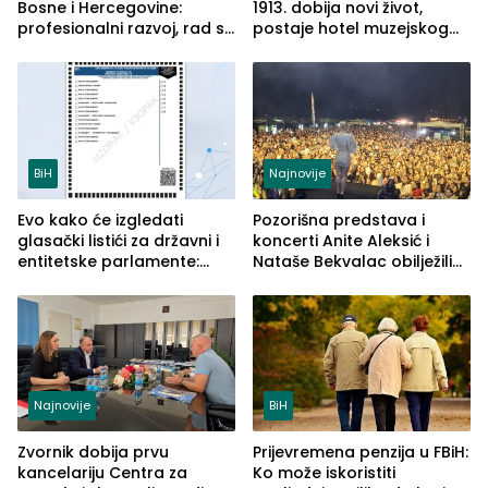
Bosne i Hercegovine:
1913. dobija novi život,
profesionalni razvoj, rad sa
postaje hotel muzejskog
savremenom opremom i
tipa
služba građanima
BiH
Najnovije
Evo kako će izgledati
Pozorišna predstava i
glasački listići za državni i
koncerti Anite Aleksić i
entitetske parlamente:
Nataše Bekvalac obilježili
Najveće izmjene biće
četvrto veče Zvorničkog
vidljive na njima
ljeta (FOTO)
Najnovije
BiH
Zvornik dobija prvu
Prijevremena penzija u FBiH:
kancelariju Centra za
Ko može iskoristiti