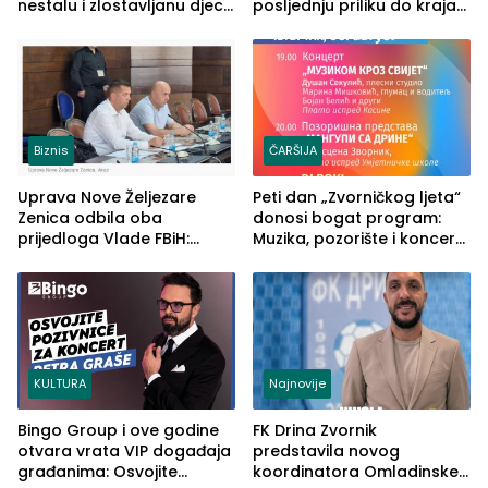
nestalu i zlostavljanu djecu
posljednju priliku do kraja
u RS-u
2026. godine
Biznis
ČARŠIJA
Uprava Nove Željezare
Peti dan „Zvorničkog ljeta“
Zenica odbila oba
donosi bogat program:
prijedloga Vlade FBiH:
Muzika, pozorište i koncert
Ustrajni da je stečaj jedino
Stoje
rješenje
KULTURA
Najnovije
Bingo Group i ove godine
FK Drina Zvornik
otvara vrata VIP događaja
predstavila novog
građanima: Osvojite
koordinatora Omladinske