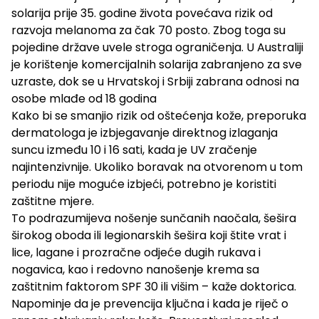
solarija prije 35. godine života povećava rizik od
razvoja melanoma za čak 70 posto. Zbog toga su
pojedine države uvele stroga ograničenja. U Australiji
je korištenje komercijalnih solarija zabranjeno za sve
uzraste, dok se u Hrvatskoj i Srbiji zabrana odnosi na
osobe mlađe od 18 godina
Kako bi se smanjio rizik od oštećenja kože, preporuka
dermatologa je izbjegavanje direktnog izlaganja
suncu između 10 i 16 sati, kada je UV zračenje
najintenzivnije. Ukoliko boravak na otvorenom u tom
periodu nije moguće izbjeći, potrebno je koristiti
zaštitne mjere.
To podrazumijeva nošenje sunčanih naočala, šešira
širokog oboda ili legionarskih šešira koji štite vrat i
lice, lagane i prozračne odjeće dugih rukava i
nogavica, kao i redovno nanošenje krema sa
zaštitnim faktorom SPF 30 ili višim – kaže doktorica.
Napominje da je prevencija ključna i kada je riječ o