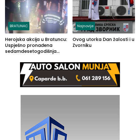
BRATUNAC
Najnovije
Herojska akcija u Bratuncu:
Ovog utorka Dan žalosti i u
Uspješno pronađena
Zvorniku
sedamdesetogodišnja
Ivanka Lazić, rodom iz
Kravice.