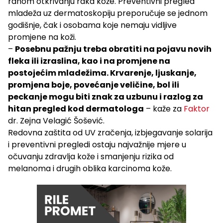
ranom otkrivanju raka kože. Preventivni pregled
mladeža uz dermatoskopiju preporučuje se jednom
godišnje, čak i osobama koje nemaju vidljive
promjene na koži.
–
Posebnu pažnju treba obratiti na pojavu novih
fleka ili izraslina, kao i na promjene na
postojećim mladežima. Krvarenje, ljuskanje,
promjena boje, povećanje veličine, bol ili
peckanje mogu biti znak za uzbunu i razlog za
hitan pregled kod dermatologa
– kaže za
Faktor
dr. Zejna Velagić Šošević.
Redovna zaštita od UV zračenja, izbjegavanje solarija
i preventivni pregledi ostaju najvažnije mjere u
očuvanju zdravlja kože i smanjenju rizika od
melanoma i drugih oblika karcinoma kože.