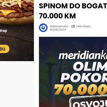
SPINOM DO BOGATST
70.000 KM
Administrator
1 Min Read
16/08/2024