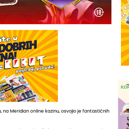
, na Meridian online kazinu, osvojio je fantastičnih