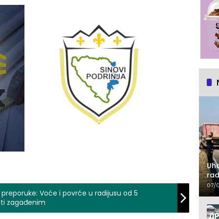
Uha
rad
Loz
07/
 preporuke: Voće i povrće u radijusu od 5
ati zagađenim