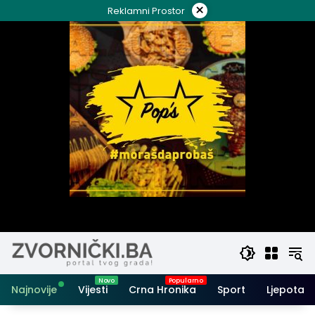
Skip
×
Reklamni Prostor
to
content
Najnovije
Vijesti
Crna Hronika
Sport
Ljepota i 