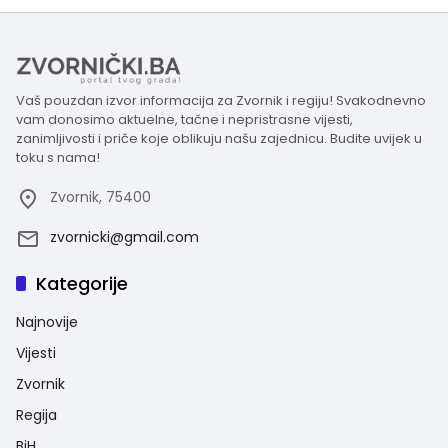
Vaš pouzdan izvor informacija za Zvornik i regiju! Svakodnevno
vam donosimo aktuelne, tačne i nepristrasne vijesti,
zanimljivosti i priče koje oblikuju našu zajednicu. Budite uvijek u
toku s nama!
Zvornik, 75400
zvornicki@gmail.com
Kategorije
Najnovije
Vijesti
Zvornik
Regija
BiH