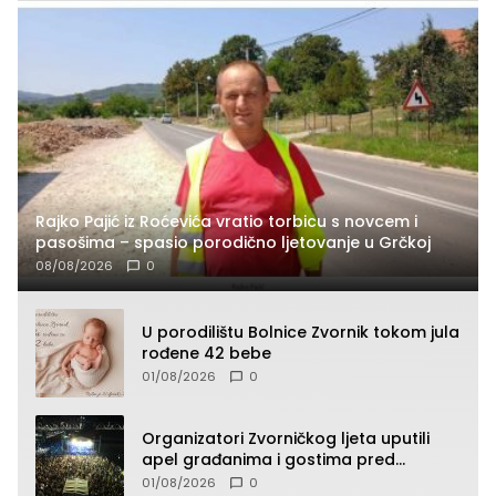
Rajko Pajić iz Roćevića vratio torbicu s novcem i
pasošima – spasio porodično ljetovanje u Grčkoj
08/08/2026
0
U porodilištu Bolnice Zvornik tokom jula
rođene 42 bebe
01/08/2026
0
Organizatori Zvorničkog ljeta uputili
apel građanima i gostima pred
početak koncertnog programa
01/08/2026
0