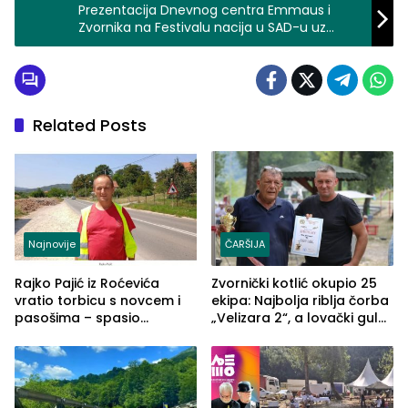
Prezentacija Dnevnog centra Emmaus i
Zvornika na Festivalu nacija u SAD-u uz
zvorničke šljive
Related Posts
Najnovije
ČARŠIJA
Rajko Pajić iz Roćevića
Zvornički kotlić okupio 25
vratio torbicu s novcem i
ekipa: Najbolja riblja čorba
pasošima – spasio
„Velizara 2“, a lovački gulaš
porodično ljetovanje u
„Red i Zaprska“ (FOTO)
Grčkoj