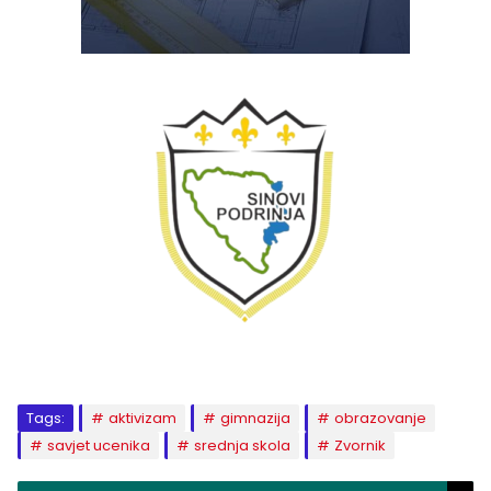
Tags:
aktivizam
gimnazija
obrazovanje
savjet ucenika
srednja skola
Zvornik