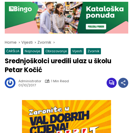
Home
Vijesti
Zvornik
ČARŠIJA
Najnovije
Obrazovanje
Vijesti
Zvornik
Srednjoškolci uredili ulaz u školu
Petar Kočić
Administrator
1 Min Read
01/10/2017