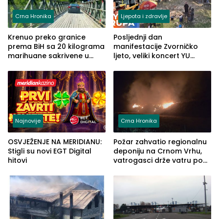
Crna Hronika
Ljepota i zdravlje
Krenuo preko granice
Posljednji dan
prema BiH sa 20 kilograma
manifestacije Zvorničko
marihuane sakrivene u
ljeto, veliki koncert YU
automobilu
grupe zatvara program
ove godine
Najnovije
Crna Hronika
OSVJEŽENJE NA MERIDIANU:
Požar zahvatio regionalnu
Stigli su novi EGT Digital
deponiju na Crnom Vrhu,
hitovi
vatrogasci drže vatru pod
kontrolom (FOTO)