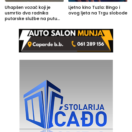
Uhapšen vozač koji je
Ljetno kino Tuzla: Bingo i
usmrtio dva radnika
ovog ljeta na Trgu slobode
putarske službe na putu
od Loznice prema Šapcu
(FOTO)