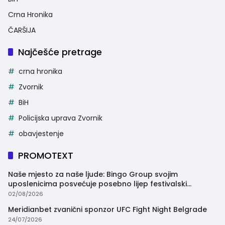
Crna Hronika
ČARŠIJA
Najčešće pretrage
crna hronika
Zvornik
BiH
Policijska uprava Zvornik
obavjestenje
PROMOTEXT
Naše mjesto za naše ljude: Bingo Group svojim
uposlenicima posvećuje posebno lijep festivalski
trenutak
02/08/2026
Meridianbet zvanični sponzor UFC Fight Night Belgrade
24/07/2026