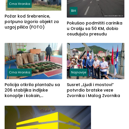
Crna Hronika
BiH
Požar kod Srebrenice,
potpuno izgorio objekt za
Pokušao podmititi carinika
uzgoj pilića (FOTO)
u Orašju sa 50 KM, dobio
osuđujuću presudu
Crna Hronika
Najnovije
Policija otkrila plantažu sa
Susret „Ljudi i mostovi“
206 stabljika indijske
potvrdio bratske veze
konoplje i kokain,
Zvornika i Malog Zvornika
uhapšena jedna osoba
(FOTO)