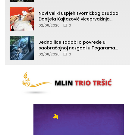
Novi veliki uspjeh zvorničkog džudoa:
Danijela Kajtazović viceprvakinja
Balkana u seniorskoj konkurenciji
02/08/2026
0
Jedno lice zadobilo povrede u
saobraćajnoj nezgodi u Tegarama
(FOTO)
02/08/2026
0