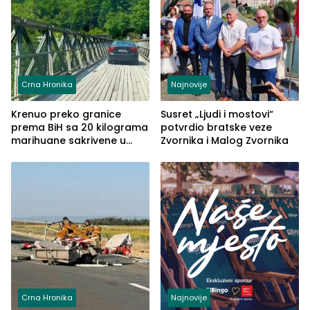
Crna Hronika
Najnovije
Krenuo preko granice
Susret „Ljudi i mostovi“
prema BiH sa 20 kilograma
potvrdio bratske veze
marihuane sakrivene u
Zvornika i Malog Zvornika
automobilu
Crna Hronika
Najnovije