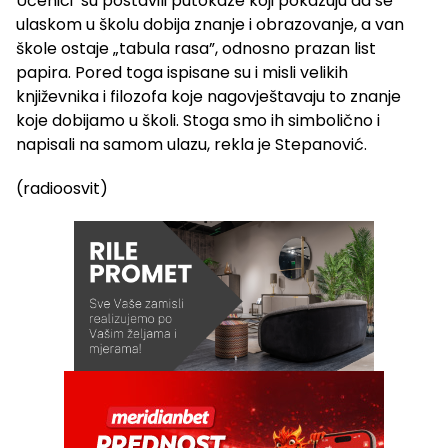
Učenici su postavili putokaze koji pokazuju da se
ulaskom u školu dobija znanje i obrazovanje, a van
škole ostaje „tabula rasa”, odnosno prazan list
papira. Pored toga ispisane su i misli velikih
književnika i filozofa koje nagovještavaju to znanje
koje dobijamo u školi. Stoga smo ih simbolično i
napisali na samom ulazu, rekla je Stepanović.
(radioosvit)