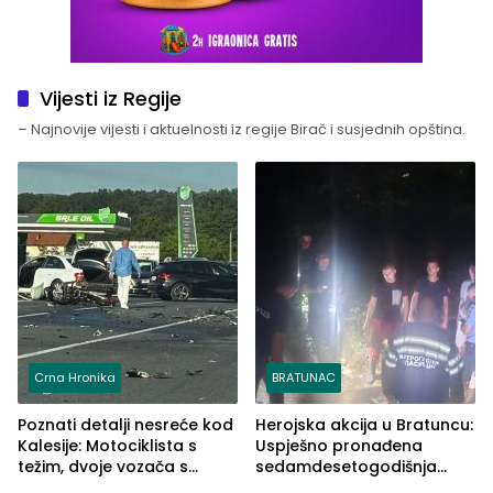
Vijesti iz Regije
– Najnovije vijesti i aktuelnosti iz regije Birač i susjednih opština.
Crna Hronika
BRATUNAC
Poznati detalji nesreće kod
Herojska akcija u Bratuncu:
Kalesije: Motociklista s
Uspješno pronađena
težim, dvoje vozača s
sedamdesetogodišnja
lakšim povredama
Ivanka Lazić, rodom iz