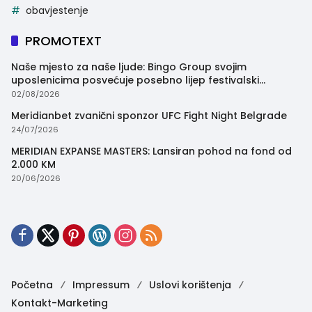
obavjestenje
PROMOTEXT
Naše mjesto za naše ljude: Bingo Group svojim
uposlenicima posvećuje posebno lijep festivalski
trenutak
02/08/2026
Meridianbet zvanični sponzor UFC Fight Night Belgrade
24/07/2026
MERIDIAN EXPANSE MASTERS: Lansiran pohod na fond od
2.000 KM
20/06/2026
Početna
Impressum
Uslovi korištenja
Kontakt-Marketing