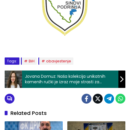
Tags:
BiH
obavjestenje
Jovana Domuz: Naša kolekcija unikatnih
kamenih ručki je izraz moje strasti za
detaljima i elegancijom (FOTO)
Related Posts