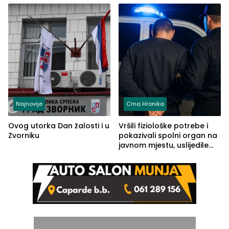
Kravice.
Najnovije
Crna Hronika
Ovog utorka Dan žalosti i u
Vršili fiziološke potrebe i
Zvorniku
pokazivali spolni organ na
javnom mjestu, uslijedile
kazne