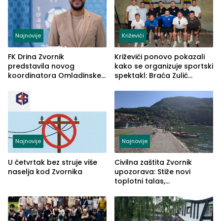
Najnovije
Križevići
FK Drina Zvornik
Križevići ponovo pokazali
predstavila novog
kako se organizuje sportski
koordinatora Omladinske
spektakl: Braća Zulić
škole
osvojila Križevići kup 2026
Najnovije
Najnovije
U četvrtak bez struje više
Civilna zaštita Zvornik
naselja kod Zvornika
upozorava: Stiže novi
toplotni talas,
temperature do 41 stepen