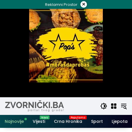
Skip
×
Reklamni Prostor
to
content
Najnovije
Vijesti
Crna Hronika
Sport
Ljepota i 