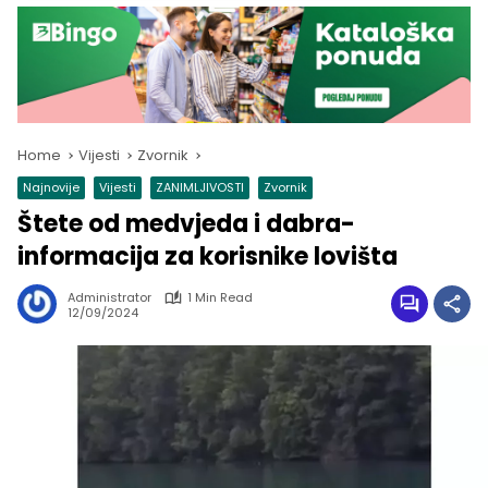
Home
Vijesti
Zvornik
Najnovije
Vijesti
ZANIMLJIVOSTI
Zvornik
Štete od medvjeda i dabra-
informacija za korisnike lovišta
Administrator
1 Min Read
12/09/2024