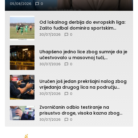
05/08/2026
0
Od lokalnog derbija do evropskih liga:
Zašto fudbal dominira sportskim
klađenjem
30/07/2026
0
Uhapšeno jedno lice zbog sumnje da je
učestvovalo u masovnoj tuči,
maloljetnik zadobio povrede
30/07/2026
0
Uručen još jedan prekršajni nalog zbog
vrijeđanja drugog lica na području
Zvornika
30/07/2026
0
Zvorničanin odbio testiranje na
prisustvo droge, visoka kazna zbog
kršenja Zakona o osnovama
30/07/2026
0
bezbjednosti saobraćaja