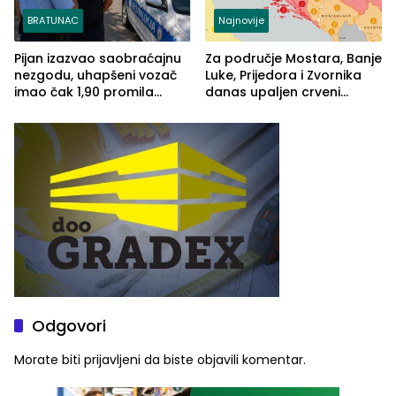
BRATUNAC
Najnovije
Pijan izazvao saobraćajnu
Za područje Mostara, Banje
nezgodu, uhapšeni vozač
Luke, Prijedora i Zvornika
imao čak 1,90 promila
danas upaljen crveni
alkohola u krvi
meteoalarm
Odgovori
Morate biti
prijavljeni
da biste objavili komentar.