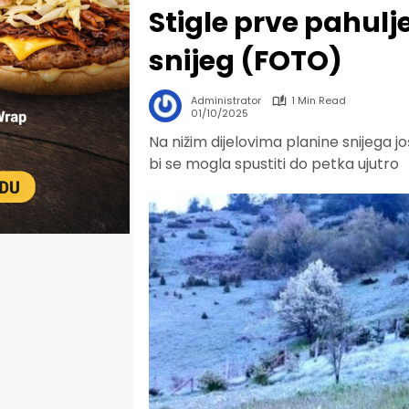
Stigle prve pahulje
snijeg (FOTO)
Administrator
1 Min Read
01/10/2025
Na nižim dijelovima planine snijega
bi se mogla spustiti do petka ujutro