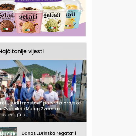
Najčitanije vijesti
ret „Ljudi i mostovi“ potvrdio bratske
e Zvornika i Malog Zvornika
08/2026
0
Danas „Drinska regata“ i