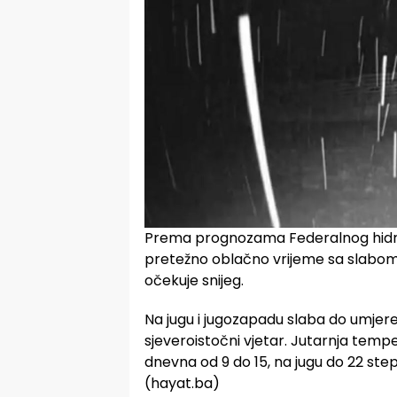
Prema prognozama Federalnog hidr
pretežno oblačno vrijeme sa slabom
očekuje snijeg.
Na jugu i jugozapadu slaba do umjeren
sjeveroistočni vjetar. Jutarnja tempe
dnevna od 9 do 15, na jugu do 22 ste
(hayat.ba)