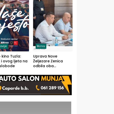
(FOTO)
ovije
Biznis
 kino Tuzla:
Uprava Nove
 i ovog ljeta na
Željezare Zenica
 slobode
odbila oba
prijedloga Vlade
FBiH: Ustrajni da je
stečaj jedino rješenje