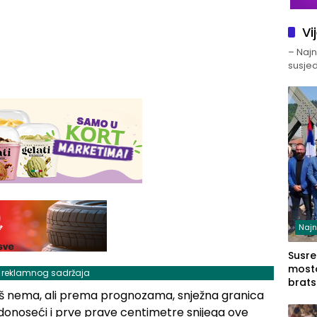
Vi
– Najno
susjed
Najn
Susret
mosto
j reklamnog sadržaja
brats
 još nema, ali prema prognozama, snježna granica
Zvorn
Zvorn
, donoseći i prve prave centimetre snijega ove