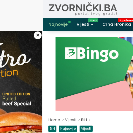
Skip
to
content
Najnovije
Vijesti
Crna Hronika
×
Home
Vijesti
BiH
BiH
Najnovije
Vijesti