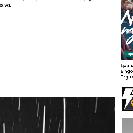
siva.
Najn
Ljetno
Bingo
Trgu