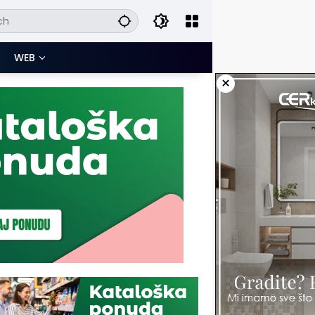
WEB
×