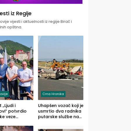
jesti iz Regije
vije vijesti i aktuelnosti iz regije Birač i
nih opština.
ovije
Crna Hronika
 „Ljudi i
Uhapšen vozač koji je
vi“ potvrdio
usmrtio dva radnika
ke veze
putarske službe na
ika i Malog
putu od Loznice
ika
prema Šapcu