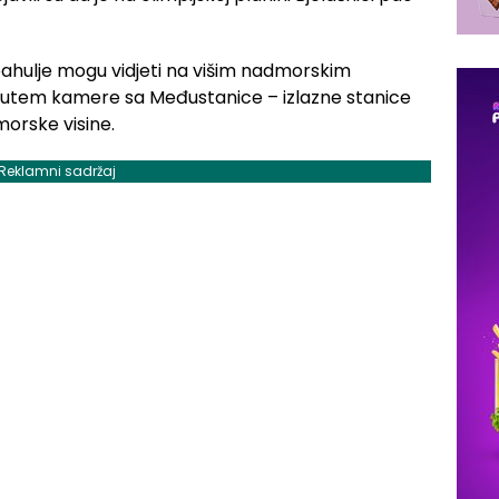
pahulje mogu vidjeti na višim nadmorskim
 putem kamere sa Međustanice – izlazne stanice
orske visine.
Reklamni sadržaj