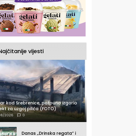
Najčitanije vijesti
ar kod Srebrenice, potpuno izgorio
ekt za uzgoj pilića (FOTO)
08/2026
0
Danas „Drinska regata“ i