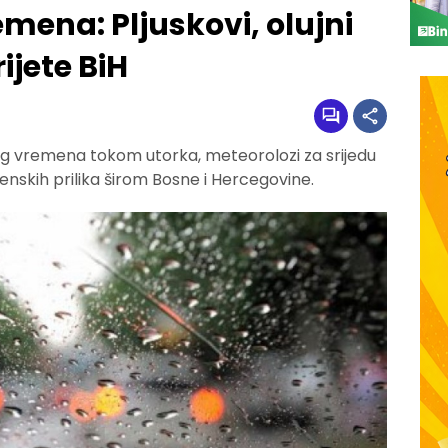
mena: Pljuskovi, olujni
rijete BiH
g vremena tokom utorka, meteorolozi za srijedu
nskih prilika širom Bosne i Hercegovine.