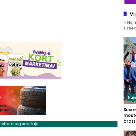
Vi
– Najno
susjed
Najn
Susret
mosto
brats
j reklamnog sadržaja
Zvorn
Zvorn