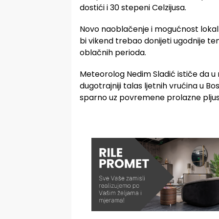
dostići i 30 stepeni Celzijusa.
Novo naoblačenje i mogućnost lokaln
bi vikend trebao donijeti ugodnije tem
oblačnih perioda.
Meteorolog Nedim Sladić ističe da 
dugotrajniji talas ljetnih vrućina u Bos
sparno uz povremene prolazne plju