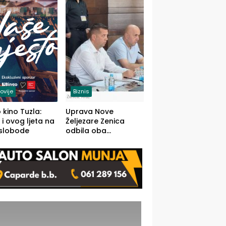
(FOTO)
ovije
Biznis
 kino Tuzla:
Uprava Nove
 i ovog ljeta na
Željezare Zenica
 slobode
odbila oba
prijedloga Vlade
FBiH: Ustrajni da je
stečaj jedino rješenje