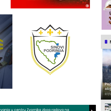
Pož
obj
07/
evanja u centru Zvornika zbog radova na