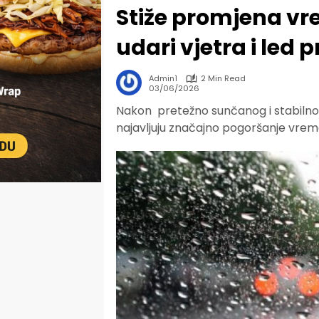
Stiže promjena vre
udari vjetra i led p
Admin1
2 Min Read
03/06/2026
Nakon pretežno sunčanog i stabilno
najavljuju značajno pogoršanje vreme