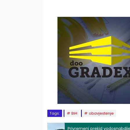
Tags:
BiH
obavjestenje
Privremeni prekid vodosnabdij