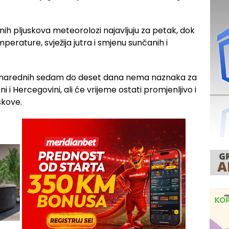
ih pljuskova meteorolozi najavljuju za petak, dok
perature, svježija jutra i smjenu sunčanih i
u narednih sedam do deset dana nema naznaka za
ni i Hercegovini, ali će vrijeme ostati promjenljivo i
skove.