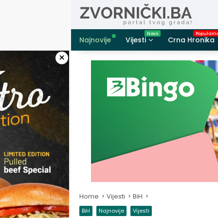
Skip
to
content
Najnovije
Vijesti
Crna Hronika
×
Home
Vijesti
BiH
BiH
Najnovije
Vijesti