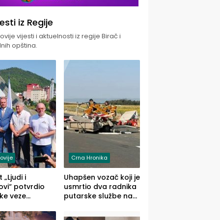
jesti iz Regije
vije vijesti i aktuelnosti iz regije Birač i
nih opština.
ovije
Crna Hronika
 „Ljudi i
Uhapšen vozač koji je
vi“ potvrdio
usmrtio dva radnika
ke veze
putarske službe na
ika i Malog
putu od Loznice
ika
prema Šapcu