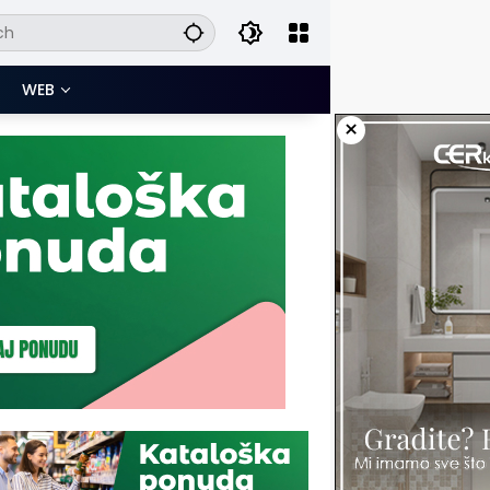
WEB
×