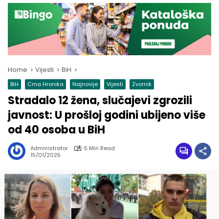
Home
Vijesti
BiH
BiH
Crna Hronika
Najnovije
Vijesti
Zvornik
Stradalo 12 žena, slučajevi zgrozili
javnost: U prošloj godini ubijeno više
od 40 osoba u BiH
Administrator
5 Min Read
15/01/2025