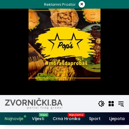
Skip
×
Reklamni Prostor
to
content
Najnovije
Vijesti
Crna Hronika
Sport
Ljepota i 