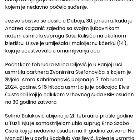
kojem je nedavno počelo suđenje.
Jezivo ubistvo se desilo u Doboju, 30. januara, kada je
Andrea Kajganić zajedno sa svojim ljubavnikom
nožem usmrtila supruga Sašu Kulišića na okolnom
izletištu. U sve je umiješala i maloljetnu kćerku (14),
koja je učestvovala u omamljivanju oca.
Početkom februara Milica Diljević je u Banjoj Luci
usmrtila partnera Zvonimira Stefanovića, s kojem je
živjela. Amra Kahrimanović ubijena je 7. februara
2024. godine. S 16 hitaca usmrtio ju je policajac Elvis
Ćustendil koji je odlukom Vrhovnog suda FBiH osuđen
na 30 godina zatvora.
Selma Baluković ubijena je 21. februara prošle godine
u Tuzli. Nju je samostrijelom ubio suprug Erno Szabo –
Csaki koji je nedavno osuđen na 11. godina zatvora. Na
Manjači je u aprilu Rodoljub Vasiljević, kojeg je usmrtio