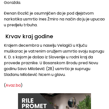
Goražda.
Đenan Đozlić je osumnjičen da je pod djejstvom
narkotika usmrtio Ines Žmiro na način da ju je upucao
u predjelu trbuha.
Krvav kraj godine
Krajem decembra u naselju Velagići u Ključu
muškarac je vatrenim oružjem usmrtio svoju suprugu
K. D. s kojom je došao iz Slovenije u rodni kraj da
provede praznike. U Bosanskom Brodu pred Novu
godinu Savo Milošević (28) usmrtio je suprugu
Slađanu Milošević hicem u glavu.
(
Avaz.ba
)