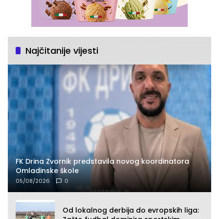
Najčitanije vijesti
FK Drina Zvornik predstavila novog koordinatora
Omladinske škole
05/08/2026
0
Od lokalnog derbija do evropskih liga: