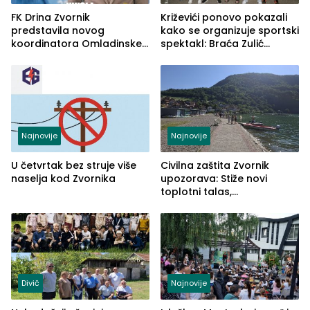
FK Drina Zvornik
Križevići ponovo pokazali
predstavila novog
kako se organizuje sportski
koordinatora Omladinske
spektakl: Braća Zulić
škole
osvojila Križevići kup 2026
Najnovije
Najnovije
U četvrtak bez struje više
Civilna zaštita Zvornik
naselja kod Zvornika
upozorava: Stiže novi
toplotni talas,
temperature do 41 stepen
Divič
Najnovije