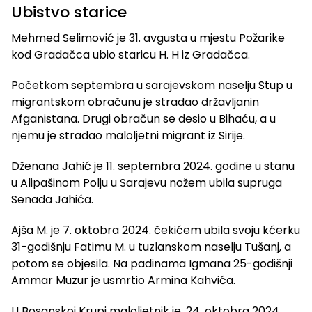
Ubistvo starice
Mehmed Selimović je 31. avgusta u mjestu Požarike
kod Gradačca ubio staricu H. H iz Gradačca.
Početkom septembra u sarajevskom naselju Stup u
migrantskom obračunu je stradao državljanin
Afganistana. Drugi obračun se desio u Bihaću, a u
njemu je stradao maloljetni migrant iz Sirije.
Dženana Jahić je 11. septembra 2024. godine u stanu
u Alipašinom Polju u Sarajevu nožem ubila supruga
Senada Jahića.
Ajša M. je 7. oktobra 2024. čekićem ubila svoju kćerku
31-godišnju Fatimu M. u tuzlanskom naselju Tušanj, a
potom se objesila. Na padinama Igmana 25-godišnji
Ammar Muzur je usmrtio Armina Kahvića.
U Bosanskoj Krupi maloljetnik je, 24. oktobra 2024.,