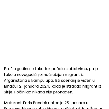
Prošla godina je također počela s ubistvima, pa je
tako u novogodišnjoj noći ubijen migrant iz
Afganistana u kampu Lipa. Isti scenarij je viđen u
Bihaću i 21. januara 2024., kada je stradao migrant iz
Sirije. Počinilac nikada nije pronađen.
Maturant Faris Pendek ubijen je 28. januara u
Sarajevu. Njega je ubio hicem iz pištolja Adem Šuman