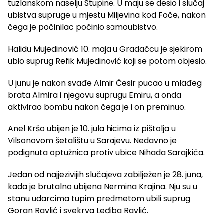
tuzlanskom naselju Stupine. U maju se desio i slučaj
ubistva supruge u mjestu Miljevina kod Foče, nakon
čega je počinilac počinio samoubistvo.
Halidu Mujedinović 10. maja u Gradačcu je sjekirom
ubio suprug Refik Mujedinović koji se potom objesio.
U junu je nakon svađe Almir Česir pucao u mlađeg
brata Almira i njegovu suprugu Emiru, a onda
aktivirao bombu nakon čega je i on preminuo.
Anel Kršo ubijen je 10. jula hicima iz pištolja u
Vilsonovom šetalištu u Sarajevu. Nedavno je
podignuta optužnica protiv ubice Nihada Sarajkića.
Jedan od najjezivijih slučajeva zabilježen je 28. juna,
kada je brutalno ubijena Nermina Krajina. Nju su u
stanu udarcima tupim predmetom ubili suprug
Goran Ravlić i svekrva Leđiba Ravlić.