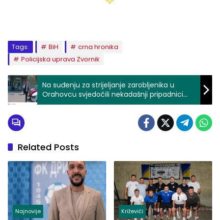
Tags:
BiH
crna hronika
Policijska uprava Zvornik
Na suđenju za strijeljanje zarobljenika u
Orahovcu svjedočili nekadašnji pripadnici
Orahovačke čete Četvrtog bataljona
Zvorničke brigade
Related Posts
Najnovije
Križevići