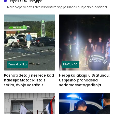
– Najnovije vijesti i aktuelnosti iz regije Birač i susjednih opština.
Crna Hronika
BRATUNAC
Poznati detalji nesreće kod
Herojska akcija u Bratuncu:
Kalesije: Motociklista s
Uspješno pronađena
težim, dvoje vozača s
sedamdesetogodišnja
lakšim povredama
Ivanka Lazić, rodom iz
Kravice.