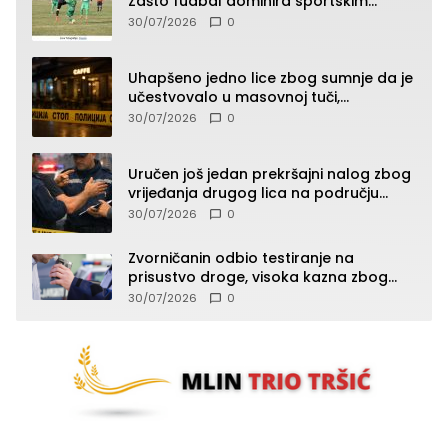
Zašto fudbal dominira sportskim
klađenjem
30/07/2026
0
Uhapšeno jedno lice zbog sumnje da je
učestvovalo u masovnoj tuči,
maloljetnik zadobio povrede
30/07/2026
0
Uručen još jedan prekršajni nalog zbog
vrijeđanja drugog lica na području
Zvornika
30/07/2026
0
Zvorničanin odbio testiranje na
prisustvo droge, visoka kazna zbog
kršenja Zakona o osnovama
30/07/2026
0
bezbjednosti saobraćaja