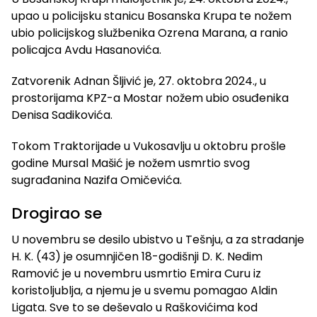
upao u policijsku stanicu Bosanska Krupa te nožem
ubio policijskog službenika Ozrena Marana, a ranio
policajca Avdu Hasanovića.
Zatvorenik Adnan Šljivić je, 27. oktobra 2024., u
prostorijama KPZ-a Mostar nožem ubio osuđenika
Denisa Sadikovića.
Tokom Traktorijade u Vukosavlju u oktobru prošle
godine Mursal Mašić je nožem usmrtio svog
sugrađanina Nazifa Omičevića.
Drogirao se
U novembru se desilo ubistvo u Tešnju, a za stradanje
H. K. (43) je osumnjičen 18-godišnji D. K. Nedim
Ramović je u novembru usmrtio Emira Curu iz
koristoljublja, a njemu je u svemu pomagao Aldin
Ligata. Sve to se deševalo u Raškovićima kod