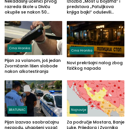
Nekadašnji učenici prvog
Izložba „Most u bojama“ i
razreda škole u Diviču
predstava „Patuljkova
okupile se nakon 50
knjiga bajki“ oduševili
godina, a učitelj Mustafa
posjetioce
Pašić im održao čas
(FOTO)
Crna Hronika
Crna Hronika
Pijan za volanom, još jedan
Novi prekršajni nalog zbog
Zvorničanin lišen slobode
fizičkog napada
nakon alkotestiranja
BRATUNAC
Najnovije
Pijan izazvao saobraćajnu
Za područje Mostara, Banje
nezgodu, uhapšeni vozač
Luke, Prijedora i Zvornika