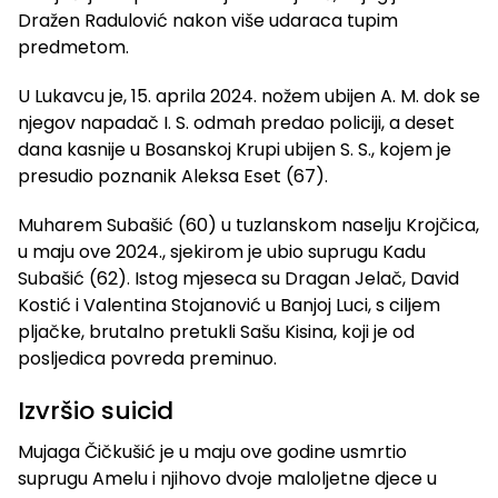
Dražen Radulović nakon više udaraca tupim
predmetom.
U Lukavcu je, 15. aprila 2024. nožem ubijen A. M. dok se
njegov napadač I. S. odmah predao policiji, a deset
dana kasnije u Bosanskoj Krupi ubijen S. S., kojem je
presudio poznanik Aleksa Eset (67).
Muharem Subašić (60) u tuzlanskom naselju Krojčica,
u maju ove 2024., sjekirom je ubio suprugu Kadu
Subašić (62). Istog mjeseca su Dragan Jelač, David
Kostić i Valentina Stojanović u Banjoj Luci, s ciljem
pljačke, brutalno pretukli Sašu Kisina, koji je od
posljedica povreda preminuo.
Izvršio suicid
Mujaga Čičkušić je u maju ove godine usmrtio
suprugu Amelu i njihovo dvoje maloljetne djece u