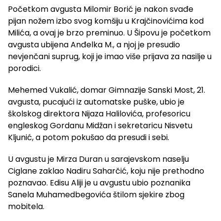
Početkom avgusta Milomir Borić je nakon svađe
pijan nožem izbo svog komšiju u Krajčinovićima kod
Milića, a ovaj je brzo preminuo. U Šipovu je početkom
avgusta ubijena Anđelka M., a njoj je presudio
nevjenčani suprug, koji je imao više prijava za nasilje u
porodici.
Mehemed Vukalić, domar Gimnazije Sanski Most, 21.
avgusta, pucajući iz automatske puške, ubio je
školskog direktora Nijaza Halilovića, profesoricu
engleskog Gordanu Midžan i sekretaricu Nisvetu
Kljunić, a potom pokušao da presudi i sebi.
U avgustu je Mirza Duran u sarajevskom naselju
Ciglane zaklao Nadiru Saharčić, koju nije prethodno
poznavao. Edisu Aliji je u avgustu ubio poznanika
Sanela Muhamedbegovića štilom sjekire zbog
mobitela.