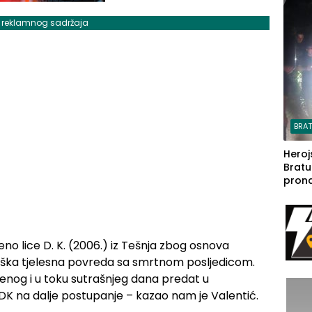
steča
j reklamnog sadržaja
BRA
Heroj
Bratu
pron
seda
a Iva
rodom
no lice D. K. (2006.) iz Tešnja zbog osnova
 teška tjelesna povreda sa smrtnom posljedicom.
čenog i u toku sutrašnjeg dana predat u
DK na dalje postupanje – kazao nam je Valentić.