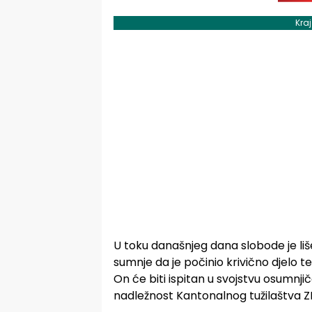
Kra
U toku današnjeg dana slobode je liše
sumnje da je počinio krivično djelo
On će biti ispitan u svojstvu osumnji
nadležnost Kantonalnog tužilaštva Z