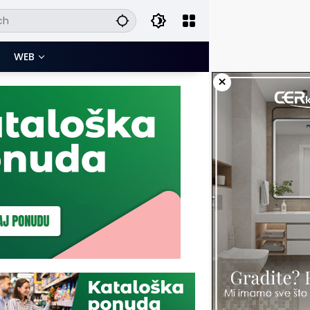
WEB
×