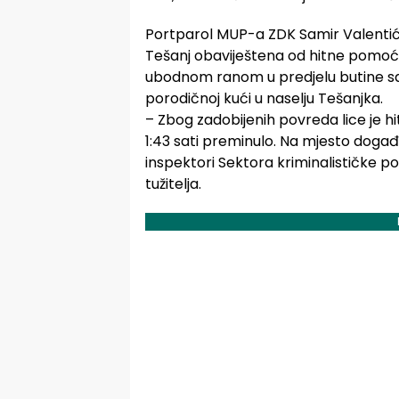
Portparol MUP-a ZDK Samir Valentić iz
Tešanj obaviještena od hitne pomoći d
ubodnom ranom u predjelu butine sa
porodičnoj kući u naselju Tešanjka.
– Zbog zadobijenih povreda lice je h
1:43 sati preminulo. Na mjesto događaja
inspektori Sektora kriminalističke pol
tužitelja.