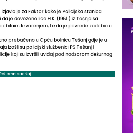
javio je za Faktor kako je Policijska stanica
a je dovezeno lice H.K. (1981.) iz Tešnja sa
 obilnim krvarenjem, te da je povrede zadobio u
itno prebačeno u Opću bolnicu Tešanj gdje je u
 izašli su policijski službenici PS Tešanj i
icije koji su izvršili uviđaj pod nadzorom dežurnog
Reklamni sadržaj