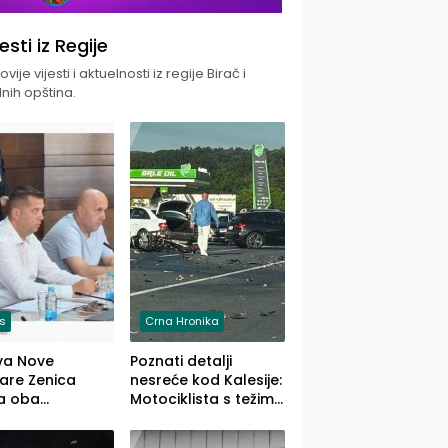
jesti iz Regije
vije vijesti i aktuelnosti iz regije Birač i
nih opština.
is
Crna Hronika
va Nove
Poznati detalji
zare Zenica
nesreće kod Kalesije:
a oba
Motociklista s težim,
dloga Vlade
dvoje vozača s
Ustrajni da je
lakšim povredama