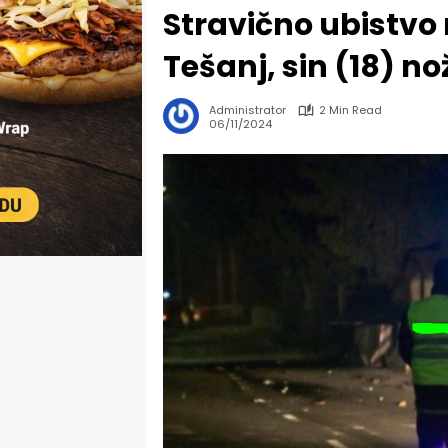
Stravično ubistvo
Tešanj, sin (18) n
Administrator
2 Min Read
06/11/2024