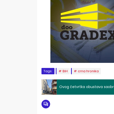
Tags:
BiH
crna hronika
Ovog četvrtka obustava saobr