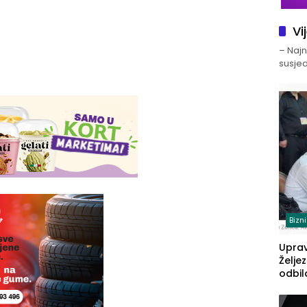
Vi
– Najno
susjed
Bizn
Upra
Želje
odbil
prije
FBiH: 