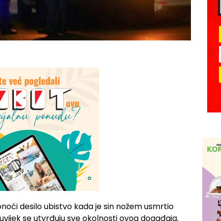
onoći desilo ubistvo kada je sin nožem usmrtio
uvijek se utvrđuju sve okolnosti ovog događaja.