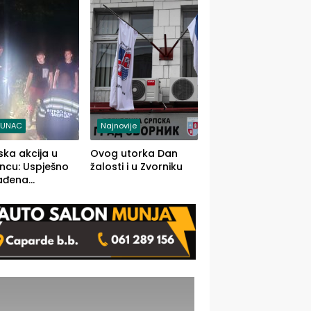
j jedino rješenje
TUNAC
Najnovije
ska akcija u
Ovog utorka Dan
ncu: Uspješno
žalosti i u Zvorniku
ađena
mdesetogodišnj
nka Lazić,
 iz Kravice.