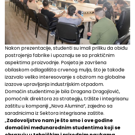
Nakon prezentacije, studenti su imali priliku da obiđu
postrojenja fabrike i upoznaju se sa praktičnim
aspektima proizvodnje. Posjeta je završena
obilaskom odlagališta crvenog mulja, što je takođe
izazvalo veliko interesovanje s obzirom na globalne
izazove upravljanja industrijskim otpadom.
Domaćin studentima je bila Dragana Dragojlović,
pomoćnik direktora za strategiju, tržište i integrisanu
zaštitu u kompaniji „Nova Alumina“, zajedno sa
saradnicima iz Sektora integrisane zaštite.
„
Zadovoljstvo nam je što smo i ove godine
domaćini međunarodnim studentima koji se
obrazuju u tehničkim i prirodnim naukama.