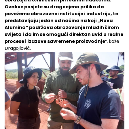
Ovakve posjete su dragocjena prilika da
povežemo obrazovne institucije i industriju, te
predstavljaju jedan od načina na koji „Nova
Alumina“ podržava obrazovanje mladih širom
svijeta i da im se omogući direktan uvid u realne
procese i izazove savremene proizvodnje
“, kaže
Dragojlović.