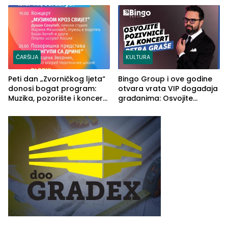
rješenje
ČARŠIJA
KULTURA
Peti dan „Zvorničkog ljeta“
Bingo Group i ove godine
donosi bogat program:
otvara vrata VIP događaja
Muzika, pozorište i koncert
građanima: Osvojite
Stoje
ulaznice za koncert Petra
Graše