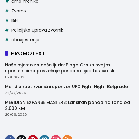
crna hronika
Zvornik
BiH
Policijska uprava Zvornik
obavjestenje
PROMOTEXT
Naše mjesto za naše ljude: Bingo Group svojim
uposlenicima posvećuje posebno lijep festivalski
trenutak
02/08/2026
Meridianbet zvanični sponzor UFC Fight Night Belgrade
24/07/2026
MERIDIAN EXPANSE MASTERS: Lansiran pohod na fond od
2.000 KM
20/06/2026