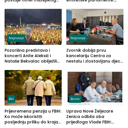
postaje hotel muzejskog
entitetske parlamente:
tipa
Najveće izmjene biće
vidljive na njima
Najnovije
Najnovije
Pozorišna predstava i
Zvornik dobija prvu
koncerti Anite Aleksić i
kancelariju Centra za
Nataše Bekvalac obilježili
nestalu i zlostavljanu djecu
četvrto veče Zvorničkog
u RS-u
ljeta (FOTO)
BiH
Biznis
Prijevremena penzija u FBiH:
Uprava Nove Željezare
Ko može iskoristiti
Zenica odbila oba
posljednju priliku do kraja
prijedloga Vlade FBiH:
2026. godine
Ustrajni da je stečaj jedino