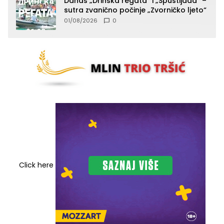
Danas „Drinska regata“ i „Spustijada“ –
sutra zvanično počinje „Zvorničko ljeto“
01/08/2026
0
Click here