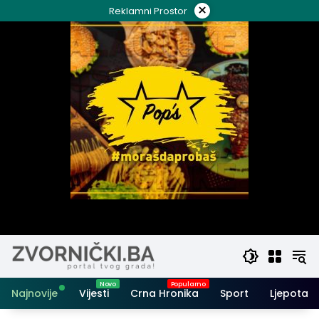
Skip
×
Reklamni Prostor
to
content
Najnovije
Vijesti
Crna Hronika
Sport
Ljepota i 