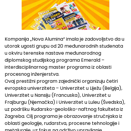
Kompanija „Nova Alumina“ imala je zadovoljstvo da u
utorak ugosti grupu od 20 međunarodnih studenata
u okviru terenske nastave međunarodnog
diplomskog studijskog programa Emerald –
interdisciplinarnog master programa iz oblasti
procesnog inženjerstva.
Ovaj prestižni program zajednički organizuju četiri
evropska univerziteta – Univerzitet u Liježu (Belgija),
Univerzitet u Nansiju (Francuska), Univerzitet u
Frajburgu (Njemačka) i Univerzitet u Luleu (Švedska),
uz podršku Rudarsko-geološko-naftnog fakulteta iz
Zagreba. Cilj programa je obrazovanje stručnjaka iz
oblasti geologije, rudarstva, procesne tehnologije i
metalurgije, uz fokus na održivo upravljanje