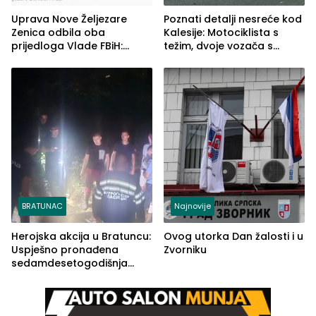
Uprava Nove Željezare
Poznati detalji nesreće kod
Zenica odbila oba
Kalesije: Motociklista s
prijedloga Vlade FBiH:
težim, dvoje vozača s
Ustrajni da je stečaj jedino
lakšim povredama
rješenje
BRATUNAC
Najnovije
Herojska akcija u Bratuncu:
Ovog utorka Dan žalosti i u
Uspješno pronađena
Zvorniku
sedamdesetogodišnja
Ivanka Lazić, rodom iz
Kravice.