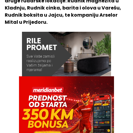
druge rudarske lokacije: Rudnik magnezita u
Kladnju, Rudnik cinka, barita i olova u Varešu,
Rudnik boksita u Jajcu, te kompaniju Arselor
Mital u Prijedoru.