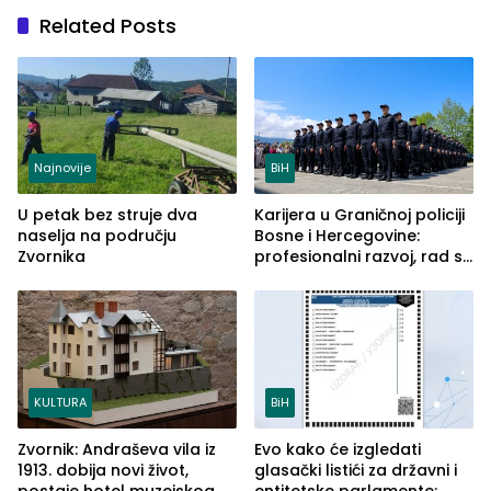
Related Posts
Najnovije
BiH
U petak bez struje dva
Karijera u Graničnoj policiji
naselja na području
Bosne i Hercegovine:
Zvornika
profesionalni razvoj, rad sa
savremenom opremom i
služba građanima
KULTURA
BiH
Zvornik: Andraševa vila iz
Evo kako će izgledati
1913. dobija novi život,
glasački listići za državni i