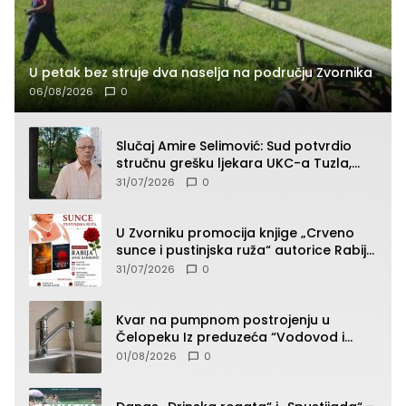
U petak bez struje dva naselja na području Zvornika
06/08/2026
0
Slučaj Amire Selimović: Sud potvrdio
stručnu grešku ljekara UKC-a Tuzla,
presudan dokaz ostala obdukcija
31/07/2026
0
U Zvorniku promocija knjige „Crveno
sunce i pustinjska ruža“ autorice Rabije
Avdić-Hamidović
31/07/2026
0
Kvar na pumpnom postrojenju u
Čelopeku Iz preduzeća “Vodovod i
komunalije”
01/08/2026
0