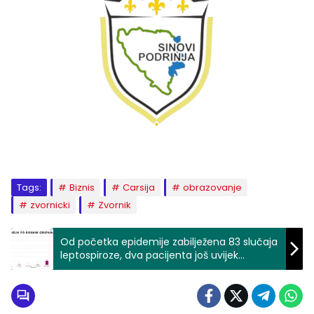
Tags:
Biznis
Carsija
obrazovanje
zvornicki
Zvornik
Od početka epidemije zabilježena 83 slučaja
leptospiroze, dva pacijenta još uvijek
hospitalizirana