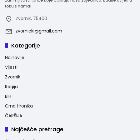
zanimljivosti i priče koje oblikuju našu zajednicu. Budite uvijek u
toku s nama!
Zvornik, 75400
zvornicki@gmail.com
Kategorije
Najnovije
Vijesti
Zvornik
Regija
BiH
Crna Hronika
ČARŠIJA
Najčešće pretrage