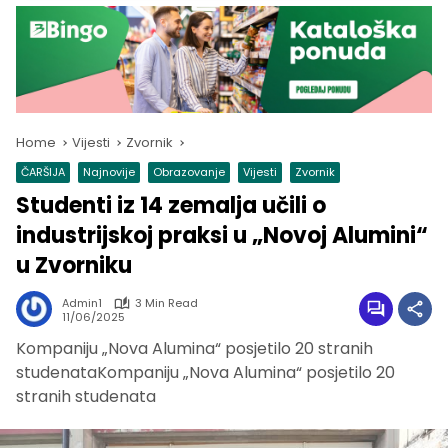
Home
Vijesti
Zvornik
ČARŠIJA
Najnovije
Obrazovanje
Vijesti
Zvornik
Studenti iz 14 zemalja učili o
industrijskoj praksi u „Novoj Alumini“
u Zvorniku
Admin1
3 Min Read
11/06/2025
Kompaniju „Nova Alumina“ posjetilo 20 stranih
studenataKompaniju „Nova Alumina“ posjetilo 20
stranih studenata