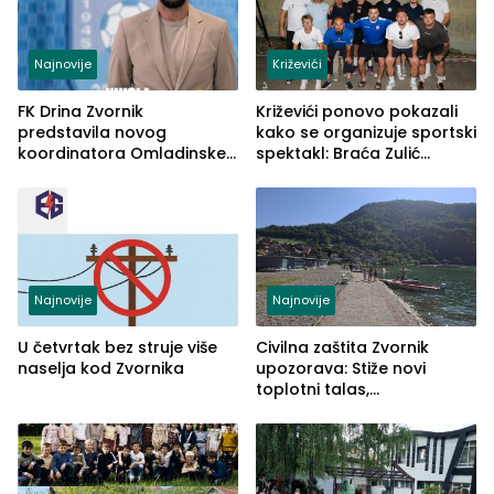
Najnovije
Križevići
FK Drina Zvornik
Križevići ponovo pokazali
predstavila novog
kako se organizuje sportski
koordinatora Omladinske
spektakl: Braća Zulić
škole
osvojila Križevići kup 2026
Najnovije
Najnovije
U četvrtak bez struje više
Civilna zaštita Zvornik
naselja kod Zvornika
upozorava: Stiže novi
toplotni talas,
temperature do 41 stepen