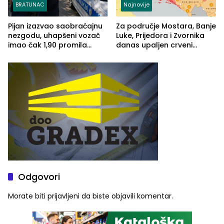
BRATUNAC
Najnovije
Pijan izazvao saobraćajnu
Za područje Mostara, Banje
nezgodu, uhapšeni vozač
Luke, Prijedora i Zvornika
imao čak 1,90 promila
danas upaljen crveni
alkohola u krvi
meteoalarm
Odgovori
Morate biti
prijavljeni
da biste objavili komentar.