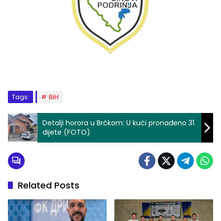
Tags:
BiH
Detalji horora u Brčkom: U kući pronađeno 31
dijete (FOTO)
Related Posts