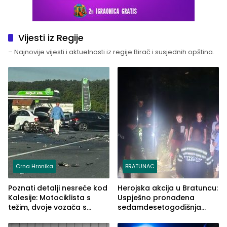
Vijesti iz Regije
– Najnovije vijesti i aktuelnosti iz regije Birač i susjednih opština.
Crna Hronika
BRATUNAC
Poznati detalji nesreće kod
Herojska akcija u Bratuncu:
Kalesije: Motociklista s
Uspješno pronađena
težim, dvoje vozača s
sedamdesetogodišnja
lakšim povredama
Ivanka Lazić, rodom iz
Kravice.