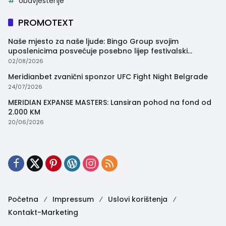
obavjestenje
PROMOTEXT
Naše mjesto za naše ljude: Bingo Group svojim
uposlenicima posvećuje posebno lijep festivalski
trenutak
02/08/2026
Meridianbet zvanični sponzor UFC Fight Night Belgrade
24/07/2026
MERIDIAN EXPANSE MASTERS: Lansiran pohod na fond od
2.000 KM
20/06/2026
Početna
Impressum
Uslovi korištenja
Kontakt-Marketing