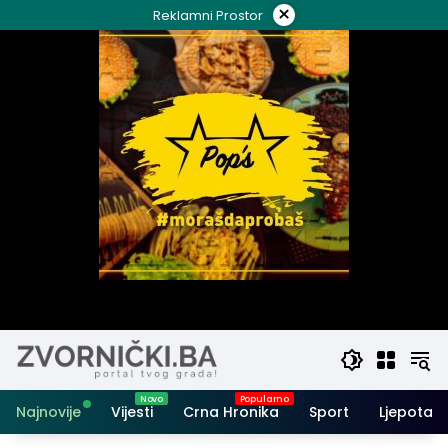
Skip
×
Reklamni Prostor
to
content
Najnovije
Vijesti
Crna Hronika
Sport
Ljepota i 