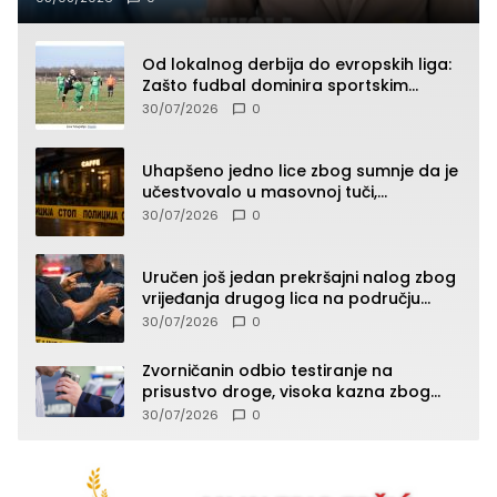
Od lokalnog derbija do evropskih liga:
Zašto fudbal dominira sportskim
klađenjem
30/07/2026
0
Uhapšeno jedno lice zbog sumnje da je
učestvovalo u masovnoj tuči,
maloljetnik zadobio povrede
30/07/2026
0
Uručen još jedan prekršajni nalog zbog
vrijeđanja drugog lica na području
Zvornika
30/07/2026
0
Zvorničanin odbio testiranje na
prisustvo droge, visoka kazna zbog
kršenja Zakona o osnovama
30/07/2026
0
bezbjednosti saobraćaja