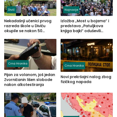
Divič
Najnovije
Nekadašnji učenici prvog
Izložba „Most u bojama“ i
razreda škole u Diviču
predstava „Patuljkova
okupile se nakon 50
knjiga bajki“ oduševili
godina, a učitelj Mustafa
posjetioce
Pašić im održao čas
(FOTO)
Crna Hronika
Crna Hronika
Pijan za volanom, još jedan
Novi prekršajni nalog zbog
Zvorničanin lišen slobode
fizičkog napada
nakon alkotestiranja