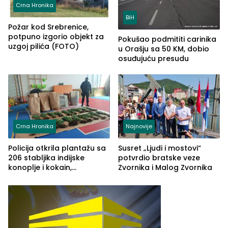
Crna Hronika
BiH
Požar kod Srebrenice,
potpuno izgorio objekt za
Pokušao podmititi carinika
uzgoj pilića (FOTO)
u Orašju sa 50 KM, dobio
osuđujuću presudu
Crna Hronika
Najnovije
Policija otkrila plantažu sa
Susret „Ljudi i mostovi“
206 stabljika indijske
potvrdio bratske veze
konoplje i kokain,
Zvornika i Malog Zvornika
uhapšena jedna osoba
(FOTO)