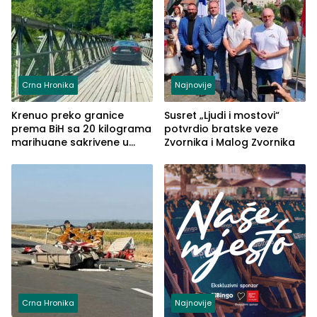
Crna Hronika
Najnovije
Krenuo preko granice
Susret „Ljudi i mostovi“
prema BiH sa 20 kilograma
potvrdio bratske veze
marihuane sakrivene u
Zvornika i Malog Zvornika
automobilu
Crna Hronika
Najnovije