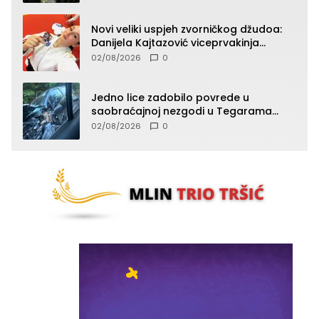
Novi veliki uspjeh zvorničkog džudoa:
Danijela Kajtazović viceprvakinja
Balkana u seniorskoj konkurenciji
02/08/2026
0
Jedno lice zadobilo povrede u
saobraćajnoj nezgodi u Tegarama
(FOTO)
02/08/2026
0