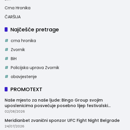
Crna Hronika
ČARŠIJA
Najčešće pretrage
crna hronika
Zvornik
BiH
Policijska uprava Zvornik
obavjestenje
PROMOTEXT
Naše mjesto za naše ljude: Bingo Group svojim
uposlenicima posvećuje posebno lijep festivalski
trenutak
02/08/2026
Meridianbet zvanični sponzor UFC Fight Night Belgrade
24/07/2026