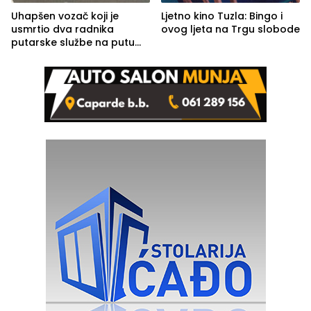
Uhapšen vozač koji je
Ljetno kino Tuzla: Bingo i
usmrtio dva radnika
ovog ljeta na Trgu slobode
putarske službe na putu
od Loznice prema Šapcu
(FOTO)