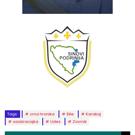
Tags:
crna hronika
Đile
Karakaj
saobracajka
Udes
Zvornik