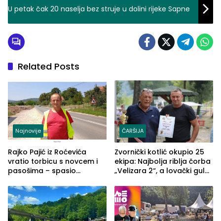
U petak čak 20 naselja bez struje u dolini rijeke Sapne
Related Posts
Najnovije
ČARŠIJA
Rajko Pajić iz Roćevića
Zvornički kotlić okupio 25
vratio torbicu s novcem i
ekipa: Najbolja riblja čorba
pasošima – spasio
„Velizara 2“, a lovački gulaš
porodično ljetovanje u
„Red i Zaprska“ (FOTO)
Grčkoj