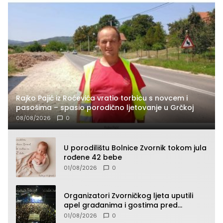
Rajko Pajić iz Roćevića vratio torbicu s novcem i
pasošima – spasio porodično ljetovanje u Grčkoj
08/08/2026
0
U porodilištu Bolnice Zvornik tokom jula
rođene 42 bebe
01/08/2026
0
Organizatori Zvorničkog ljeta uputili
apel građanima i gostima pred
početak koncertnog programa
01/08/2026
0