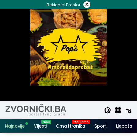
Skip
×
Reklamni Prostor
to
content
Najnovije
Vijesti
Crna Hronika
Sport
Ljepota i 