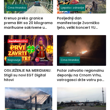
Crna Hronika
Ljepota i zdravlje
Krenuo preko granice
Posljednji dan
prema BiH sa 20 kilograma
manifestacije Zvorničko
marihuane sakrivene u
ljeto, veliki koncert YU
automobilu
grupe zatvara program
ove godine
Najnovije
Crna Hronika
OSVJEŽENJE NA MERIDIANU:
Požar zahvatio regionalnu
Stigli su novi EGT Digital
deponiju na Crnom Vrhu,
hitovi
vatrogasci drže vatru pod
kontrolom (FOTO)